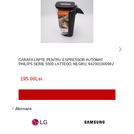
CARAFA LAPTE PENTRU ESPRESSOR AUTOMAT
ALI
PHILIPS SERIE 5500 LATTEGO, NEGRU, 642001000982
195.00Lei
418
Abonare