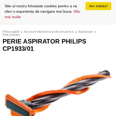
Site-ul nostru foloseste cookies pentru a va
Am inteles!
oferi o experienta de navigare mai buna.
Afla
mai multe
Prima pagină
Accesorii electronice și electrocasnice
Aspiratoare
Perii și lavete
PERIE ASPIRATOR PHILIPS
CP1933/01