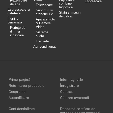
Rezervoare
Espresoare
combine
de apă
Televizoare
frigorifice
Espressoare și
Suporturi și
Stații și mașini
cafetiere
standuri TV
de călcat
Îngrijire
Aparate Foto
personală
& Camere
Video
Periuțe de
dinți și
Sisteme
irigatoare
audio
Trepiede
Aer condiţionat
Prima pagină
Informaţii utile
Returnarea produselor
Înregistrare
Despre noi
Contact
Autentificare
Căutare avansată
Confidenţialitate
Descarcă certificat de
garanție pentru accesorii