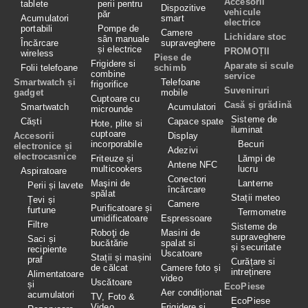
Accesorii
tablete
perii pentru
Dispozitive
vehicule
păr
Acumulatori
smart
electrice
portabili
Pompe de
Camere
Lichidare stoc
sân manuale
Încărcare
supraveghere
și electrice
PROMOȚII
wireless
Piese de
Frigidere si
Aparate si scule
Folii telefoane
schimb
combine
service
Smartwatch și
Telefoane
frigorifice
Suveniruri
gadget
mobile
Cuptoare cu
Casă și grădină
Smartwatch
Acumulatori
microunde
Sisteme de
Căști
Capace spate
Hote, plite si
iluminat
cuptoare
Accesorii
Display
incorporabile
Becuri
electronice și
Adezivi
electrocasnice
Friteuze și
Lămpi de
Antene NFC
multicookers
lucru
Aspiratoare
Conectori
Maşini de
Lanterne
Perii și lavete
încărcare
spălat
Stații meteo
Țevi și
Camere
Purificatoare și
furtune
Termometre
umidificatoare
Espressoare
Filtre
Sisteme de
Roboţi de
Masini de
supraveghere
Saci și
bucătărie
spalat si
și securitate
recipiente
Uscatoare
Stații și mașini
praf
Curățare si
de călcat
Camere foto și
intreținere
Alimentatoare
video
Uscătoare
și
EcoPiese
Aer condiționat
acumulatori
TV, Foto &
EcoPiese
Video
Frigidere și