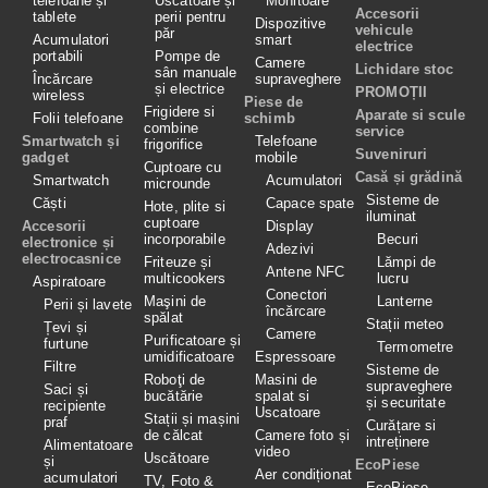
telefoane și
Uscătoare și
Monitoare
Accesorii
tablete
perii pentru
Dispozitive
vehicule
păr
Acumulatori
smart
electrice
portabili
Pompe de
Camere
Lichidare stoc
sân manuale
Încărcare
supraveghere
și electrice
PROMOȚII
wireless
Piese de
Frigidere si
Aparate si scule
Folii telefoane
schimb
combine
service
Smartwatch și
Telefoane
frigorifice
Suveniruri
gadget
mobile
Cuptoare cu
Casă și grădină
Smartwatch
Acumulatori
microunde
Sisteme de
Căști
Capace spate
Hote, plite si
iluminat
cuptoare
Accesorii
Display
incorporabile
Becuri
electronice și
Adezivi
electrocasnice
Friteuze și
Lămpi de
Antene NFC
multicookers
lucru
Aspiratoare
Conectori
Maşini de
Lanterne
Perii și lavete
încărcare
spălat
Stații meteo
Țevi și
Camere
Purificatoare și
furtune
Termometre
umidificatoare
Espressoare
Filtre
Sisteme de
Roboţi de
Masini de
supraveghere
Saci și
bucătărie
spalat si
și securitate
recipiente
Uscatoare
Stații și mașini
praf
Curățare si
de călcat
Camere foto și
intreținere
Alimentatoare
video
Uscătoare
și
EcoPiese
Aer condiționat
acumulatori
TV, Foto &
EcoPiese