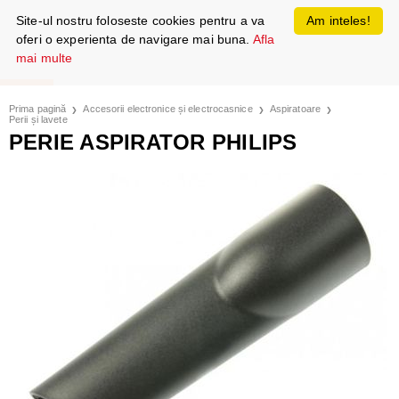
Site-ul nostru foloseste cookies pentru a va
Am inteles!
oferi o experienta de navigare mai buna.
Afla
mai multe
Prima pagină
Accesorii electronice și electrocasnice
Aspiratoare
Perii și lavete
PERIE ASPIRATOR PHILIPS