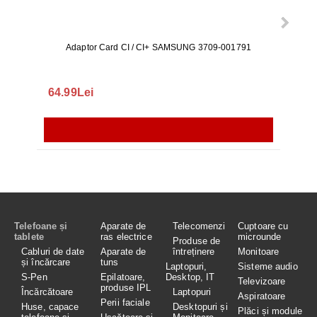
Adaptor Card CI / CI+ SAMSUNG 3709-001791
Rezerv
S9+, 
GALAX
64.99Lei
56.
Telefoane și
Aparate de
Telecomenzi
Cuptoare cu
tablete
ras electrice
microunde
Produse de
Cabluri de date
Aparate de
întreținere
Monitoare
și încărcare
tuns
Laptopuri,
Sisteme audio
S-Pen
Epilatoare,
Desktop, IT
Televizoare
produse IPL
Încărcătoare
Laptopuri
Aspiratoare
Perii faciale
Huse, capace
Desktopuri și
Plăci și module