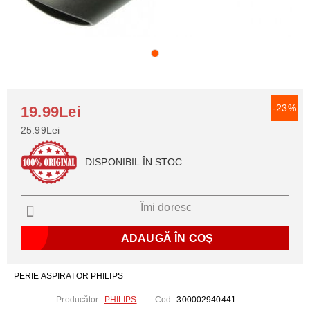
-23%
19.99Lei
25.99Lei
DISPONIBIL ÎN STOC
Îmi doresc
PERIE ASPIRATOR PHILIPS
Producător:
PHILIPS
Cod:
300002940441