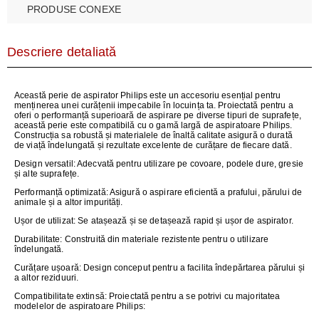
PRODUSE CONEXE
Descriere detaliată
Această perie de aspirator Philips este un accesoriu esențial pentru
menținerea unei curățenii impecabile în locuința ta. Proiectată pentru a
oferi o performanță superioară de aspirare pe diverse tipuri de suprafețe,
această perie este compatibilă cu o gamă largă de aspiratoare Philips.
Construcția sa robustă și materialele de înaltă calitate asigură o durată
de viață îndelungată și rezultate excelente de curățare de fiecare dată.
Design versatil:
Adecvată pentru utilizare pe covoare, podele dure, gresie
și alte suprafețe.
Performanță optimizată:
Asigură o aspirare eficientă a prafului, părului de
animale și a altor impurități.
Ușor de utilizat
: Se atașează și se detașează rapid și ușor de aspirator.
Durabilitate:
Construită din materiale rezistente pentru o utilizare
îndelungată.
Curățare ușoară:
Design conceput pentru a facilita îndepărtarea părului și
a altor reziduuri.
Compatibilitate extinsă:
Proiectată pentru a se potrivi cu majoritatea
modelelor de aspiratoare Philips: