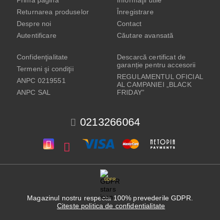
Prima pagină
Informaţii utile
Returnarea produselor
Înregistrare
Despre noi
Contact
Autentificare
Căutare avansată
Confidenţialitate
Descarcă certificat de
garanție pentru accesorii
Termeni şi condiţii
REGULAMENTUL OFICIAL
ANPC 0219551
AL CAMPANIEI „BLACK
ANPC SAL
FRIDAY”
0213266064
GDPR
Magazinul nostru respecta 100% prevederile GDPR.
Citeste politica de confidentialitate