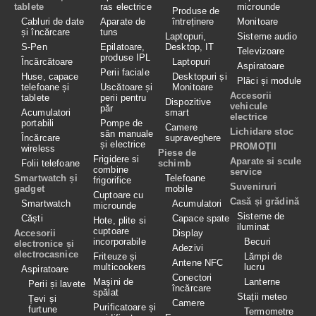
tablete
ras electrice
microunde
Produse de
Cabluri de date
Aparate de
întreținere
Monitoare
și încărcare
tuns
Laptopuri,
Sisteme audio
S-Pen
Epilatoare,
Desktop, IT
Televizoare
produse IPL
Încărcătoare
Laptopuri
Aspiratoare
Perii faciale
Huse, capace
Desktopuri și
Plăci și module
telefoane și
Uscătoare și
Monitoare
Accesorii
tablete
perii pentru
Dispozitive
vehicule
păr
Acumulatori
smart
electrice
portabili
Pompe de
Camere
Lichidare stoc
sân manuale
Încărcare
supraveghere
și electrice
PROMOȚII
wireless
Piese de
Frigidere si
Aparate si scule
Folii telefoane
schimb
combine
service
Smartwatch și
Telefoane
frigorifice
Suveniruri
gadget
mobile
Cuptoare cu
Casă și grădină
Smartwatch
Acumulatori
microunde
Sisteme de
Căști
Capace spate
Hote, plite si
iluminat
cuptoare
Accesorii
Display
incorporabile
Becuri
electronice și
Adezivi
electrocasnice
Friteuze și
Lămpi de
Antene NFC
multicookers
lucru
Aspiratoare
Conectori
Maşini de
Lanterne
Perii și lavete
încărcare
spălat
Stații meteo
Țevi și
Camere
Purificatoare și
furtune
Termometre