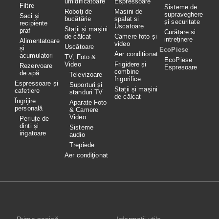
umidificatoare
Espressoare
Filtre
Sisteme de
Roboţi de
Masini de
supraveghere
Saci și
bucătărie
spalat si
și securitate
recipiente
Uscatoare
Stații și mașini
praf
Curățare si
de călcat
Camere foto și
intreținere
Alimentatoare
video
Uscătoare
și
EcoPiese
Aer condiționat
acumulatori
TV, Foto &
EcoPiese
Video
Frigidere și
Rezervoare
Espresoare
combine
de apă
Televizoare
frigorifice
Espressoare și
Suporturi și
Stații și mașini
cafetiere
standuri TV
de călcat
Îngrijire
Aparate Foto
personală
& Camere
Video
Periuțe de
dinți și
Sisteme
irigatoare
audio
Trepiede
Aer condiţionat