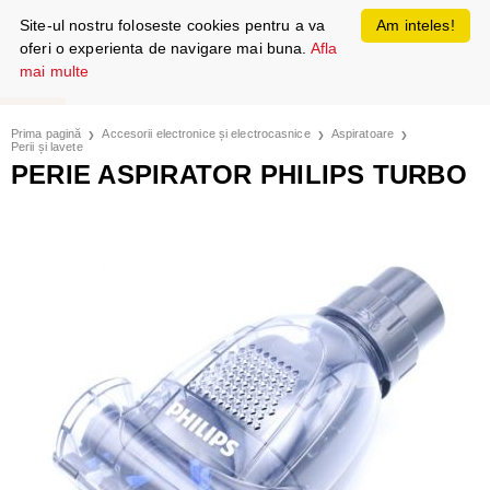
Site-ul nostru foloseste cookies pentru a va
Am inteles!
oferi o experienta de navigare mai buna.
Afla
mai multe
Prima pagină
Accesorii electronice și electrocasnice
Aspiratoare
Perii și lavete
PERIE ASPIRATOR PHILIPS TURBO