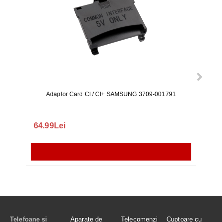
Adaptor Card CI / CI+ SAMSUNG 3709-001791
Rezerv
S9+, 
GALAX
64.99Lei
56.
Telefoane și
Aparate de
Telecomenzi
Cuptoare cu