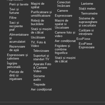
Conectori
Maşini de
Lanterne
Perii și lavete
încărcare
spălat
Stații meteo
Țevi și
Camere
Purificatoare și
furtune
Termometre
umidificatoare
Espressoare
Filtre
Sisteme de
Roboţi de
Masini de
supraveghere
Saci și
bucătărie
spalat si
și securitate
recipiente
Uscatoare
Stații și mașini
praf
Curățare si
de călcat
Camere foto și
intreținere
Alimentatoare
video
Uscătoare
și
EcoPiese
Aer condiționat
acumulatori
TV, Foto &
EcoPiese
Video
Frigidere și
Rezervoare
Espresoare
combine
de apă
Televizoare
frigorifice
Espressoare și
Suporturi și
Stații și mașini
cafetiere
standuri TV
de călcat
Îngrijire
Aparate Foto
personală
& Camere
Video
Periuțe de
dinți și
Sisteme
irigatoare
audio
Trepiede
Aer condiţionat