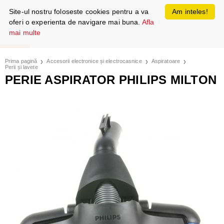
Site-ul nostru foloseste cookies pentru a va
Am inteles!
oferi o experienta de navigare mai buna.
Afla
mai multe
Prima pagină
Accesorii electronice și electrocasnice
Aspiratoare
Perii și lavete
PERIE ASPIRATOR PHILIPS MILTON