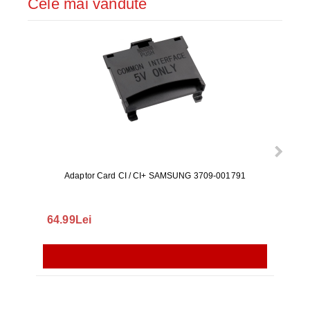
Cele mai vândute
Adaptor Card CI / CI+ SAMSUNG 3709-001791
Rezerv
S9+, 
GALAX
64.99Lei
56.