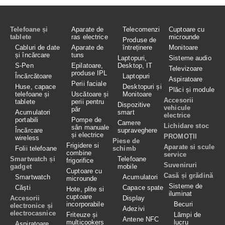
Telefoane și
Aparate de
Telecomenzi
Cuptoare cu
tablete
ras electrice
microunde
Produse de
Cabluri de date
Aparate de
întreținere
Monitoare
și încărcare
tuns
Laptopuri,
Sisteme audio
S-Pen
Epilatoare,
Desktop, IT
Televizoare
produse IPL
Încărcătoare
Laptopuri
Aspiratoare
Perii faciale
Huse, capace
Desktopuri și
Plăci și module
telefoane și
Uscătoare și
Monitoare
Accesorii
tablete
perii pentru
Dispozitive
vehicule
păr
Acumulatori
smart
electrice
portabili
Pompe de
Camere
Lichidare stoc
sân manuale
Încărcare
supraveghere
și electrice
PROMOȚII
wireless
Piese de
Frigidere si
Aparate si scule
Folii telefoane
schimb
combine
service
Smartwatch și
Telefoane
frigorifice
Suveniruri
gadget
mobile
Cuptoare cu
Casă și grădină
Smartwatch
Acumulatori
microunde
Sisteme de
Căști
Capace spate
Hote, plite si
iluminat
cuptoare
Accesorii
Display
incorporabile
Becuri
electronice și
Adezivi
electrocasnice
Friteuze și
Lămpi de
Antene NFC
multicookers
lucru
Aspiratoare