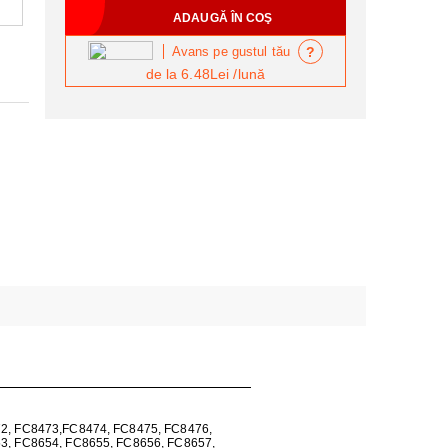
?
Avans pe gustul tău
de la
6.48Lei
/lună
72, FC8473,FC8474, FC8475, FC8476,
3, FC8654, FC8655, FC8656, FC8657,