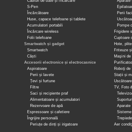
Cabluri de date și încărcare
Aparate 
S-Pen
Epilatoa
Încărcătoare
Perii fac
Huse, capace telefoane și tablete
Uscătoar
Acumulatori portabili
Pompe de
Încărcare wireless
Frigidere 
Folii telefoane
Cuptoare 
Smartwatch și gadget
Hote, plit
Smartwatch
Friteuze ș
Căști
Maşini de 
Accesorii electronice și electrocasnice
Purificato
Aspiratoare
Roboţi de 
Perii și lavete
Stații și 
Țevi și furtune
Uscătoare
Filtre
TV, Foto 
Saci și recipiente praf
Televizo
Alimentatoare și acumulatori
Suportur
Rezervoare de apă
Aparate
Espressoare și cafetiere
Sisteme
Îngrijire personală
Trepied
Periuțe de dinți și irigatoare
Aer condiţ