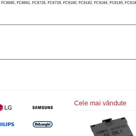
ŢIONAT
 FC8680, FC8681, FC8726, FC8728, FC9180, FC9182, FC9184, FC8185, FC818
 DESKTOP, IT
E SMART
PRAVEGHERE
Cele mai vândute