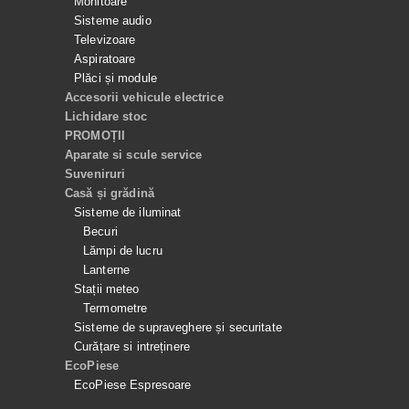
Monitoare
Sisteme audio
Televizoare
Aspiratoare
Plăci și module
Accesorii vehicule electrice
Lichidare stoc
PROMOȚII
Aparate si scule service
Suveniruri
Casă și grădină
Sisteme de iluminat
Becuri
Lămpi de lucru
Lanterne
Stații meteo
Termometre
Sisteme de supraveghere și securitate
Curățare si intreținere
EcoPiese
EcoPiese Espresoare