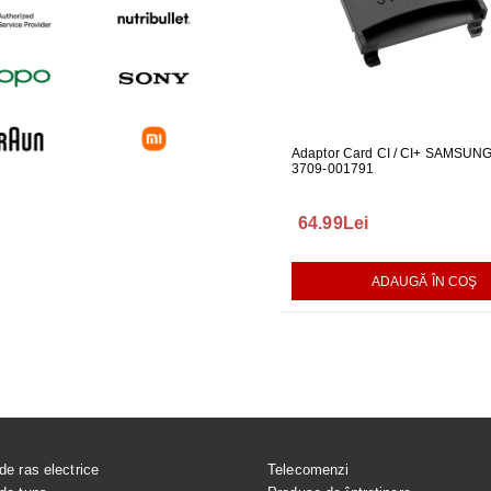
 PENTRU MONITOR
CABLU ONE CONNECT PENTRU
Adaptor Card CI / CI+ SAMSUN
FURTUN E
04
TELEVIZOR SAMSUNG
3709-001791
MASINA DE
289.00Lei
64.99Lei
75.00Le
AUGĂ ÎN COŞ
ADAUGĂ ÎN COŞ
ADAUGĂ ÎN COŞ
de ras electrice
Telecomenzi