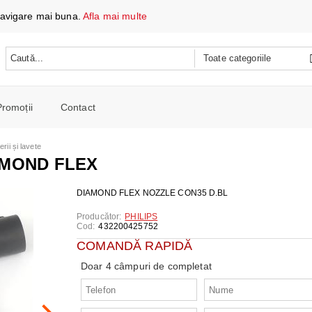
 navigare mai buna.
Afla mai multe
Promoții
Contact
 DATE ȘI ÎNCĂRCARE
erii și lavete
e mobile
AMOND FLEX
oare
CH
e spalat si Uscatoare
DIAMOND FLEX NOZZLE CON35 D.BL
ARE
RE
oto și video
Producător:
PHILIPS
Cod:
432200425752
iționat
CE TELEFOANE ȘI TABLETE
E ȘI CAFETIERE
COMANDĂ RAPIDĂ
e și combine
e
Doar 4 câmpuri de completat
I PORTABILI
PERSONALĂ
 mașini de călcat
 cu microunde
 WIRELESS
SI COMBINE FRIGORIFICE
re