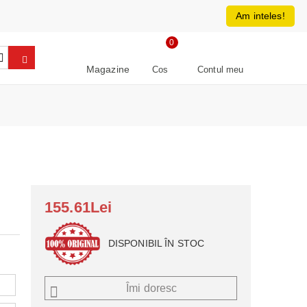
0213266064
RON
Am inteles!
0
Magazine
Cos
Contul meu
155.61Lei
DISPONIBIL ÎN STOC
Îmi doresc