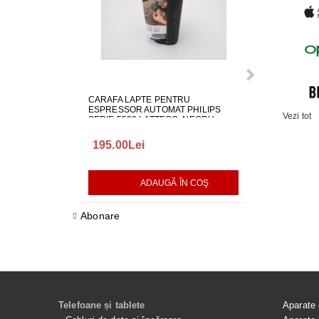
CARAFA LAPTE PENTRU
ALIMENTATOR
ESPRESSOR AUTOMAT PHILIPS
LG EAY650686
Vezi tot
SERIE 5500 LATTEGO, NEGRU,
642001000982
195.00Lei
418.00Lei
ADAUGĂ ÎN COŞ
AD
Abonare
Telefoane și tablete
Aparate 