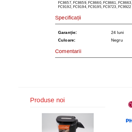
AER CONDI
FC8657, FC8659, FC8660, FC8661, FC8663,
FC9192, FC9194, FC9195, FC9723, FC9922
LAPTOPURI,
Specificații
DISPOZITIV
Garanție:
24 luni
Culoare:
Negru
CAMERE SU
Comentarii
Produse noi