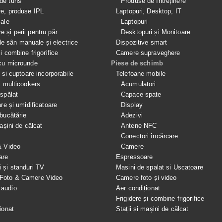
de tuns
Produse de întreținere
re, produse IPL
Laptopuri, Desktop, IT
iale
Laptopuri
e și perii pentru păr
Desktopuri și Monitoare
 sân manuale și electrice
Dispozitive smart
si combine frigorifice
Camere supraveghere
cu microunde
Piese de schimb
e si cuptoare incorporabile
Telefoane mobile
i multicookers
Acumulatori
spălat
Capace spate
are și umidificatoare
Display
bucătărie
Adezivi
mașini de călcat
Antene NFC
Conectori încărcare
& Video
Camere
are
Espressoare
i și standuri TV
Masini de spalat si Uscatoare
 Foto & Camere Video
Camere foto și video
 audio
Aer condiționat
e
Frigidere și combine frigorifice
ionat
Stații și mașini de călcat