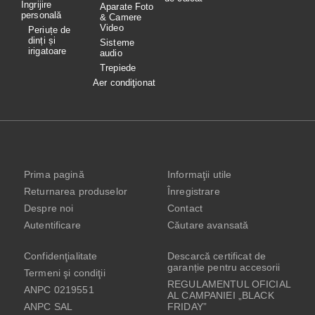
Îngrijire
Aparate Foto
personală
& Camere
Video
Periuțe de
dinți și
Sisteme
irigatoare
audio
Trepiede
Aer condiţionat
Prima pagină
Informaţii utile
Returnarea produselor
Înregistrare
Despre noi
Contact
Autentificare
Căutare avansată
Confidenţialitate
Descarcă certificat de
garanție pentru accesorii
Termeni şi condiţii
REGULAMENTUL OFICIAL
ANPC 0219551
AL CAMPANIEI „BLACK
ANPC SAL
FRIDAY”