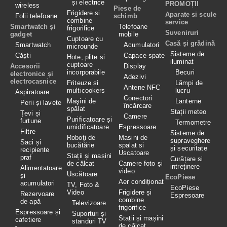
și electrice
PROMOȚII
wireless
Piese de
Frigidere si
Aparate si scule
Folii telefoane
schimb
combine
service
Smartwatch și
Telefoane
frigorifice
Suveniruri
gadget
mobile
Cuptoare cu
Casă și grădină
Smartwatch
Acumulatori
microunde
Sisteme de
Căști
Capace spate
Hote, plite si
iluminat
cuptoare
Accesorii
Display
incorporabile
Becuri
electronice și
Adezivi
electrocasnice
Friteuze și
Lămpi de
Antene NFC
multicookers
lucru
Aspiratoare
Conectori
Maşini de
Lanterne
Perii și lavete
încărcare
spălat
Stații meteo
Țevi și
Camere
Purificatoare și
furtune
Termometre
umidificatoare
Espressoare
Filtre
Sisteme de
Roboţi de
Masini de
supraveghere
Saci și
bucătărie
spalat si
și securitate
recipiente
Uscatoare
Stații și mașini
praf
Curățare si
de călcat
Camere foto și
intreținere
Alimentatoare
video
Uscătoare
și
EcoPiese
Aer condiționat
acumulatori
TV, Foto &
EcoPiese
Video
Frigidere și
Rezervoare
Espresoare
combine
de apă
Televizoare
frigorifice
Espressoare și
Suporturi și
Stații și mașini
cafetiere
standuri TV
de călcat