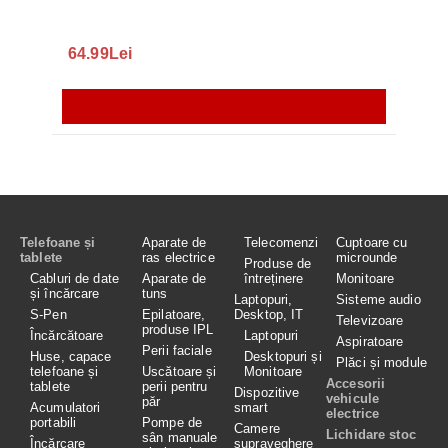
S9+, 
GALAX
64.99Lei
56.
Telefoane și
Aparate de
Telecomenzi
Cuptoare cu
tablete
ras electrice
microunde
Produse de
Cabluri de date
Aparate de
întreținere
Monitoare
și încărcare
tuns
Laptopuri,
Sisteme audio
S-Pen
Epilatoare,
Desktop, IT
Televizoare
produse IPL
Încărcătoare
Laptopuri
Aspiratoare
Perii faciale
Huse, capace
Desktopuri și
Plăci și module
telefoane și
Uscătoare și
Monitoare
Accesorii
tablete
perii pentru
Dispozitive
vehicule
păr
Acumulatori
smart
electrice
portabili
Pompe de
Camere
Lichidare stoc
sân manuale
Încărcare
supraveghere