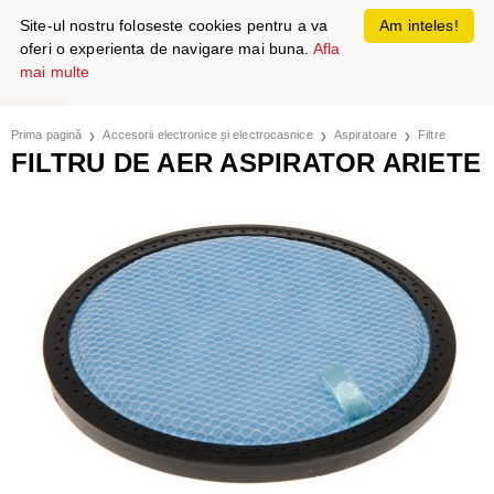
Site-ul nostru foloseste cookies pentru a va
Am inteles!
oferi o experienta de navigare mai buna.
Afla
mai multe
Prima pagină
Accesorii electronice și electrocasnice
Aspiratoare
Filtre
FILTRU DE AER ASPIRATOR ARIETE