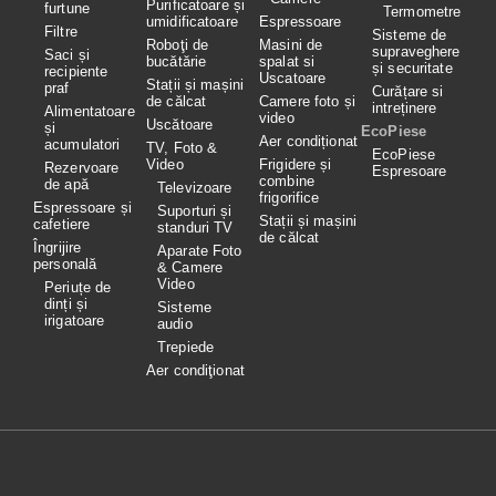
Purificatoare și
furtune
Termometre
umidificatoare
Espressoare
Filtre
Sisteme de
Roboţi de
Masini de
supraveghere
Saci și
bucătărie
spalat si
și securitate
recipiente
Uscatoare
Stații și mașini
praf
Curățare si
de călcat
Camere foto și
intreținere
Alimentatoare
video
Uscătoare
și
EcoPiese
Aer condiționat
acumulatori
TV, Foto &
EcoPiese
Video
Frigidere și
Rezervoare
Espresoare
combine
de apă
Televizoare
frigorifice
Espressoare și
Suporturi și
Stații și mașini
cafetiere
standuri TV
de călcat
Îngrijire
Aparate Foto
personală
& Camere
Video
Periuțe de
dinți și
Sisteme
irigatoare
audio
Trepiede
Aer condiţionat