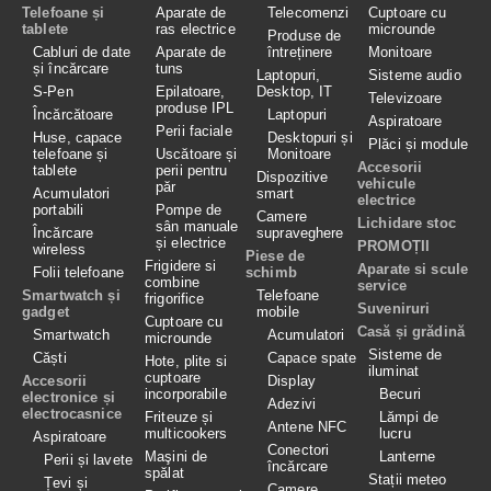
Telefoane și
Aparate de
Telecomenzi
Cuptoare cu
tablete
ras electrice
microunde
Produse de
Cabluri de date
Aparate de
întreținere
Monitoare
și încărcare
tuns
Laptopuri,
Sisteme audio
S-Pen
Epilatoare,
Desktop, IT
Televizoare
produse IPL
Încărcătoare
Laptopuri
Aspiratoare
Perii faciale
Huse, capace
Desktopuri și
Plăci și module
telefoane și
Uscătoare și
Monitoare
Accesorii
tablete
perii pentru
Dispozitive
vehicule
păr
Acumulatori
smart
electrice
portabili
Pompe de
Camere
Lichidare stoc
sân manuale
Încărcare
supraveghere
și electrice
PROMOȚII
wireless
Piese de
Frigidere si
Aparate si scule
Folii telefoane
schimb
combine
service
Smartwatch și
Telefoane
frigorifice
Suveniruri
gadget
mobile
Cuptoare cu
Casă și grădină
Smartwatch
Acumulatori
microunde
Sisteme de
Căști
Capace spate
Hote, plite si
iluminat
cuptoare
Accesorii
Display
incorporabile
Becuri
electronice și
Adezivi
electrocasnice
Friteuze și
Lămpi de
Antene NFC
multicookers
lucru
Aspiratoare
Conectori
Maşini de
Lanterne
Perii și lavete
încărcare
spălat
Stații meteo
Țevi și
Camere