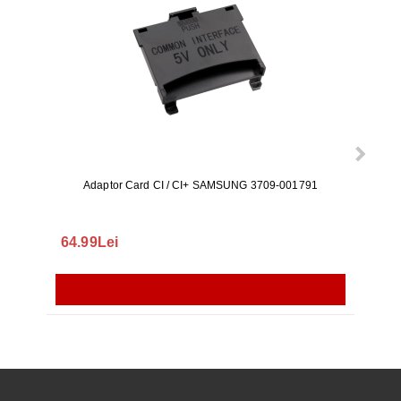
Adaptor Card CI / CI+ SAMSUNG 3709-001791
Rezerv
S9+, 
GALAX
64.99Lei
56.