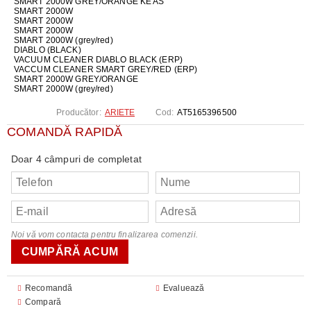
SMART 2000W GREY/ORANGE KE AS
SMART 2000W
SMART 2000W
SMART 2000W
SMART 2000W (grey/red)
DIABLO (BLACK)
VACUUM CLEANER DIABLO BLACK (ERP)
VACCUM CLEANER SMART GREY/RED (ERP)
SMART 2000W GREY/ORANGE
SMART 2000W (grey/red)
Producător:
ARIETE
Cod:
AT5165396500
COMANDĂ RAPIDĂ
Doar 4 câmpuri de completat
Noi vă vom contacta pentru finalizarea comenzii.
Recomandă
Evaluează
Compară