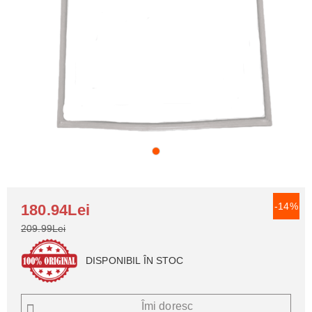
-14%
180.94Lei
209.99Lei
DISPONIBIL ÎN STOC
Îmi doresc