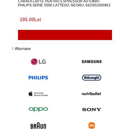
CARAFA LAPTE PENTRU ESPRESSOR AUTOMAT
ALI
PHILIPS SERIE 5500 LATTEGO, NEGRU, 642001000982
195.00Lei
418
Abonare