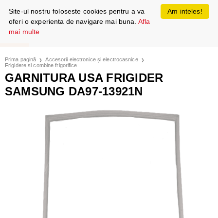
Site-ul nostru foloseste cookies pentru a va
Am inteles!
oferi o experienta de navigare mai buna.
Afla
mai multe
Prima pagină
Accesorii electronice și electrocasnice
Frigidere si combine frigorifice
GARNITURA USA FRIGIDER
SAMSUNG DA97-13921N