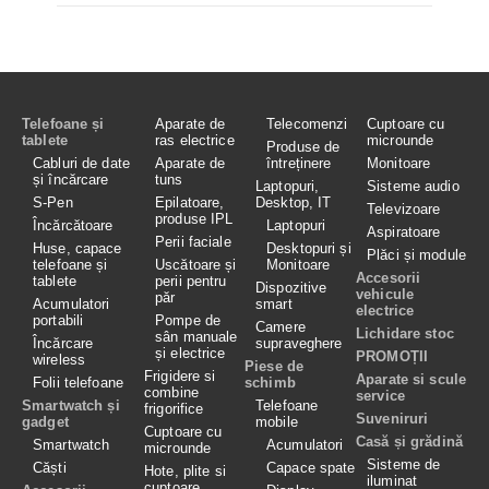
Telefoane și
Aparate de
Telecomenzi
Cuptoare cu
tablete
ras electrice
microunde
Produse de
Cabluri de date
Aparate de
întreținere
Monitoare
și încărcare
tuns
Laptopuri,
Sisteme audio
S-Pen
Epilatoare,
Desktop, IT
Televizoare
produse IPL
Încărcătoare
Laptopuri
Aspiratoare
Perii faciale
Huse, capace
Desktopuri și
Plăci și module
telefoane și
Uscătoare și
Monitoare
Accesorii
tablete
perii pentru
Dispozitive
vehicule
păr
Acumulatori
smart
electrice
portabili
Pompe de
Camere
Lichidare stoc
sân manuale
Încărcare
supraveghere
și electrice
PROMOȚII
wireless
Piese de
Frigidere si
Aparate si scule
Folii telefoane
schimb
combine
service
Smartwatch și
Telefoane
frigorifice
Suveniruri
gadget
mobile
Cuptoare cu
Casă și grădină
Smartwatch
Acumulatori
microunde
Sisteme de
Căști
Capace spate
Hote, plite si
iluminat
cuptoare