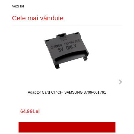
Vezi tot
Cele mai vândute
Adaptor Card CI / CI+ SAMSUNG 3709-001791
Rezerv
S9+, 
GALAX
64.99Lei
56.