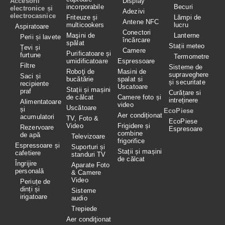
Accesorii
Display
incorporabile
Becuri
electronice și
Adezivi
electrocasnice
Friteuze și
Lămpi de
Antene NFC
multicookers
lucru
Aspiratoare
Conectori
Maşini de
Lanterne
Perii și lavete
încărcare
spălat
Stații meteo
Țevi și
Camere
Purificatoare și
furtune
Termometre
umidificatoare
Espressoare
Filtre
Sisteme de
Roboţi de
Masini de
supraveghere
Saci și
bucătărie
spalat si
și securitate
recipiente
Uscatoare
Stații și mașini
praf
Curățare si
de călcat
Camere foto și
intreținere
Alimentatoare
video
Uscătoare
și
EcoPiese
Aer condiționat
acumulatori
TV, Foto &
EcoPiese
Video
Frigidere și
Rezervoare
Espresoare
combine
de apă
Televizoare
frigorifice
Espressoare și
Suporturi și
Stații și mașini
cafetiere
standuri TV
de călcat
Îngrijire
Aparate Foto
personală
& Camere
Video
Periuțe de
dinți și
Sisteme
irigatoare
audio
Trepiede
Aer condiţionat