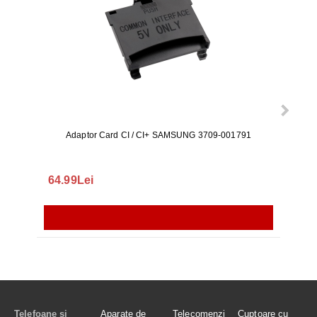
Adaptor Card CI / CI+ SAMSUNG 3709-001791
Rezerv
S9+, 
GALAX
64.99Lei
56.
Telefoane și
Aparate de
Telecomenzi
Cuptoare cu