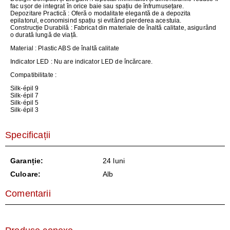
fac ușor de integrat în orice baie sau spațiu de înfrumusețare.
Depozitare Practică
: Oferă o modalitate elegantă de a depozita
epilatorul, economisind spațiu și evitând pierderea acestuia.
Construcție Durabilă
: Fabricat din materiale de înaltă calitate, asigurând
o durată lungă de viață.
Material
: Plastic ABS de înaltă calitate
Indicator LED
: Nu are indicator LED de încărcare.
Compatibilitate
:
Silk-épil 9
Silk-épil 7
Silk-épil 5
Silk-épil 3
Specificații
Garanție:
24 luni
Culoare:
Alb
Comentarii