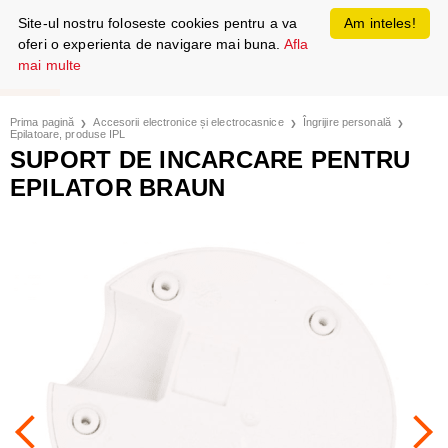
Site-ul nostru foloseste cookies pentru a va
Am inteles!
oferi o experienta de navigare mai buna.
Afla
mai multe
Prima pagină
Accesorii electronice și electrocasnice
Îngrijire personală
Epilatoare, produse IPL
SUPORT DE INCARCARE PENTRU
EPILATOR BRAUN