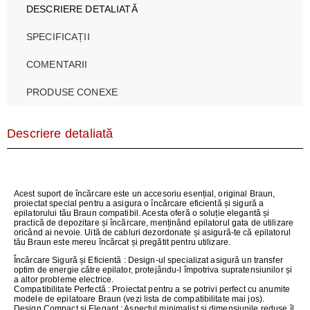
DESCRIERE DETALIATĂ
SPECIFICAȚII
COMENTARII
PRODUSE CONEXE
Descriere detaliată
Acest suport de încărcare este un accesoriu esențial, original Braun,
proiectat special pentru a asigura o încărcare eficientă și sigură a
epilatorului tău Braun compatibil. Acesta oferă o soluție elegantă și
practică de depozitare și încărcare, menținând epilatorul gata de utilizare
oricând ai nevoie. Uită de cabluri dezordonate și asigură-te că epilatorul
tău Braun este mereu încărcat și pregătit pentru utilizare.
Încărcare Sigură și Eficientă
: Design-ul specializat asigură un transfer
optim de energie către epilator, protejându-l împotriva supratensiunilor și
a altor probleme electrice.
Compatibilitate Perfectă
: Proiectat pentru a se potrivi perfect cu anumite
modele de epilatoare Braun (vezi lista de compatibilitate mai jos).
Design Compact și Elegant
: Aspectul minimalist și dimensiunile reduse îl