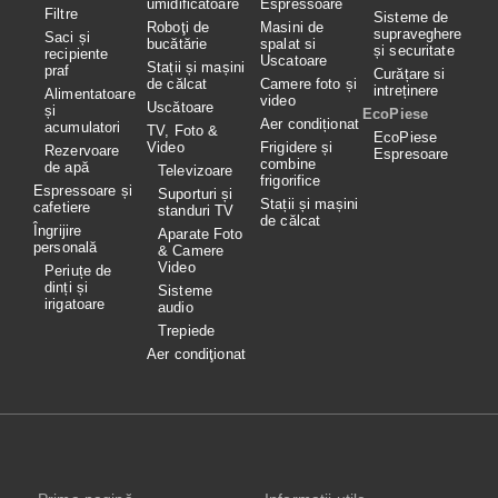
umidificatoare
Espressoare
Filtre
Sisteme de
Roboţi de
Masini de
supraveghere
Saci și
bucătărie
spalat si
și securitate
recipiente
Uscatoare
Stații și mașini
praf
Curățare si
de călcat
Camere foto și
intreținere
Alimentatoare
video
Uscătoare
și
EcoPiese
Aer condiționat
acumulatori
TV, Foto &
EcoPiese
Video
Frigidere și
Rezervoare
Espresoare
combine
de apă
Televizoare
frigorifice
Espressoare și
Suporturi și
Stații și mașini
cafetiere
standuri TV
de călcat
Îngrijire
Aparate Foto
personală
& Camere
Video
Periuțe de
dinți și
Sisteme
irigatoare
audio
Trepiede
Aer condiţionat