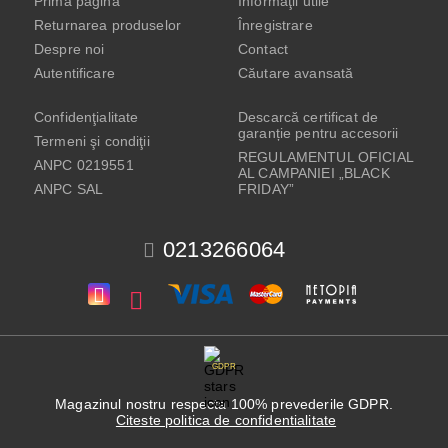
Prima pagină
Informaţii utile
Returnarea produselor
Înregistrare
Despre noi
Contact
Autentificare
Căutare avansată
Confidenţialitate
Descarcă certificat de
garanție pentru accesorii
Termeni şi condiţii
REGULAMENTUL OFICIAL
ANPC 0219551
AL CAMPANIEI „BLACK
ANPC SAL
FRIDAY”
0213266064
GDPR
Magazinul nostru respecta 100% prevederile GDPR.
Citeste politica de confidentialitate