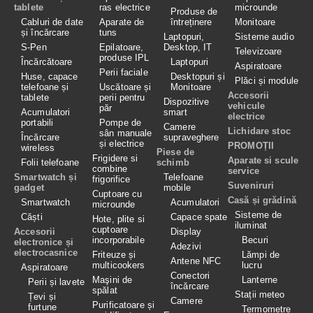
tablete
ras electrice
microunde
Produse de
Cabluri de date
Aparate de
întreținere
Monitoare
și încărcare
tuns
Laptopuri,
Sisteme audio
S-Pen
Epilatoare,
Desktop, IT
Televizoare
produse IPL
Încărcătoare
Laptopuri
Aspiratoare
Perii faciale
Huse, capace
Desktopuri și
Plăci și module
telefoane și
Uscătoare și
Monitoare
Accesorii
tablete
perii pentru
Dispozitive
vehicule
păr
Acumulatori
smart
electrice
portabili
Pompe de
Camere
Lichidare stoc
sân manuale
Încărcare
supraveghere
și electrice
PROMOȚII
wireless
Piese de
Frigidere si
Aparate si scule
Folii telefoane
schimb
combine
service
Smartwatch și
Telefoane
frigorifice
Suveniruri
gadget
mobile
Cuptoare cu
Casă și grădină
Smartwatch
Acumulatori
microunde
Sisteme de
Căști
Capace spate
Hote, plite si
iluminat
cuptoare
Accesorii
Display
incorporabile
Becuri
electronice și
Adezivi
electrocasnice
Friteuze și
Lămpi de
Antene NFC
multicookers
lucru
Aspiratoare
Conectori
Maşini de
Lanterne
Perii și lavete
încărcare
spălat
Stații meteo
Țevi și
Camere
Purificatoare și
furtune
Termometre