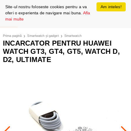
Site-ul nostru foloseste cookies pentru a va
Am inteles!
oferi o experienta de navigare mai buna.
Afla
mai multe
Prima pagină
Smartwatch și gadget
Smartwatch
INCARCATOR PENTRU HUAWEI
WATCH GT3, GT4, GT5, WATCH D,
D2, ULTIMATE