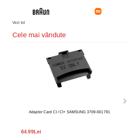
Vezi tot
Cele mai vândute
Adaptor Card CI / CI+ SAMSUNG 3709-001791
Rezerv
S9+, 
GALAX
64.99Lei
56.