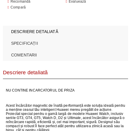
Recomandă
Evaluează
Compară
DESCRIERE DETALIATĂ
SPECIFICAȚII
COMENTARII
Descriere detaliată
NU CONTINE INCARCATORUL DE PRIZA
Acest încărcător magnetic de înaltă performanță este soluția ideală pentru
a menține ceasul tău inteligent Huawei mereu pregătit de acțiune.
Proiectat special pentru o gamă largă de modele Huawei Watch, inclusiv
seriile GT3, GT4, GT5, Watch D, D2 și Ultimate, acest încărcător asigură o
reîncărcare rapidă, eficientă și, cel mai important, sigură. Designul său
compact și robust îl face perfect atât pentru utilizarea zilnică acasă sau la
birou, cât și pentru călătorii.