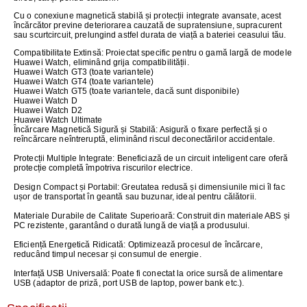
Cu o conexiune magnetică stabilă și protecții integrate avansate, acest
încărcător previne deteriorarea cauzată de supratensiune, supracurent
sau scurtcircuit, prelungind astfel durata de viață a bateriei ceasului tău.
Compatibilitate Extinsă:
Proiectat specific pentru o gamă largă de modele
Huawei Watch, eliminând grija compatibilității.
Huawei Watch GT3 (toate variantele)
Huawei Watch GT4 (toate variantele)
Huawei Watch GT5 (toate variantele, dacă sunt disponibile)
Huawei Watch D
Huawei Watch D2
Huawei Watch Ultimate
Încărcare Magnetică Sigură și Stabilă:
Asigură o fixare perfectă și o
reîncărcare neîntreruptă, eliminând riscul deconectărilor accidentale.
Protecții Multiple Integrate:
Beneficiază de un circuit inteligent care oferă
protecție completă împotriva riscurilor electrice.
Design Compact și Portabil:
Greutatea redusă și dimensiunile mici îl fac
ușor de transportat în geantă sau buzunar, ideal pentru călătorii.
Materiale Durabile de Calitate Superioară
: Construit din materiale ABS și
PC rezistente, garantând o durată lungă de viață a produsului.
Eficiență Energetică Ridicată:
Optimizează procesul de încărcare,
reducând timpul necesar și consumul de energie.
Interfață USB Universală:
Poate fi conectat la orice sursă de alimentare
USB (adaptor de priză, port USB de laptop, power bank etc.).