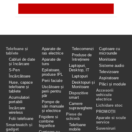
Telefoane și
Aparate de
Telecomenzi
Cuptoare cu
tablete
ras electrice
microunde
Produse de
Cabluri de date
Aparate de
întreținere
Monitoare
și încărcare
tuns
Laptopuri,
Sisteme audio
S-Pen
Epilatoare,
Desktop, IT
Televizoare
produse IPL
Încărcătoare
Laptopuri
Aspiratoare
Perii faciale
Huse, capace
Desktopuri și
Plăci și module
telefoane și
Uscătoare și
Monitoare
Accesorii
tablete
perii pentru
Dispozitive
vehicule
păr
Acumulatori
smart
electrice
portabili
Pompe de
Camere
Lichidare stoc
sân manuale
Încărcare
supraveghere
și electrice
PROMOȚII
wireless
Piese de
Frigidere si
Aparate si scule
Folii telefoane
schimb
combine
service
Smartwatch și
Telefoane
frigorifice
Suveniruri
gadget
mobile
Cuptoare cu