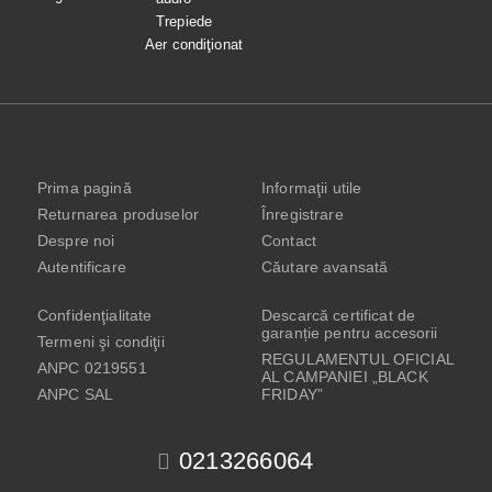
Trepiede
Aer condiţionat
Prima pagină
Informaţii utile
Returnarea produselor
Înregistrare
Despre noi
Contact
Autentificare
Căutare avansată
Confidenţialitate
Descarcă certificat de
garanție pentru accesorii
Termeni şi condiţii
REGULAMENTUL OFICIAL
ANPC 0219551
AL CAMPANIEI „BLACK
ANPC SAL
FRIDAY”
0213266064