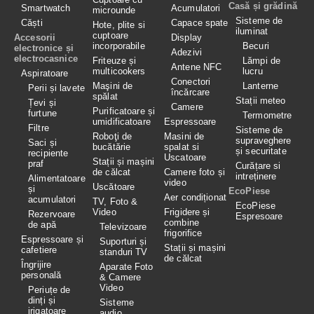
Casă și grădină
Smartwatch
Acumulatori
microunde
Sisteme de
Căști
Capace spate
Hote, plite si
iluminat
cuptoare
Accesorii
Display
incorporabile
Becuri
electronice și
Adezivi
electrocasnice
Friteuze și
Lămpi de
Antene NFC
multicookers
lucru
Aspiratoare
Conectori
Maşini de
Lanterne
Perii și lavete
încărcare
spălat
Stații meteo
Țevi și
Camere
Purificatoare și
furtune
Termometre
umidificatoare
Espressoare
Filtre
Sisteme de
Roboţi de
Masini de
supraveghere
Saci și
bucătărie
spalat si
și securitate
recipiente
Uscatoare
Stații și mașini
praf
Curățare si
de călcat
Camere foto și
intreținere
Alimentatoare
video
Uscătoare
și
EcoPiese
Aer condiționat
acumulatori
TV, Foto &
EcoPiese
Video
Frigidere și
Rezervoare
Espresoare
combine
de apă
Televizoare
frigorifice
Espressoare și
Suporturi și
Stații și mașini
cafetiere
standuri TV
de călcat
Îngrijire
Aparate Foto
personală
& Camere
Video
Periuțe de
dinți și
Sisteme
irigatoare
audio