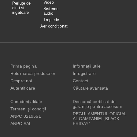
Video
Periuțe de
dinți și
Sisteme
irigatoare
audio
Trepiede
Aer condiţionat
Prima pagină
Informaţii utile
Returnarea produselor
Înregistrare
Despre noi
Contact
Autentificare
Căutare avansată
Confidenţialitate
Descarcă certificat de
garanție pentru accesorii
Termeni şi condiţii
REGULAMENTUL OFICIAL
ANPC 0219551
AL CAMPANIEI „BLACK
ANPC SAL
FRIDAY”