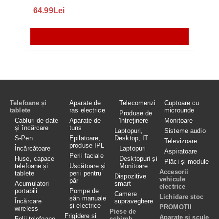
64.99Lei
56.
Telefoane și
Aparate de
Telecomenzi
Cuptoare cu
tablete
ras electrice
microunde
Produse de
Cabluri de date
Aparate de
întreținere
Monitoare
și încărcare
tuns
Laptopuri,
Sisteme audio
S-Pen
Epilatoare,
Desktop, IT
Televizoare
produse IPL
Încărcătoare
Laptopuri
Aspiratoare
Perii faciale
Huse, capace
Desktopuri și
Plăci și module
telefoane și
Uscătoare și
Monitoare
Accesorii
tablete
perii pentru
Dispozitive
vehicule
păr
Acumulatori
smart
electrice
portabili
Pompe de
Camere
Lichidare stoc
sân manuale
Încărcare
supraveghere
și electrice
PROMOȚII
wireless
Piese de
Frigidere si
Aparate si scule
Folii telefoane
schimb