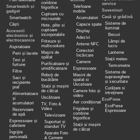
combine
service
Smartwatch și
Telefoane
frigorifice
Suveniruri
gadget
mobile
Cuptoare cu
Casă și grădină
Smartwatch
Acumulatori
microunde
Sisteme de
Căști
Capace spate
Hote, plite si
iluminat
cuptoare
Accesorii
Display
incorporabile
Becuri
electronice și
Adezivi
electrocasnice
Friteuze și
Lămpi de
Antene NFC
multicookers
lucru
Aspiratoare
Conectori
Maşini de
Lanterne
Perii și lavete
încărcare
spălat
Stații meteo
Țevi și
Camere
Purificatoare și
furtune
Termometre
umidificatoare
Espressoare
Filtre
Sisteme de
Roboţi de
Masini de
supraveghere
Saci și
bucătărie
spalat si
și securitate
recipiente
Uscatoare
Stații și mașini
praf
Curățare si
de călcat
Camere foto și
intreținere
Alimentatoare
video
Uscătoare
și
EcoPiese
Aer condiționat
acumulatori
TV, Foto &
EcoPiese
Video
Frigidere și
Rezervoare
Espresoare
combine
de apă
Televizoare
frigorifice
Espressoare și
Suporturi și
Stații și mașini
cafetiere
standuri TV
de călcat
Îngrijire
Aparate Foto
personală
& Camere