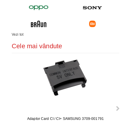
Vezi tot
Cele mai vândute
Adaptor Card CI / CI+ SAMSUNG 3709-001791
Rezerv
S9+, 
GALAX