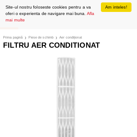
Site-ul nostru foloseste cookies pentru a va
Am inteles!
oferi o experienta de navigare mai buna.
Afla
mai multe
Prima pagină
Piese de schimb
Aer condiționat
FILTRU AER CONDITIONAT