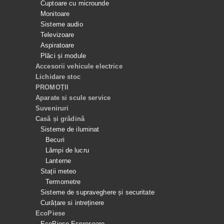
Cuptoare cu microunde
Monitoare
Sisteme audio
Televizoare
Aspiratoare
Plăci și module
Accesorii vehicule electrice
Lichidare stoc
PROMOȚII
Aparate si scule service
Suveniruri
Casă și grădină
Sisteme de iluminat
Becuri
Lămpi de lucru
Lanterne
Stații meteo
Termometre
Sisteme de supraveghere și securitate
Curățare si intreținere
EcoPiese
EcoPiese Espresoare