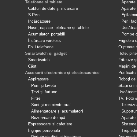
Telefoane și tablete
Aparate 
Cabluri de date și încărcare
Aparate 
S-Pen
Epilatoa
Încărcătoare
Perii fac
Huse, capace telefoane și tablete
Uscătoar
Acumulatori portabili
Pompe de
Încărcare wireless
Frigidere 
Folii telefoane
Cuptoare 
Smartwatch și gadget
Hote, plit
Smartwatch
Friteuze ș
Căști
Maşini de 
Accesorii electronice și electrocasnice
Purificato
Aspiratoare
Roboţi de 
Perii și lavete
Stații și 
Țevi și furtune
Uscătoare
Filtre
TV, Foto 
Saci și recipiente praf
Televizo
Alimentatoare și acumulatori
Suportur
Rezervoare de apă
Aparate
Espressoare și cafetiere
Sisteme
Îngrijire personală
Trepied
Periuțe de dinți și irigatoare
Aer condiţ