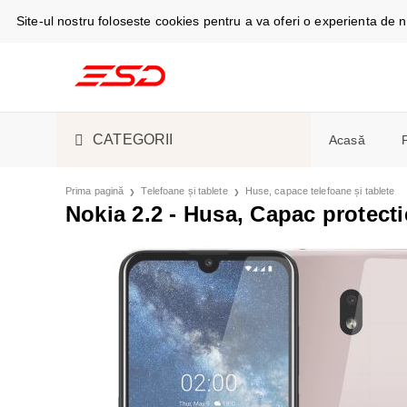
Site-ul nostru foloseste cookies pentru a va oferi o experienta de
CATEGORII
Acasă
TELEFOANE ȘI TABLETE
CABLURI DE
Prima pagină
Telefoane și tablete
Huse, capace telefoane și tablete
Telefoan
Nokia 2.2 - Husa, Capac protect
Espress
SMARTWATCH ȘI GADGET
S-PEN
SMARTWAT
Masini d
ACCESORII ELECTRONICE
ÎNCĂRCĂTO
CĂȘTI
ASPIRATOA
Camere f
ȘI ELECTROCASNICE
Aer cond
PIESE DE SCHIMB
HUSE, CAPA
ESPRESSOAR
Frigider
frigorific
LICHIDARE STOC
ACUMULATOR
ÎNGRIJIRE 
Stații și
Cuptoare
SUVENIRURI
ÎNCĂRCARE
FRIGIDERE 
Monitoa