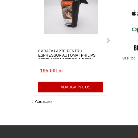
CARAFA LAPTE PENTRU
ALIMENTATOR
ESPRESSOR AUTOMAT PHILIPS
LG EAY650686
Vezi tot
SERIE 5500 LATTEGO, NEGRU,
642001000982
195.00Lei
418.00Lei
ADAUGĂ ÎN COŞ
AD
Abonare