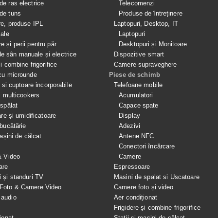
de ras electrice
Telecomenzi
de tuns
Produse de întreținere
re, produse IPL
Laptopuri, Desktop, IT
iale
Laptopuri
e și perii pentru păr
Desktopuri și Monitoare
 sân manuale și electrice
Dispozitive smart
si combine frigorifice
Camere supraveghere
cu microunde
Piese de schimb
e si cuptoare incorporabile
Telefoane mobile
i multicookers
Acumulatori
spălat
Capace spate
are și umidificatoare
Display
bucătărie
Adezivi
mașini de călcat
Antene NFC
Conectori încărcare
& Video
Camere
are
Espressoare
i și standuri TV
Masini de spalat si Uscatoare
 Foto & Camere Video
Camere foto și video
 audio
Aer condiționat
e
Frigidere și combine frigorifice
ionat
Stații și mașini de călcat