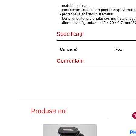
AER CONDI
- material: plastic
- inlocuieste capacul original al dispozitivului
LAPTOPURI,
- protecție la zgârieturi și lovituri
- toate funcțiile telefonului continuă să funcțio
- dimensiuni / greutate: 145 x 70 x 6.7 mm / 3
DISPOZITIV
Specificații
CAMERE SU
Culoare:
Roz
Comentarii
Produse noi