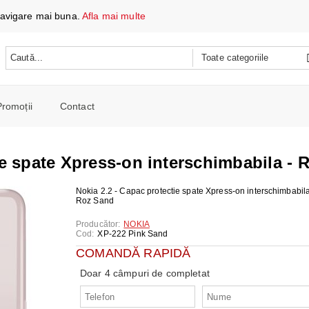
 navigare mai buna.
Afla mai multe
Promoții
Contact
 DATE ȘI ÎNCĂRCARE
e mobile
ie spate Xpress-on interschimbabila - 
oare
CH
e spalat si Uscatoare
Nokia 2.2 - Capac protectie spate Xpress-on interschimbabila
Roz Sand
ARE
RE
oto și video
Producător:
NOKIA
iționat
Cod:
XP-222 Pink Sand
CE TELEFOANE ȘI TABLETE
E ȘI CAFETIERE
e și combine
COMANDĂ RAPIDĂ
e
I PORTABILI
PERSONALĂ
 mașini de călcat
Doar 4 câmpuri de completat
 cu microunde
 WIRELESS
SI COMBINE FRIGORIFICE
re