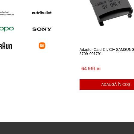
 PENTRU MONITOR
CABLU ONE CONNECT PENTRU
Adaptor Card CI / CI+ SAMSUN
FURTUN E
04
TELEVIZOR SAMSUNG
3709-001791
MASINA DE
289.00Lei
64.99Lei
75.00Le
AUGĂ ÎN COŞ
ADAUGĂ ÎN COŞ
ADAUGĂ ÎN COŞ