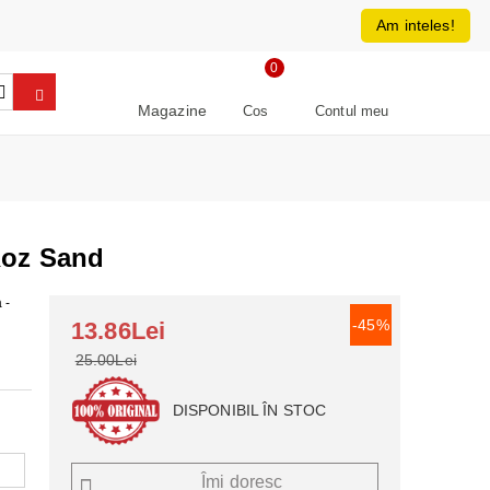
0213266064
RON
Am inteles!
0
Magazine
Cos
Contul meu
Roz Sand
 -
-45%
13.86Lei
25.00Lei
DISPONIBIL ÎN STOC
Îmi doresc