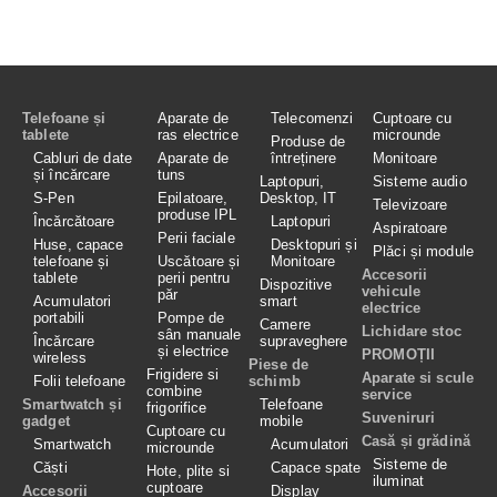
Telefoane și
Aparate de
Telecomenzi
Cuptoare cu
tablete
ras electrice
microunde
Produse de
Cabluri de date
Aparate de
întreținere
Monitoare
și încărcare
tuns
Laptopuri,
Sisteme audio
S-Pen
Epilatoare,
Desktop, IT
Televizoare
produse IPL
Încărcătoare
Laptopuri
Aspiratoare
Perii faciale
Huse, capace
Desktopuri și
Plăci și module
telefoane și
Uscătoare și
Monitoare
Accesorii
tablete
perii pentru
Dispozitive
vehicule
păr
Acumulatori
smart
electrice
portabili
Pompe de
Camere
Lichidare stoc
sân manuale
Încărcare
supraveghere
și electrice
PROMOȚII
wireless
Piese de
Frigidere si
Aparate si scule
Folii telefoane
schimb
combine
service
Smartwatch și
Telefoane
frigorifice
Suveniruri
gadget
mobile
Cuptoare cu
Casă și grădină
Smartwatch
Acumulatori
microunde
Sisteme de
Căști
Capace spate
Hote, plite si
iluminat
cuptoare
Accesorii
Display