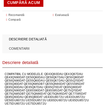
Recomandă
Evaluează
Compară
DESCRIERE DETALIATĂ
COMENTARII
Descriere detaliată
COMPATIBIL CU MODELELE: QE43Q60DAU QE43Q67DAU
QE43QN90DAT QE50Q60DAU QE50Q67DAU QE50Q80DAT
QE50QN90DAT QE55Q60DAU QE55Q67DAU QE55Q70DAT
QE55Q80DAT QE55QN85DBT QE55QN90DAT QE55S95DAT
QE65Q60DAU QE65Q67DAU QE65Q70DAT QE65Q80DAT
QE65QN90DAT QE65S90DAT QE65S95DAT QE75Q70DAT
QE75QN85DBT QE75QN90DAT QE75QN95DAT QE77S95DAT
QE85Q60DAU QE85Q80DAT UE43DU8072U UE43DU8572U
UE50DU8072U UE55DU8572U UE65DU8072U UE65DU8572U
UE75DU8072U UE75DU8572U