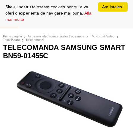
Site-ul nostru foloseste cookies pentru a va
Am inteles!
oferi o experienta de navigare mai buna.
Afla
mai multe
Prima pagină
Accesorii electronice și electrocasnice
TV, Foto & Video
Televizoare
Telecomenzi
TELECOMANDA SAMSUNG SMART
BN59-01455C