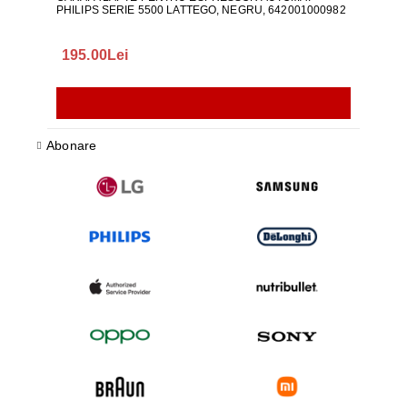
PHILIPS SERIE 5500 LATTEGO, NEGRU, 642001000982
195.00Lei
418
Abonare