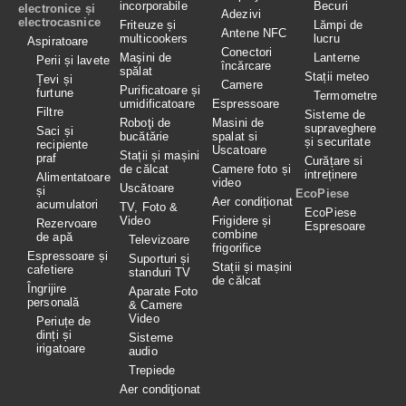
incorporabile
Becuri
electronice și
Adezivi
electrocasnice
Friteuze și
Lămpi de
Antene NFC
multicookers
lucru
Aspiratoare
Conectori
Maşini de
Lanterne
Perii și lavete
încărcare
spălat
Stații meteo
Țevi și
Camere
Purificatoare și
furtune
Termometre
umidificatoare
Espressoare
Filtre
Sisteme de
Roboţi de
Masini de
supraveghere
Saci și
bucătărie
spalat si
și securitate
recipiente
Uscatoare
Stații și mașini
praf
Curățare si
de călcat
Camere foto și
intreținere
Alimentatoare
video
Uscătoare
și
EcoPiese
Aer condiționat
acumulatori
TV, Foto &
EcoPiese
Video
Frigidere și
Rezervoare
Espresoare
combine
de apă
Televizoare
frigorifice
Espressoare și
Suporturi și
Stații și mașini
cafetiere
standuri TV
de călcat
Îngrijire
Aparate Foto
personală
& Camere
Video
Periuțe de
dinți și
Sisteme
irigatoare
audio
Trepiede
Aer condiţionat