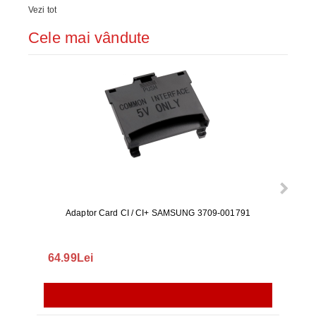
Vezi tot
Cele mai vândute
Adaptor Card CI / CI+ SAMSUNG 3709-001791
Rezerv
S9+, 
GALAX
64.99Lei
56.