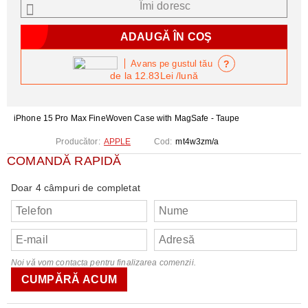
Îmi doresc
?
Avans pe gustul tău
de la
12.83Lei
/lună
iPhone 15 Pro Max FineWoven Case with MagSafe - Taupe
Producător:
APPLE
Cod:
mt4w3zm/a
COMANDĂ RAPIDĂ
Doar 4 câmpuri de completat
Noi vă vom contacta pentru finalizarea comenzii.