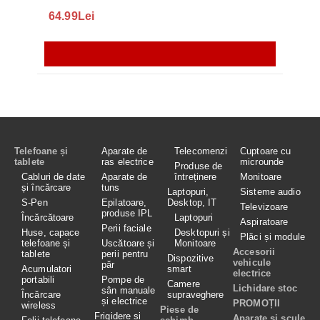
64.99Lei
56.
Telefoane și
Aparate de
Telecomenzi
Cuptoare cu
tablete
ras electrice
microunde
Produse de
Cabluri de date
Aparate de
întreținere
Monitoare
și încărcare
tuns
Laptopuri,
Sisteme audio
S-Pen
Epilatoare,
Desktop, IT
Televizoare
produse IPL
Încărcătoare
Laptopuri
Aspiratoare
Perii faciale
Huse, capace
Desktopuri și
Plăci și module
telefoane și
Uscătoare și
Monitoare
Accesorii
tablete
perii pentru
Dispozitive
vehicule
păr
Acumulatori
smart
electrice
portabili
Pompe de
Camere
Lichidare stoc
sân manuale
Încărcare
supraveghere
și electrice
PROMOȚII
wireless
Piese de
Frigidere si
Aparate si scule