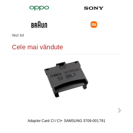
Vezi tot
Cele mai vândute
Adaptor Card CI / CI+ SAMSUNG 3709-001791
Rezerv
S9+, 
GALAX