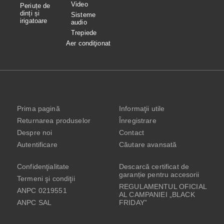
Video
Periuțe de
dinți și
Sisteme
irigatoare
audio
Trepiede
Aer condiţionat
Prima pagină
Informaţii utile
Returnarea produselor
Înregistrare
Despre noi
Contact
Autentificare
Căutare avansată
Confidenţialitate
Descarcă certificat de
garanție pentru accesorii
Termeni şi condiţii
REGULAMENTUL OFICIAL
ANPC 0219551
AL CAMPANIEI „BLACK
ANPC SAL
FRIDAY”