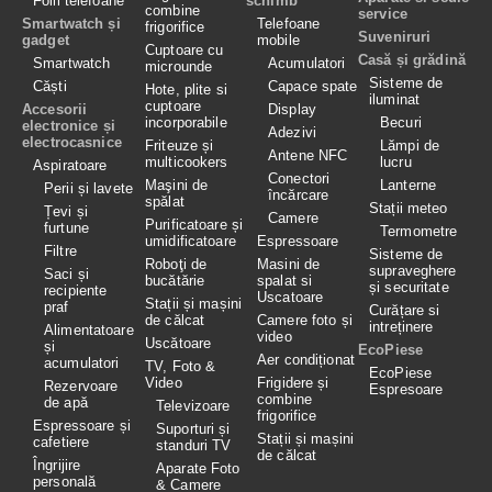
Folii telefoane
schimb
combine
service
Smartwatch și
Telefoane
frigorifice
Suveniruri
gadget
mobile
Cuptoare cu
Casă și grădină
Smartwatch
Acumulatori
microunde
Sisteme de
Căști
Capace spate
Hote, plite si
iluminat
cuptoare
Accesorii
Display
incorporabile
Becuri
electronice și
Adezivi
electrocasnice
Friteuze și
Lămpi de
Antene NFC
multicookers
lucru
Aspiratoare
Conectori
Maşini de
Lanterne
Perii și lavete
încărcare
spălat
Stații meteo
Țevi și
Camere
Purificatoare și
furtune
Termometre
umidificatoare
Espressoare
Filtre
Sisteme de
Roboţi de
Masini de
supraveghere
Saci și
bucătărie
spalat si
și securitate
recipiente
Uscatoare
Stații și mașini
praf
Curățare si
de călcat
Camere foto și
intreținere
Alimentatoare
video
Uscătoare
și
EcoPiese
Aer condiționat
acumulatori
TV, Foto &
EcoPiese
Video
Frigidere și
Rezervoare
Espresoare
combine
de apă
Televizoare
frigorifice
Espressoare și
Suporturi și
Stații și mașini
cafetiere
standuri TV
de călcat
Îngrijire
Aparate Foto
personală
& Camere