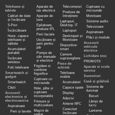
Telefoane și
Aparate de
Telecomenzi
Cuptoare cu
tablete
ras electrice
microunde
Produse de
Cabluri de date
Aparate de
întreținere
Monitoare
și încărcare
tuns
Laptopuri,
Sisteme audio
S-Pen
Epilatoare,
Desktop, IT
Televizoare
produse IPL
Încărcătoare
Laptopuri
Aspiratoare
Perii faciale
Huse, capace
Desktopuri și
Plăci și module
telefoane și
Uscătoare și
Monitoare
Accesorii
tablete
perii pentru
Dispozitive
vehicule
păr
Acumulatori
smart
electrice
portabili
Pompe de
Camere
Lichidare stoc
sân manuale
Încărcare
supraveghere
și electrice
PROMOȚII
wireless
Piese de
Frigidere si
Aparate si scule
Folii telefoane
schimb
combine
service
Smartwatch și
Telefoane
frigorifice
Suveniruri
gadget
mobile
Cuptoare cu
Casă și grădină
Smartwatch
Acumulatori
microunde
Sisteme de
Căști
Capace spate
Hote, plite si
iluminat
cuptoare
Accesorii
Display
incorporabile
Becuri
electronice și
Adezivi
electrocasnice
Friteuze și
Lămpi de
Antene NFC
multicookers
lucru
Aspiratoare
Conectori
Maşini de
Lanterne
Perii și lavete
încărcare
spălat