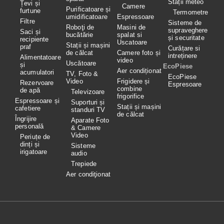
Stații meteo
Țevi și
Camere
Purificatoare și
furtune
Termometre
umidificatoare
Espressoare
Filtre
Sisteme de
Roboţi de
Masini de
supraveghere
Saci și
bucătărie
spalat si
și securitate
recipiente
Uscatoare
Stații și mașini
praf
Curățare si
de călcat
Camere foto și
intreținere
Alimentatoare
video
Uscătoare
și
EcoPiese
Aer condiționat
acumulatori
TV, Foto &
EcoPiese
Video
Frigidere și
Rezervoare
Espresoare
combine
de apă
Televizoare
frigorifice
Espressoare și
Suporturi și
Stații și mașini
cafetiere
standuri TV
de călcat
Îngrijire
Aparate Foto
personală
& Camere
Video
Periuțe de
dinți și
Sisteme
irigatoare
audio
Trepiede
Aer condiţionat