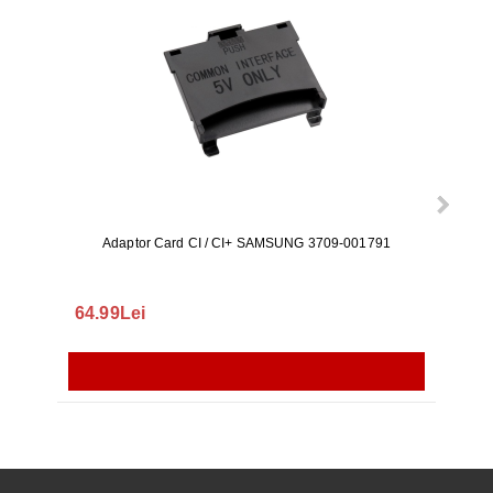
Adaptor Card CI / CI+ SAMSUNG 3709-001791
Rezerv
S9+, 
GALAX
64.99Lei
56.