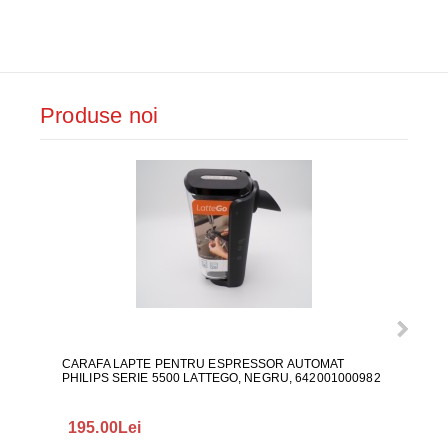
Produse noi
CARAFA LAPTE PENTRU ESPRESSOR AUTOMAT
ALI
PHILIPS SERIE 5500 LATTEGO, NEGRU, 642001000982
195.00Lei
418