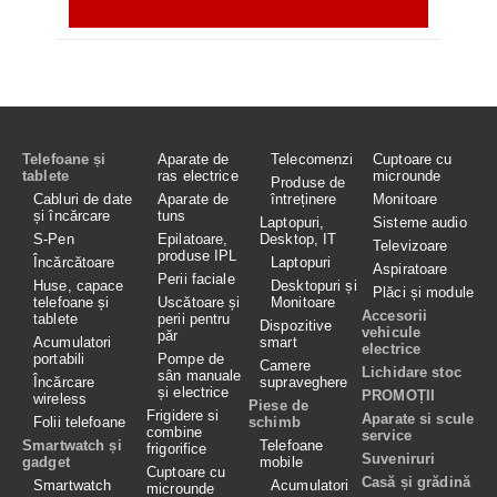
Telefoane și
Aparate de
Telecomenzi
Cuptoare cu
tablete
ras electrice
microunde
Produse de
Cabluri de date
Aparate de
întreținere
Monitoare
și încărcare
tuns
Laptopuri,
Sisteme audio
S-Pen
Epilatoare,
Desktop, IT
Televizoare
produse IPL
Încărcătoare
Laptopuri
Aspiratoare
Perii faciale
Huse, capace
Desktopuri și
Plăci și module
telefoane și
Uscătoare și
Monitoare
Accesorii
tablete
perii pentru
Dispozitive
vehicule
păr
Acumulatori
smart
electrice
portabili
Pompe de
Camere
Lichidare stoc
sân manuale
Încărcare
supraveghere
și electrice
PROMOȚII
wireless
Piese de
Frigidere si
Aparate si scule
Folii telefoane
schimb
combine
service
Smartwatch și
Telefoane
frigorifice
Suveniruri
gadget
mobile
Cuptoare cu
Casă și grădină
Smartwatch
Acumulatori
microunde