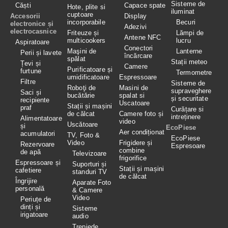
Sisteme de
Căști
Capace spate
Hote, plite si
iluminat
cuptoare
Accesorii
Display
incorporabile
Becuri
electronice și
Adezivi
electrocasnice
Friteuze și
Lămpi de
Antene NFC
multicookers
lucru
Aspiratoare
Conectori
Maşini de
Lanterne
Perii și lavete
încărcare
spălat
Stații meteo
Țevi și
Camere
Purificatoare și
furtune
Termometre
umidificatoare
Espressoare
Filtre
Sisteme de
Roboţi de
Masini de
supraveghere
Saci și
bucătărie
spalat si
și securitate
recipiente
Uscatoare
Stații și mașini
praf
Curățare si
de călcat
Camere foto și
intreținere
Alimentatoare
video
Uscătoare
și
EcoPiese
Aer condiționat
acumulatori
TV, Foto &
EcoPiese
Video
Frigidere și
Rezervoare
Espresoare
combine
de apă
Televizoare
frigorifice
Espressoare și
Suporturi și
Stații și mașini
cafetiere
standuri TV
de călcat
Îngrijire
Aparate Foto
personală
& Camere
Video
Periuțe de
dinți și
Sisteme
irigatoare
audio
Trepiede