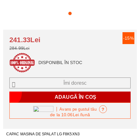
-15%
241.33Lei
284.99Lei
DISPONIBIL ÎN STOC
Îmi doresc
?
Avans pe gustul tău
de la
10.06Lei
/lună
CAPAC MASINA DE SPALAT LG F8K5XN3