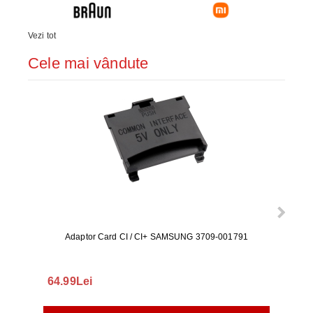
Vezi tot
Cele mai vândute
Adaptor Card CI / CI+ SAMSUNG 3709-001791
Rezerv
S9+, 
GALAX
64.99Lei
56.