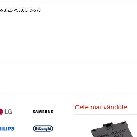
ŢIONAT
5B, ZS-PS50, CFD-S70
 DESKTOP, IT
E SMART
PRAVEGHERE
Cele mai vândute