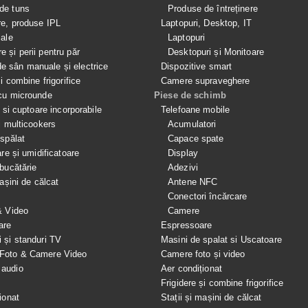
de tuns
Produse de întreținere
re, produse IPL
Laptopuri, Desktop, IT
iale
Laptopuri
e și perii pentru păr
Desktopuri și Monitoare
 sân manuale și electrice
Dispozitive smart
si combine frigorifice
Camere supraveghere
cu microunde
Piese de schimb
e si cuptoare incorporabile
Telefoane mobile
i multicookers
Acumulatori
spălat
Capace spate
are și umidificatoare
Display
bucătărie
Adezivi
mașini de călcat
Antene NFC
Conectori încărcare
& Video
Camere
are
Espressoare
i și standuri TV
Masini de spalat si Uscatoare
 Foto & Camere Video
Camere foto și video
 audio
Aer condiționat
e
Frigidere și combine frigorifice
ionat
Stații și mașini de călcat