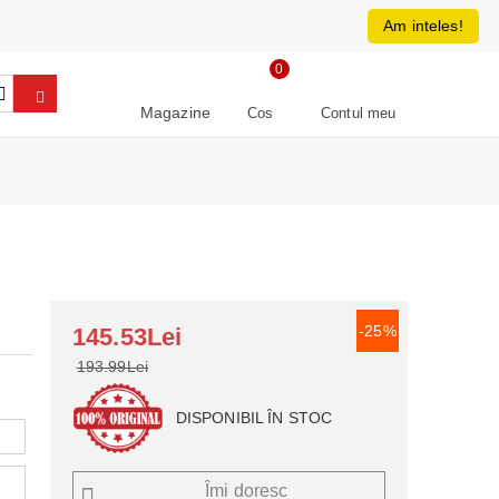
0213266064
RON
Am inteles!
0
Magazine
Cos
Contul meu
-25%
145.53Lei
193.99Lei
DISPONIBIL ÎN STOC
Îmi doresc