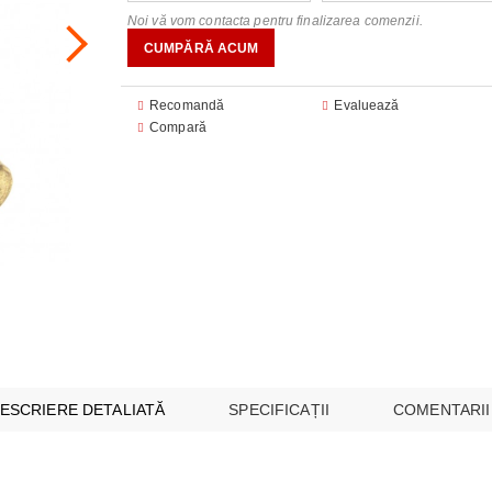
Noi vă vom contacta pentru finalizarea comenzii.
audio
FOANE
CU MICROUNDE
are
are
E SI CUPTOARE INCORPORABILE
 ILUMINAT
Recomandă
Evaluează
 module
Compară
I MULTICOOKERS
EO
SPĂLAT
 SUPRAVEGHERE ȘI SECURITATE
ESPRESOARE
ARE ȘI UMIDIFICATOARE
I INTREȚINERE
BUCĂTĂRIE
AȘINI DE CĂLCAT
E
ESCRIERE DETALIATĂ
SPECIFICAȚII
COMENTARII
 VIDEO