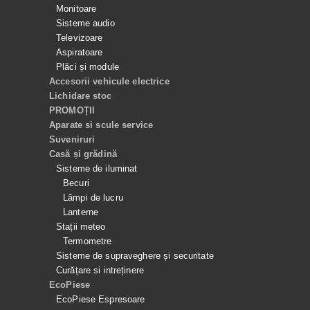
Monitoare
Sisteme audio
Televizoare
Aspiratoare
Plăci și module
Accesorii vehicule electrice
Lichidare stoc
PROMOȚII
Aparate si scule service
Suveniruri
Casă și grădină
Sisteme de iluminat
Becuri
Lămpi de lucru
Lanterne
Stații meteo
Termometre
Sisteme de supraveghere și securitate
Curățare si intreținere
EcoPiese
EcoPiese Espresoare