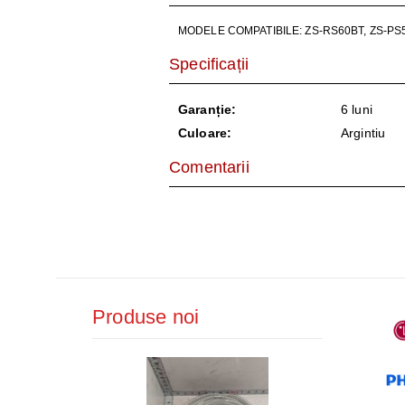
AER CONDI
MODELE COMPATIBILE: ZS-RS60BT, ZS-PS5
LAPTOPURI,
Specificații
DISPOZITIV
Garanție:
6 luni
CAMERE SU
Culoare:
Argintiu
Comentarii
Produse noi