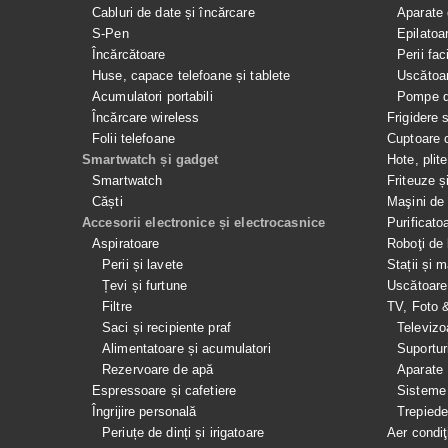
Cabluri de date și încărcare
Aparate 
S-Pen
Epilatoa
Încărcătoare
Perii fac
Huse, capace telefoane și tablete
Uscătoar
Acumulatori portabili
Pompe de
Încărcare wireless
Frigidere 
Folii telefoane
Cuptoare 
Smartwatch și gadget
Hote, plit
Smartwatch
Friteuze ș
Căști
Maşini de 
Accesorii electronice și electrocasnice
Purificato
Aspiratoare
Roboţi de 
Perii și lavete
Stații și 
Țevi și furtune
Uscătoare
Filtre
TV, Foto 
Saci și recipiente praf
Televizo
Alimentatoare și acumulatori
Suportur
Rezervoare de apă
Aparate
Espressoare și cafetiere
Sisteme
Îngrijire personală
Trepied
Periuțe de dinți și irigatoare
Aer condiţ