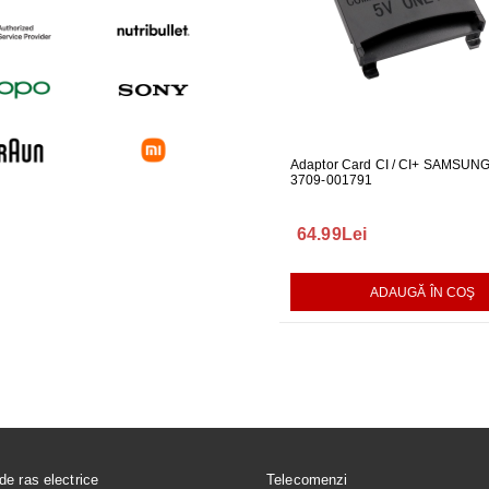
UARE PENTRU
GARNITURA HUBLOU MASINA DE
Adaptor Card CI / CI+ SAMSUN
GARNITUR
ALAT LG
SPALAT LG
3709-001791
SPALAT L
165.00Lei
64.99Lei
140.00L
AUGĂ ÎN COŞ
ADAUGĂ ÎN COŞ
ADAUGĂ ÎN COŞ
de ras electrice
Telecomenzi