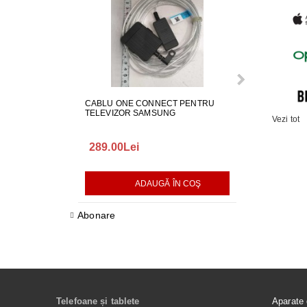
CABLU ONE CONNECT PENTRU
FURTUN EVAC
TELEVIZOR SAMSUNG
MASINA DE SP
Vezi tot
289.00Lei
75.00Lei
ADAUGĂ ÎN COŞ
AD
Abonare
Telefoane și tablete
Aparate 