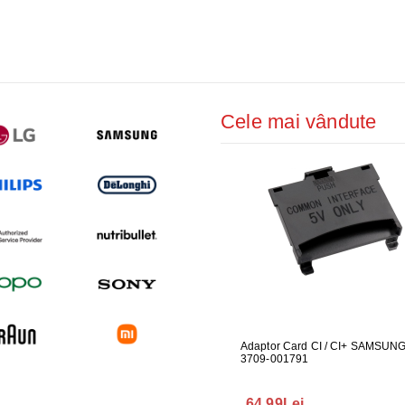
ŢIONAT
 DESKTOP, IT
E SMART
Cele mai vândute
PRAVEGHERE
 PENTRU MONITOR
CABLU ONE CONNECT PENTRU
Adaptor Card CI / CI+ SAMSUN
FURTUN E
04
TELEVIZOR SAMSUNG
3709-001791
MASINA DE
289.00Lei
64.99Lei
75.00Le