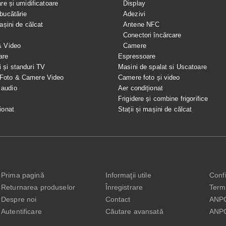
are și umidificatoare
Display
bucătărie
Adezivi
mașini de călcat
Antene NFC
Conectori încărcare
& Video
Camere
are
Espressoare
i și standuri TV
Masini de spalat si Uscatoare
 Foto & Camere Video
Camere foto și video
 audio
Aer condiționat
e
Frigidere și combine frigorifice
ionat
Stații și mașini de călcat
Prima pagină
Informaţii utile
Confi
Returnarea produselor
Înregistrare
Terme
Despre noi
Contact
ANP
Autentificare
Căutare avansată
ANP