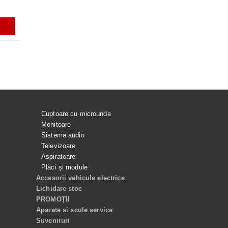
ADAUGĂ ÎN COŞ
ADAUGĂ ÎN COŞ
ADAUGĂ ÎN COŞ
ADAUGĂ ÎN C
Cuptoare cu microunde
Monitoare
Sisteme audio
Televizoare
Aspiratoare
Plăci și module
Accesorii vehicule electrice
Lichidare stoc
PROMOȚII
Aparate si scule service
Suveniruri