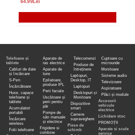
64.99Lei
56.
Telefoane și
Aparate de
Telecomenzi
Cuptoare cu
tablete
ras electrice
microunde
Produse de
Cabluri de date
Aparate de
întreținere
Monitoare
și încărcare
tuns
Laptopuri,
Sisteme audio
S-Pen
Epilatoare,
Desktop, IT
Televizoare
produse IPL
Încărcătoare
Laptopuri
Aspiratoare
Perii faciale
Huse, capace
Desktopuri și
Plăci și module
telefoane și
Uscătoare și
Monitoare
Accesorii
tablete
perii pentru
Dispozitive
vehicule
păr
Acumulatori
smart
electrice
portabili
Pompe de
Camere
Lichidare stoc
sân manuale
Încărcare
supraveghere
și electrice
PROMOȚII
wireless
Piese de
Frigidere si
Aparate si scule
Folii telefoane
schimb
combine
service