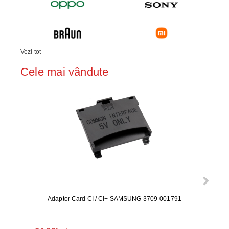
Vezi tot
Cele mai vândute
Adaptor Card CI / CI+ SAMSUNG 3709-001791
Rezerv
S9+, 
GALAX