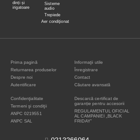
dinți și
Sisteme
irigatoare
audio
Trepiede
Aer condiţionat
Prima pagină
Informaţii utile
Returnarea produselor
Înregistrare
Despre noi
Contact
Autentificare
Căutare avansată
Confidenţialitate
Descarcă certificat de
garanție pentru accesorii
Termeni şi condiţii
REGULAMENTUL OFICIAL
ANPC 0219551
AL CAMPANIEI „BLACK
ANPC SAL
FRIDAY”
0213266064