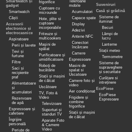
Smartwatch și
Telefoane
frigorifice
Suveniruri
gadget
mobile
Cuptoare cu
Casă și grădină
Smartwatch
Acumulatori
microunde
Sisteme de
Căști
Capace spate
Hote, plite si
iluminat
cuptoare
Accesorii
Display
incorporabile
Becuri
electronice și
Adezivi
electrocasnice
Friteuze și
Lămpi de
Antene NFC
multicookers
lucru
Aspiratoare
Conectori
Maşini de
Lanterne
Perii și lavete
încărcare
spălat
Stații meteo
Țevi și
Camere
Purificatoare și
furtune
Termometre
umidificatoare
Espressoare
Filtre
Sisteme de
Roboţi de
Masini de
supraveghere
Saci și
bucătărie
spalat si
și securitate
recipiente
Uscatoare
Stații și mașini
praf
Curățare si
de călcat
Camere foto și
intreținere
Alimentatoare
video
Uscătoare
și
EcoPiese
Aer condiționat
acumulatori
TV, Foto &
EcoPiese
Video
Frigidere și
Rezervoare
Espresoare
combine
de apă
Televizoare
frigorifice
Espressoare și
Suporturi și
Stații și mașini
cafetiere
standuri TV
de călcat
Îngrijire
Aparate Foto
personală
& Camere
Video
Periuțe de