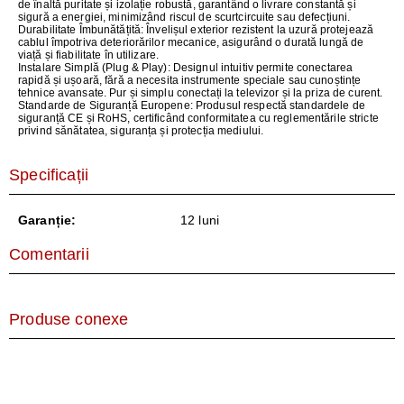
de înaltă puritate și izolație robustă, garantând o livrare constantă și
sigură a energiei, minimizând riscul de scurtcircuite sau defecțiuni.
Durabilitate Îmbunătățită:
Învelișul exterior rezistent la uzură protejează
cablul împotriva deteriorărilor mecanice, asigurând o durată lungă de
viață și fiabilitate în utilizare.
Instalare Simplă (Plug & Play)
: Designul intuitiv permite conectarea
rapidă și ușoară, fără a necesita instrumente speciale sau cunoștințe
tehnice avansate. Pur și simplu conectați la televizor și la priza de curent.
Standarde de Siguranță Europene:
Produsul respectă standardele de
siguranță CE și RoHS, certificând conformitatea cu reglementările stricte
privind sănătatea, siguranța și protecția mediului.
Specificații
Garanție:
12 luni
Comentarii
Produse conexe