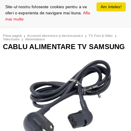
Site-ul nostru foloseste cookies pentru a va
Am inteles!
oferi o experienta de navigare mai buna.
Afla
mai multe
Prima pagină
Accesorii electronice și electrocasnice
TV, Foto & Video
Televizoare
Alimentatoare
CABLU ALIMENTARE TV SAMSUNG