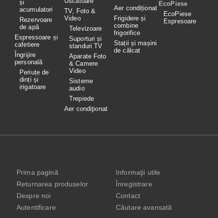
Uscătoare
și
EcoPiese
Aer condiționat
acumulatori
TV, Foto &
EcoPiese
Video
Frigidere și
Rezervoare
Espresoare
combine
de apă
Televizoare
frigorifice
Espressoare și
Suporturi și
Stații și mașini
cafetiere
standuri TV
de călcat
Îngrijire
Aparate Foto
personală
& Camere
Video
Periuțe de
dinți și
Sisteme
irigatoare
audio
Trepiede
Aer condiţionat
Prima pagină
Informaţii utile
Returnarea produselor
Înregistrare
Despre noi
Contact
Autentificare
Căutare avansată