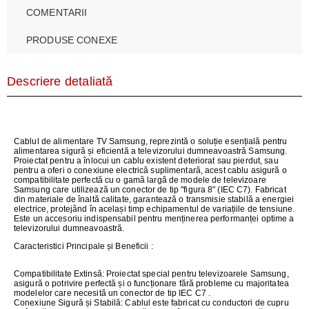
COMENTARII
PRODUSE CONEXE
Descriere detaliată
Cablul de alimentare TV Samsung, reprezintă o soluție esențială pentru
alimentarea sigură și eficientă a televizorului dumneavoastră Samsung.
Proiectat pentru a înlocui un cablu existent deteriorat sau pierdut, sau
pentru a oferi o conexiune electrică suplimentară, acest cablu asigură o
compatibilitate perfectă cu o gamă largă de modele de televizoare
Samsung care utilizează un conector de tip "figura 8" (IEC C7). Fabricat
din materiale de înaltă calitate, garantează o transmisie stabilă a energiei
electrice, protejând în același timp echipamentul de variațiile de tensiune.
Este un accesoriu indispensabil pentru menținerea performanței optime a
televizorului dumneavoastră.
Caracteristici Principale și Beneficii :
Compatibilitate Extinsă:
Proiectat special pentru televizoarele Samsung,
asigură o potrivire perfectă și o funcționare fără probleme cu majoritatea
modelelor care necesită un conector de tip IEC C7 .
Conexiune Sigură și Stabilă:
Cablul este fabricat cu conductori de cupru