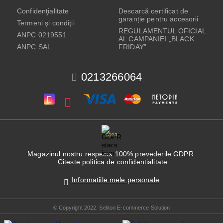
Confidenţialitate
Descarcă certificat de
garanție pentru accesorii
Termeni şi condiţii
REGULAMENTUL OFICIAL
ANPC 0219551
AL CAMPANIEI „BLACK
ANPC SAL
FRIDAY”
0213266064
GDPR
Magazinul nostru respecta 100% prevederile GDPR.
Citeste politica de confidentialitate
Informatiile mele personale
© Copyright 2022. Seliton E-commerce Solution