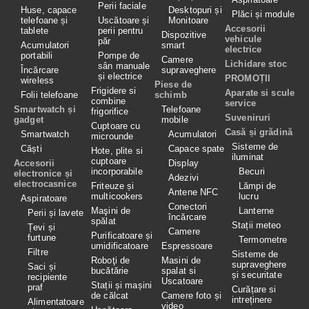
Perii faciale
Huse, capace
Desktopuri și
Plăci și module
telefoane și
Uscătoare și
Monitoare
Accesorii
tablete
perii pentru
Dispozitive
vehicule
păr
Acumulatori
smart
electrice
portabili
Pompe de
Camere
Lichidare stoc
sân manuale
Încărcare
supraveghere
și electrice
PROMOȚII
wireless
Piese de
Frigidere si
Aparate si scule
Folii telefoane
schimb
combine
service
Smartwatch și
Telefoane
frigorifice
Suveniruri
gadget
mobile
Cuptoare cu
Casă și grădină
Smartwatch
Acumulatori
microunde
Sisteme de
Căști
Capace spate
Hote, plite si
iluminat
cuptoare
Accesorii
Display
incorporabile
Becuri
electronice și
Adezivi
electrocasnice
Friteuze și
Lămpi de
Antene NFC
multicookers
lucru
Aspiratoare
Conectori
Maşini de
Lanterne
Perii și lavete
încărcare
spălat
Stații meteo
Țevi și
Camere
Purificatoare și
furtune
Termometre
umidificatoare
Espressoare
Filtre
Sisteme de
Roboţi de
Masini de
supraveghere
Saci și
bucătărie
spalat si
și securitate
recipiente
Uscatoare
Stații și mașini
praf
Curățare si
de călcat
Camere foto și
intreținere
Alimentatoare
video