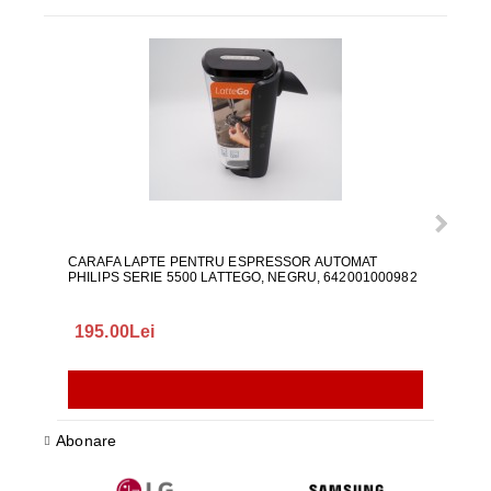
CARAFA LAPTE PENTRU ESPRESSOR AUTOMAT
ALI
PHILIPS SERIE 5500 LATTEGO, NEGRU, 642001000982
195.00Lei
418
Abonare