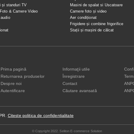
i și standuri TV
Masini de spalat si Uscatoare
 Foto & Camere Video
Camere foto și video
 audio
Aer condiționat
e
Frigidere și combine frigorifice
ionat
Stații și mașini de călcat
Prima pagină
Informaţii utile
Confi
Returnarea produselor
Înregistrare
Terme
Despre noi
Contact
ANP
Autentificare
Căutare avansată
ANP
DPR.
Citeste politica de confidentialitate
© Copyright 2022. Seliton E-commerce Solution