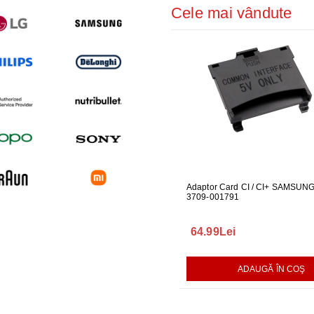
Cele mai vândute
 PENTRU MONITOR
CABLU ONE CONNECT PENTRU
Adaptor Card CI / CI+ SAMSUN
FURTUN E
04
TELEVIZOR SAMSUNG
3709-001791
MASINA DE
289.00Lei
64.99Lei
75.00Le
AUGĂ ÎN COŞ
ADAUGĂ ÎN COŞ
ADAUGĂ ÎN COŞ