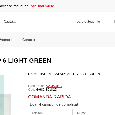
 navigare mai buna.
Afla mai multe
Promoții
Contact
 DATE ȘI ÎNCĂRCARE
e mobile
 6 LIGHT GREEN
oare
CH
e spalat si Uscatoare
CAPAC BATERIE GALAXY ZFLIP 6 LIGHT GREEN
ARE
RE
oto și video
iționat
Producător:
SAMSUNG
CE TELEFOANE ȘI TABLETE
E ȘI CAFETIERE
Cod:
GH82-35182D
e și combine
e
COMANDĂ RAPIDĂ
I PORTABILI
PERSONALĂ
 mașini de călcat
Doar 4 câmpuri de completat
 cu microunde
 WIRELESS
SI COMBINE FRIGORIFICE
re