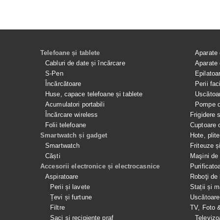
Telefoane și tablete
Aparate 
Cabluri de date și încărcare
Aparate 
S-Pen
Epilatoa
Încărcătoare
Perii fac
Huse, capace telefoane și tablete
Uscătoar
Acumulatori portabili
Pompe de
Încărcare wireless
Frigidere 
Folii telefoane
Cuptoare 
Smartwatch și gadget
Hote, plit
Smartwatch
Friteuze ș
Căști
Maşini de 
Accesorii electronice și electrocasnice
Purificato
Aspiratoare
Roboţi de 
Perii și lavete
Stații și 
Țevi și furtune
Uscătoare
Filtre
TV, Foto 
Saci și recipiente praf
Televizo