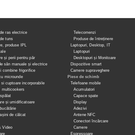
de ras electrice
Telecomenzi
de tuns
Produse de întreținere
re, produse IPL
Laptopuri, Desktop, IT
iale
Laptopuri
e și perii pentru păr
Desktopuri și Monitoare
 sân manuale și electrice
Dispozitive smart
si combine frigorifice
Camere supraveghere
cu microunde
Piese de schimb
e si cuptoare incorporabile
Telefoane mobile
i multicookers
Acumulatori
spălat
Capace spate
are și umidificatoare
Display
bucătărie
Adezivi
mașini de călcat
Antene NFC
Conectori încărcare
& Video
Camere
are
Espressoare