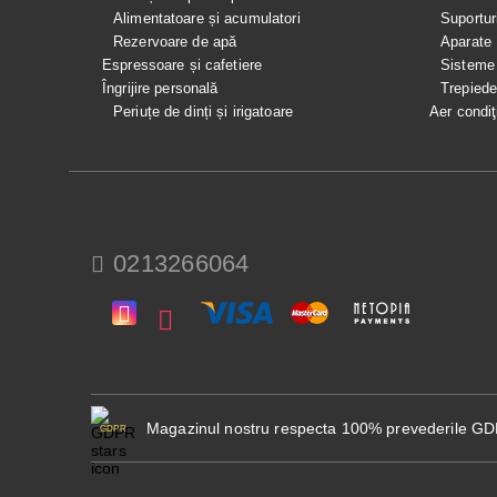
Alimentatoare și acumulatori
Suportur
Rezervoare de apă
Aparate
Espressoare și cafetiere
Sisteme
Îngrijire personală
Trepied
Periuțe de dinți și irigatoare
Aer condiţ
0213266064
Magazinul nostru respecta 100% prevederile G
GDPR