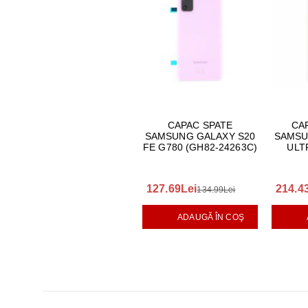
CAPAC SPATE
CA
SAMSUNG GALAXY S20
SAMSU
FE G780 (GH82-24263C)
ULT
127.69Lei
214.4
134.99Lei
ADAUGĂ ÎN COŞ