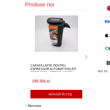
Produse noi
CARAFA LAPTE PENTRU
ALIMENTATOR
ESPRESSOR AUTOMAT PHILIPS
LG EAY650686
Vezi tot
SERIE 5500 LATTEGO, NEGRU,
642001000982
195.00Lei
418.00Lei
ADAUGĂ ÎN COŞ
AD
Abonare