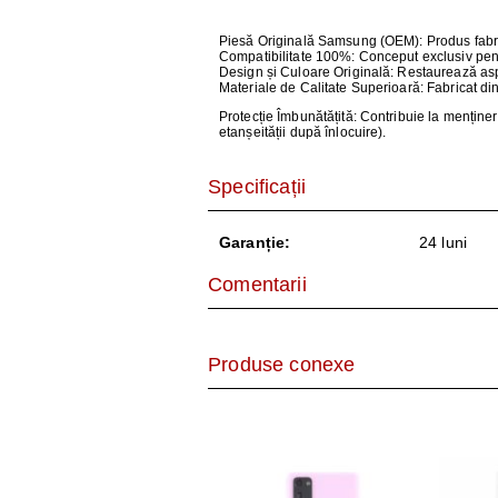
AER CONDI
Piesă Originală Samsung (OEM)
: Produs fabr
LAPTOPURI,
Compatibilitate 100%
: Conceput exclusiv pen
Design și Culoare Originală:
Restaurează aspec
Materiale de Calitate Superioară:
Fabricat din
DISPOZITIV
Protecție Îmbunătățită:
Contribuie la menținere
etanșeității după înlocuire).
CAMERE SU
Specificații
Garanție:
24 luni
Comentarii
Produse conexe