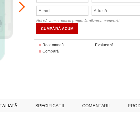
audio
FOANE
CU MICROUNDE
are
Noi vă vom contacta pentru finalizarea comenzii.
are
E SI CUPTOARE INCORPORABILE
 ILUMINAT
 module
I MULTICOOKERS
EO
Recomandă
Evaluează
Compară
SPĂLAT
 SUPRAVEGHERE ȘI SECURITATE
ESPRESOARE
ARE ȘI UMIDIFICATOARE
I INTREȚINERE
BUCĂTĂRIE
AȘINI DE CĂLCAT
TALIATĂ
SPECIFICAȚII
COMENTARII
PROD
E
 VIDEO