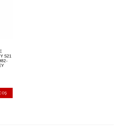
E
Y S21
H82-
EY
 COŞ