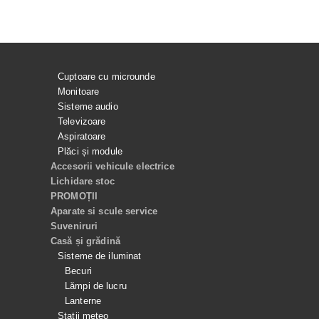
Cuptoare cu microunde
Monitoare
Sisteme audio
Televizoare
Aspiratoare
Plăci și module
Accesorii vehicule electrice
Lichidare stoc
PROMOȚII
Aparate si scule service
Suveniruri
Casă și grădină
Sisteme de iluminat
Becuri
Lămpi de lucru
Lanterne
Stații meteo