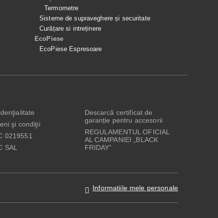
Termometre
Sisteme de supraveghere și securitate
Curățare si intreținere
EcoPiese
EcoPiese Espresoare
denţialitate
Descarcă certificat de
garanție pentru accesorii
ni şi condiţii
REGULAMENTUL OFICIAL
C 0219551
AL CAMPANIEI „BLACK
C SAL
FRIDAY”
Informatiile mele personale