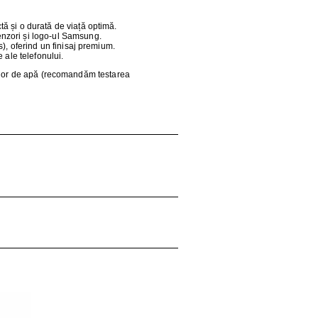
tă și o durată de viață optimă.
enzori și logo-ul Samsung.
), oferind un finisaj premium.
 ale telefonului.
ropilor de apă (recomandăm testarea