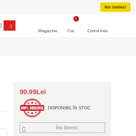
0213266064
RON
Am inteles!
0
Magazine
Cos
Contul meu
90.99Lei
DISPONIBIL ÎN STOC
Îmi doresc