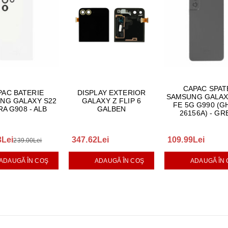
CAPAC SPAT
PAC BATERIE
DISPLAY EXTERIOR
SAMSUNG GALAX
NG GALAXY S22
GALAXY Z FLIP 6
FE 5G G990 (G
RA G908 - ALB
GALBEN
26156A) - GR
3Lei
347.62Lei
109.99Lei
239.00Lei
ADAUGĂ ÎN COŞ
ADAUGĂ ÎN COŞ
ADAUGĂ ÎN