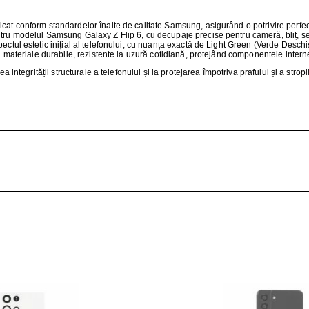
ŢIONAT
icat conform standardelor înalte de calitate Samsung, asigurând o potrivire perfec
 DESKTOP, IT
tru modelul Samsung Galaxy Z Flip 6, cu decupaje precise pentru cameră, bliț, s
tul estetic inițial al telefonului, cu nuanța exactă de Light Green (Verde Deschis
 materiale durabile, rezistente la uzură cotidiană, protejând componentele interne
E SMART
a integrității structurale a telefonului și la protejarea împotriva prafului și a st
PRAVEGHERE