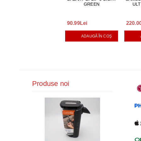
GREEN
ULT
90.99Lei
220.0
ADAUGĂ ÎN COŞ
Produse noi