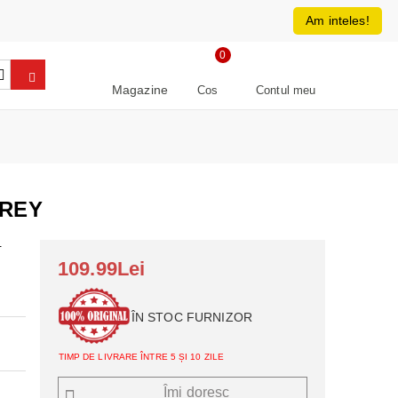
0213266064
RON
Am inteles!
0
Magazine
Cos
Contul meu
GREY
-
109.99Lei
ÎN STOC FURNIZOR
TIMP DE LIVRARE ÎNTRE 5 ȘI 10 ZILE
Îmi doresc