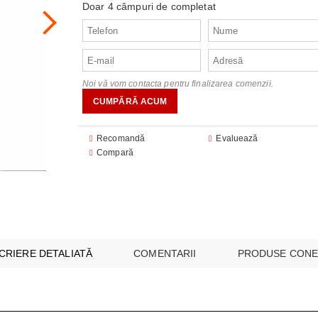
Doar 4 câmpuri de completat
audio
FOANE
CU MICROUNDE
are
are
E SI CUPTOARE INCORPORABILE
 ILUMINAT
 module
Noi vă vom contacta pentru finalizarea comenzii.
I MULTICOOKERS
EO
SPĂLAT
 SUPRAVEGHERE ȘI SECURITATE
ESPRESOARE
Recomandă
Evaluează
Compară
ARE ȘI UMIDIFICATOARE
I INTREȚINERE
BUCĂTĂRIE
AȘINI DE CĂLCAT
E
CRIERE DETALIATĂ
COMENTARII
PRODUSE CONE
 VIDEO