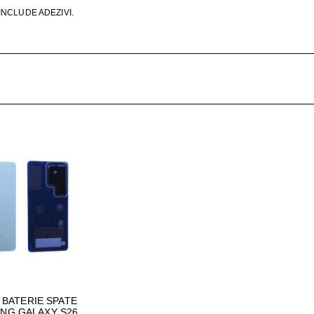
ŢIONAT
NCLUDE ADEZIVI.
 DESKTOP, IT
E SMART
PRAVEGHERE
 BATERIE SPATE
NG GALAXY S26