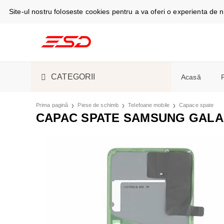
Site-ul nostru foloseste cookies pentru a va oferi o experienta de
CATEGORII
Acasă
TELEFOANE ȘI TABLETE
CABLURI DE
Prima pagină
Piese de schimb
Telefoane mobile
Capace spate
Telefoan
CAPAC SPATE SAMSUNG GALAXY
Espress
SMARTWATCH ȘI GADGET
S-PEN
SMARTWAT
Masini d
ACCESORII ELECTRONICE
ÎNCĂRCĂTO
CĂȘTI
ASPIRATOA
Camere f
ȘI ELECTROCASNICE
Aer cond
PIESE DE SCHIMB
HUSE, CAPA
ESPRESSOAR
Frigider
frigorific
LICHIDARE STOC
ACUMULATOR
ÎNGRIJIRE 
Stații și
Cuptoare
SUVENIRURI
ÎNCĂRCARE
FRIGIDERE 
Monitoa