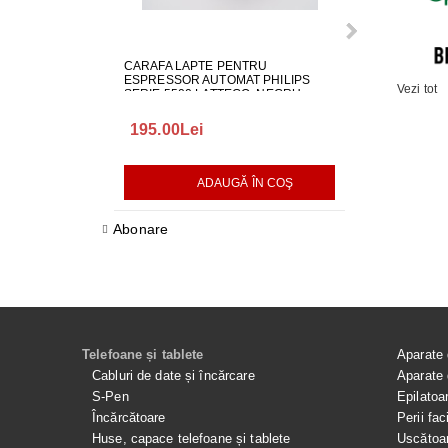
CARAFA LAPTE PENTRU
ALIMENTATOR
ESPRESSOR AUTOMAT PHILIPS
LG EAY650686
Vezi tot
SERIE 5500 LATTEGO, NEGRU,
642001000982
195.00Lei
418.00Lei
ADAUGĂ ÎN COŞ
AD
Abonare
Telefoane și tablete
Aparate 
Cabluri de date și încărcare
Aparate 
S-Pen
Epilatoa
Încărcătoare
Perii fac
Huse, capace telefoane și tablete
Uscătoar