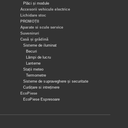
Plăci și module
Accesorii vehicule electrice
Lichidare stoc
PROMOȚII
Aparate si scule service
Suveniruri
Casă și grădină
Sisteme de iluminat
Becuri
Lămpi de lucru
Lanterne
Stații meteo
Termometre
Sisteme de supraveghere și securitate
Curățare si intreținere
EcoPiese
EcoPiese Espresoare