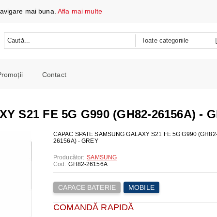
 navigare mai buna.
Afla mai multe
Promoții
Contact
 DATE ȘI ÎNCĂRCARE
e mobile
 S21 FE 5G G990 (GH82-26156A) - 
oare
CH
e spalat si Uscatoare
CAPAC SPATE SAMSUNG GALAXY S21 FE 5G G990 (GH82
26156A) - GREY
ARE
RE
oto și video
Producător:
SAMSUNG
iționat
Cod:
GH82-26156A
CE TELEFOANE ȘI TABLETE
E ȘI CAFETIERE
e și combine
e
CAPACE BATERIE
MOBILE
I PORTABILI
PERSONALĂ
 mașini de călcat
 cu microunde
COMANDĂ RAPIDĂ
 WIRELESS
SI COMBINE FRIGORIFICE
re