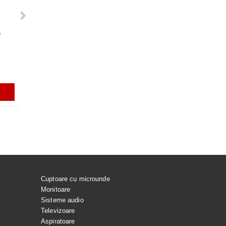
G
VACUARE PENTRU
Rezerve varf S-PEN pentru Galaxy
GARNITURA HUBLOU MASINA DE
ACUMULATOR EB-BS918A
 SPALAT LG
Tab S7, S7+, S7FE, S9, S9+, S9
SPALAT LG
PENTRU SAMSUNG GALAX
ULTRA, S9 FE, S9 FE+, S23 ULTRA,
ULTRA
S24 ULTRA, GALAXY TAB S10
ULTRA
i
56.99Lei
165.00Lei
129.99Lei
ADAUGĂ ÎN COŞ
ADAUGĂ ÎN COŞ
ADAUGĂ ÎN COŞ
ADAUGĂ ÎN C
Cuptoare cu microunde
Monitoare
Sisteme audio
Televizoare
Aspiratoare