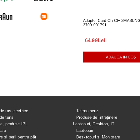
 PENTRU MONITOR
CABLU ONE CONNECT PENTRU
Adaptor Card CI / CI+ SAMSUN
FURTUN E
04
TELEVIZOR SAMSUNG
3709-001791
MASINA DE
289.00Lei
64.99Lei
75.00Le
AUGĂ ÎN COŞ
ADAUGĂ ÎN COŞ
ADAUGĂ ÎN COŞ
de ras electrice
Telecomenzi
de tuns
Produse de întreținere
re, produse IPL
Laptopuri, Desktop, IT
iale
Laptopuri
e și perii pentru păr
Desktopuri și Monitoare