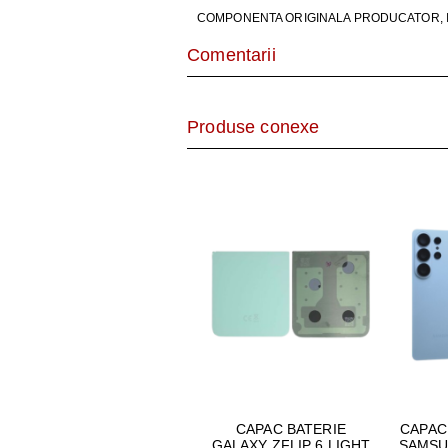
AER CONDI
COMPONENTA ORIGINALA PRODUCATOR, I
LAPTOPURI,
Comentarii
DISPOZITIV
Produse conexe
CAMERE SU
CAPAC BATERIE
CAPAC
GALAXY ZFLIP 6 LIGHT
SAMSU