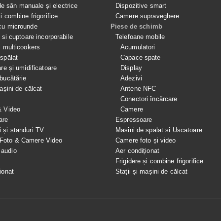
 sân manuale și electrice
Dispozitive smart
si combine frigorifice
Camere supraveghere
cu microunde
Piese de schimb
e si cuptoare incorporabile
Telefoane mobile
i multicookers
Acumulatori
spălat
Capace spate
are și umidificatoare
Display
bucătărie
Adezivi
mașini de călcat
Antene NFC
Conectori încărcare
& Video
Camere
are
Espressoare
i și standuri TV
Masini de spalat si Uscatoare
 Foto & Camere Video
Camere foto și video
 audio
Aer condiționat
e
Frigidere și combine frigorifice
ionat
Stații și mașini de călcat