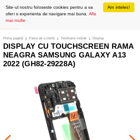
Site-ul nostru foloseste cookies pentru a va
Am inteles!
oferi o experienta de navigare mai buna.
Afla
mai multe
Prima pagină
Piese de schimb
Telefoane mobile
Display
DISPLAY CU TOUCHSCREEN RAMA
NEAGRA SAMSUNG GALAXY A13
2022 (GH82-29228A)