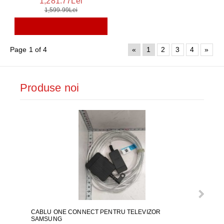
1,281.77Lei
1,599.99Lei
Page 1 of 4
«
1
2
3
4
»
Produse noi
CABLU ONE CONNECT PENTRU TELEVIZOR
FURT
SAMSUNG