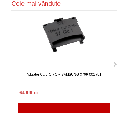
Cele mai vândute
Adaptor Card CI / CI+ SAMSUNG 3709-001791
Rezerv
S9+, 
GALAX
64.99Lei
56.