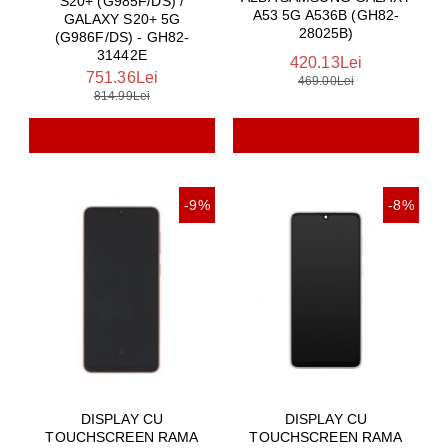
S20+ (G985F/DS) /
A53 5G A536B (GH82-
GALAXY S20+ 5G
28025B)
(G986F/DS) - GH82-
31442E
420.13Lei
751.36Lei
469.00Lei
814.99Lei
-9%
-8%
DISPLAY CU
DISPLAY CU
TOUCHSCREEN RAMA
TOUCHSCREEN RAMA