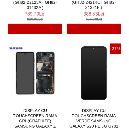
(GH82-22123A - GH82-
(GH82-24214E - GH82-
31432A )
31321E )
789.79Lei
388.53Lei
820.00Lei
454.00Lei
-37%
DISPLAY CU
DISPLAY CU
TOUCHSCREEN RAMA
TOUCHSCREEN RAMA
GRI (GRAPHITE)
VERDE SAMSUNG
SAMSUNG GALAXY Z
GALAXY S20 FE 5G G781