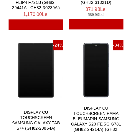
FLIP4 F721B (GH82-
(GH82-31321D)
29441A - GH82-30239A )
371.98Lei
1,170.00Lei
589.99Lei
-24%
-34%
DISPLAY CU
DISPLAY CU
TOUCHSCREEN RAMA
TOUCHSCREEN
BLEUMARIN SAMSUNG
SAMSUNG GALAXY TAB
GALAXY S20 FE 5G G781
S7+ (GH82-23864A)
(GH82-24214A) (GH82-