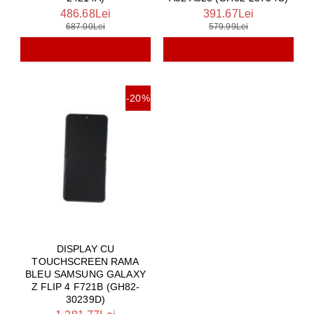
486.68Lei
391.67Lei
687.00Lei
579.99Lei
-20%
DISPLAY CU
TOUCHSCREEN RAMA
BLEU SAMSUNG GALAXY
Z FLIP 4 F721B (GH82-
30239D)