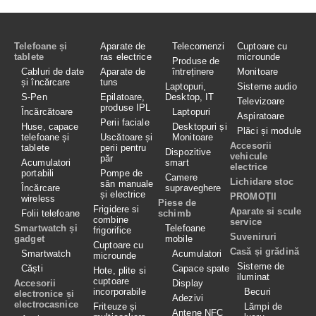
Telefoane și
Aparate de
Telecomenzi
Cuptoare cu
tablete
ras electrice
microunde
Produse de
Cabluri de date
Aparate de
întreținere
Monitoare
și încărcare
tuns
Laptopuri,
Sisteme audio
S-Pen
Epilatoare,
Desktop, IT
Televizoare
produse IPL
Încărcătoare
Laptopuri
Aspiratoare
Perii faciale
Huse, capace
Desktopuri și
Plăci și module
telefoane și
Uscătoare și
Monitoare
Accesorii
tablete
perii pentru
Dispozitive
vehicule
păr
Acumulatori
smart
electrice
portabili
Pompe de
Camere
Lichidare stoc
sân manuale
Încărcare
supraveghere
și electrice
PROMOȚII
wireless
Piese de
Frigidere si
Aparate si scule
Folii telefoane
schimb
combine
service
Smartwatch și
Telefoane
frigorifice
Suveniruri
gadget
mobile
Cuptoare cu
Casă și grădină
Smartwatch
Acumulatori
microunde
Sisteme de
Căști
Capace spate
Hote, plite si
iluminat
cuptoare
Accesorii
Display
incorporabile
Becuri
electronice și
Adezivi
electrocasnice
Friteuze și
Lămpi de
Antene NFC