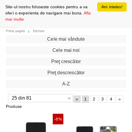
Site-ul nostru foloseste cookies pentru a va
Am inteles!
oferi o experienta de navigare mai buna.
Afla
mai multe
Prima pagină
Etichete
Cele mai vândute
Cele mai noi
Preţ crescător
Preţ descrescător
A-Z
«
1
2
3
4
»
Produse
-8%