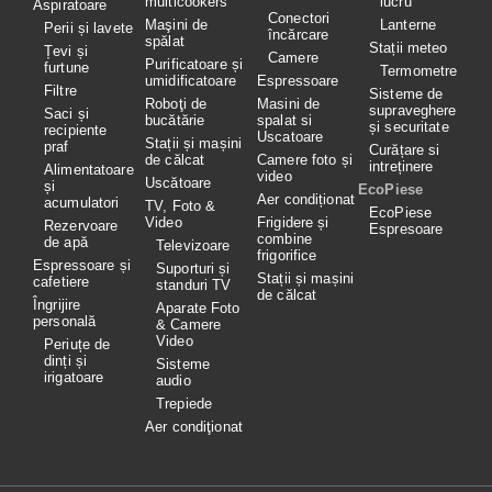
multicookers
lucru
Aspiratoare
Conectori
Maşini de
Lanterne
Perii și lavete
încărcare
spălat
Stații meteo
Țevi și
Camere
Purificatoare și
furtune
Termometre
umidificatoare
Espressoare
Filtre
Sisteme de
Roboţi de
Masini de
supraveghere
Saci și
bucătărie
spalat si
și securitate
recipiente
Uscatoare
Stații și mașini
praf
Curățare si
de călcat
Camere foto și
intreținere
Alimentatoare
video
Uscătoare
și
EcoPiese
Aer condiționat
acumulatori
TV, Foto &
EcoPiese
Video
Frigidere și
Rezervoare
Espresoare
combine
de apă
Televizoare
frigorifice
Espressoare și
Suporturi și
Stații și mașini
cafetiere
standuri TV
de călcat
Îngrijire
Aparate Foto
personală
& Camere
Video
Periuțe de
dinți și
Sisteme
irigatoare
audio
Trepiede
Aer condiţionat