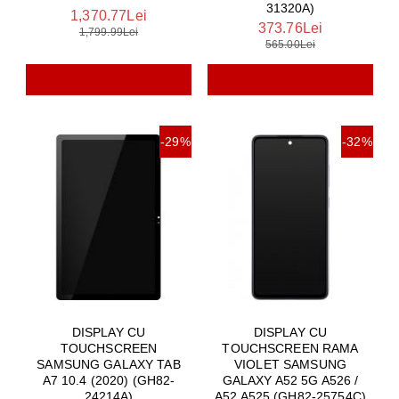
31320A)
1,370.77Lei
373.76Lei
1,799.99Lei
565.00Lei
-29%
-32%
DISPLAY CU
DISPLAY CU
TOUCHSCREEN
TOUCHSCREEN RAMA
SAMSUNG GALAXY TAB
VIOLET SAMSUNG
A7 10.4 (2020) (GH82-
GALAXY A52 5G A526 /
24214A)
A52 A525 (GH82-25754C)