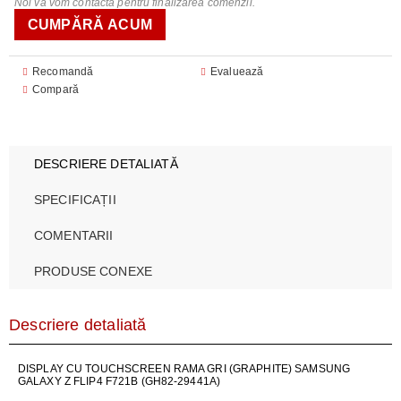
Noi vă vom contacta pentru finalizarea comenzii.
Recomandă
Evaluează
Compară
DESCRIERE DETALIATĂ
SPECIFICAȚII
COMENTARII
PRODUSE CONEXE
Descriere detaliată
DISPLAY CU TOUCHSCREEN RAMA GRI (GRAPHITE) SAMSUNG
GALAXY Z FLIP4 F721B (GH82-29441A)