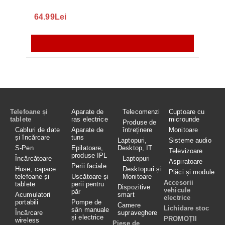
64.99Lei
56.
Telefoane și
Aparate de
Telecomenzi
Cuptoare cu
tablete
ras electrice
microunde
Produse de
Cabluri de date
Aparate de
întreținere
Monitoare
și încărcare
tuns
Laptopuri,
Sisteme audio
S-Pen
Epilatoare,
Desktop, IT
Televizoare
produse IPL
Încărcătoare
Laptopuri
Aspiratoare
Perii faciale
Huse, capace
Desktopuri și
Plăci și module
telefoane și
Uscătoare și
Monitoare
Accesorii
tablete
perii pentru
Dispozitive
vehicule
păr
Acumulatori
smart
electrice
portabili
Pompe de
Camere
Lichidare stoc
sân manuale
Încărcare
supraveghere
și electrice
PROMOȚII
wireless
Piese de