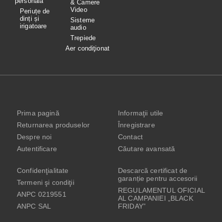
personală
& Camere
Video
Periuțe de
dinți și
Sisteme
irigatoare
audio
Trepiede
Aer condiţionat
Prima pagină
Informaţii utile
Returnarea produselor
Înregistrare
Despre noi
Contact
Autentificare
Căutare avansată
Confidenţialitate
Descarcă certificat de
garanție pentru accesorii
Termeni şi condiţii
REGULAMENTUL OFICIAL
ANPC 0219551
AL CAMPANIEI „BLACK
ANPC SAL
FRIDAY”