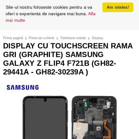
Site-ul nostru foloseste cookies pentru a va
Am inteles!
oferi o experienta de navigare mai buna.
Afla
mai multe
Prima pagină
Piese de schimb
Telefoane mobile
Display
DISPLAY CU TOUCHSCREEN RAMA
GRI (GRAPHITE) SAMSUNG
GALAXY Z FLIP4 F721B (GH82-
29441A - GH82-30239A )