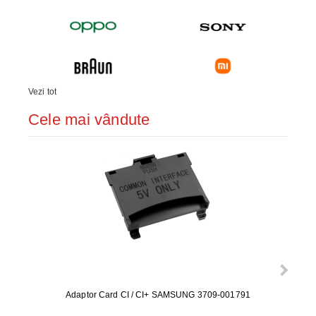
Vezi tot
Cele mai vândute
Adaptor Card CI / CI+ SAMSUNG 3709-001791
Rezerv
S9+, 
GALAX