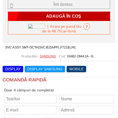
Îmi doresc
?
Avans pe gustul tău
de la
48.75Lei
/lună
SVC ASSY SMT-OCTA(SVC/E/ZA/PF),F721B,(H);
Producător:
SAMSUNG
Cod:
GH82-29441A - GH82-30239A
DISPLAY
DISPLAY SAMSUNG
MOBILE
COMANDĂ RAPIDĂ
Doar 4 câmpuri de completat