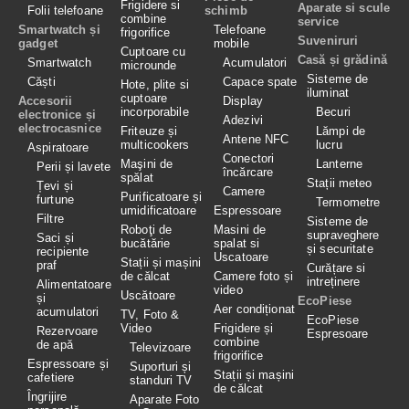
Frigidere si
Aparate si scule
Folii telefoane
schimb
combine
service
Smartwatch și
Telefoane
frigorifice
Suveniruri
gadget
mobile
Cuptoare cu
Casă și grădină
Smartwatch
Acumulatori
microunde
Sisteme de
Căști
Capace spate
Hote, plite si
iluminat
cuptoare
Accesorii
Display
incorporabile
Becuri
electronice și
Adezivi
electrocasnice
Friteuze și
Lămpi de
Antene NFC
multicookers
lucru
Aspiratoare
Conectori
Maşini de
Lanterne
Perii și lavete
încărcare
spălat
Stații meteo
Țevi și
Camere
Purificatoare și
furtune
Termometre
umidificatoare
Espressoare
Filtre
Sisteme de
Roboţi de
Masini de
supraveghere
Saci și
bucătărie
spalat si
și securitate
recipiente
Uscatoare
Stații și mașini
praf
Curățare si
de călcat
Camere foto și
intreținere
Alimentatoare
video
Uscătoare
și
EcoPiese
Aer condiționat
acumulatori
TV, Foto &
EcoPiese
Video
Frigidere și
Rezervoare
Espresoare
combine
de apă
Televizoare
frigorifice
Espressoare și
Suporturi și
Stații și mașini
cafetiere
standuri TV
de călcat
Îngrijire
Aparate Foto