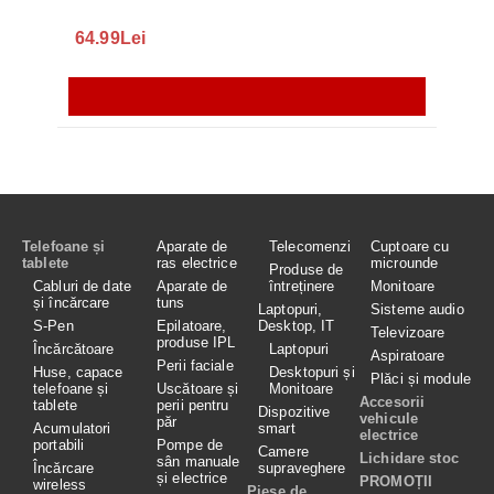
64.99Lei
56.
Telefoane și
Aparate de
Telecomenzi
Cuptoare cu
tablete
ras electrice
microunde
Produse de
Cabluri de date
Aparate de
întreținere
Monitoare
și încărcare
tuns
Laptopuri,
Sisteme audio
S-Pen
Epilatoare,
Desktop, IT
Televizoare
produse IPL
Încărcătoare
Laptopuri
Aspiratoare
Perii faciale
Huse, capace
Desktopuri și
Plăci și module
telefoane și
Uscătoare și
Monitoare
Accesorii
tablete
perii pentru
Dispozitive
vehicule
păr
Acumulatori
smart
electrice
portabili
Pompe de
Camere
Lichidare stoc
sân manuale
Încărcare
supraveghere
și electrice
PROMOȚII
wireless
Piese de