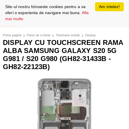
Site-ul nostru foloseste cookies pentru a va
Am inteles!
oferi o experienta de navigare mai buna.
Afla
mai multe
Prima pagină
Piese de schimb
Telefoane mobile
Display
DISPLAY CU TOUCHSCREEN RAMA
ALBA SAMSUNG GALAXY S20 5G
G981 / S20 G980 (GH82-31433B -
GH82-22123B)