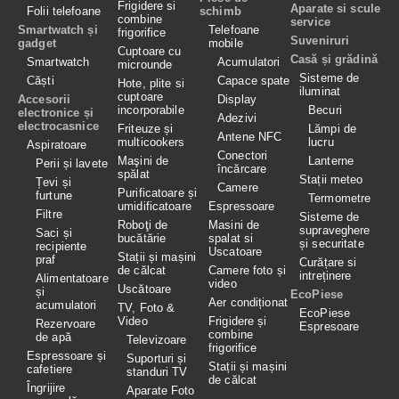
Frigidere si
Aparate si scule
Folii telefoane
schimb
combine
service
Smartwatch și
Telefoane
frigorifice
Suveniruri
gadget
mobile
Cuptoare cu
Casă și grădină
Smartwatch
Acumulatori
microunde
Sisteme de
Căști
Capace spate
Hote, plite si
iluminat
cuptoare
Accesorii
Display
incorporabile
Becuri
electronice și
Adezivi
electrocasnice
Friteuze și
Lămpi de
Antene NFC
multicookers
lucru
Aspiratoare
Conectori
Maşini de
Lanterne
Perii și lavete
încărcare
spălat
Stații meteo
Țevi și
Camere
Purificatoare și
furtune
Termometre
umidificatoare
Espressoare
Filtre
Sisteme de
Roboţi de
Masini de
supraveghere
Saci și
bucătărie
spalat si
și securitate
recipiente
Uscatoare
Stații și mașini
praf
Curățare si
de călcat
Camere foto și
intreținere
Alimentatoare
video
Uscătoare
și
EcoPiese
Aer condiționat
acumulatori
TV, Foto &
EcoPiese
Video
Frigidere și
Rezervoare
Espresoare
combine
de apă
Televizoare
frigorifice
Espressoare și
Suporturi și
Stații și mașini
cafetiere
standuri TV
de călcat
Îngrijire
Aparate Foto