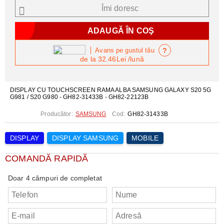
Îmi doresc
?
Avans pe gustul tău
de la
32.46Lei
/lună
DISPLAY CU TOUCHSCREEN RAMA ALBA SAMSUNG GALAXY S20 5G
G981 / S20 G980 - GH82-31433B - GH82-22123B
Producător:
SAMSUNG
Cod:
GH82-31433B
DISPLAY
DISPLAY SAMSUNG
MOBILE
COMANDĂ RAPIDĂ
Doar 4 câmpuri de completat