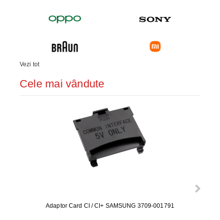
Vezi tot
Cele mai vândute
Adaptor Card CI / CI+ SAMSUNG 3709-001791
Rezerv
S9+, 
GALAX