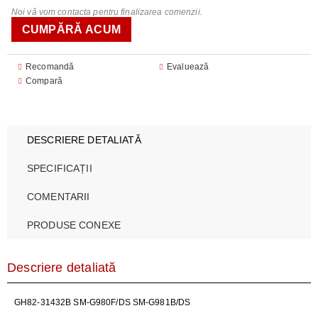
Noi vă vom contacta pentru finalizarea comenzii.
Recomandă
Evaluează
Compară
DESCRIERE DETALIATĂ
SPECIFICAȚII
COMENTARII
PRODUSE CONEXE
Descriere detaliată
GH82-31432B SM-G980F/DS SM-G981B/DS