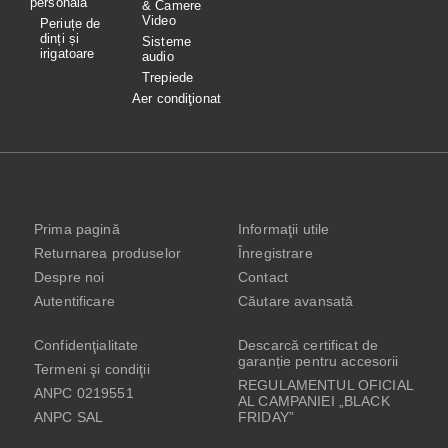
personală
& Camere
Video
Periuțe de
dinți și
Sisteme
irigatoare
audio
Trepiede
Aer condiţionat
Prima pagină
Informaţii utile
Returnarea produselor
Înregistrare
Despre noi
Contact
Autentificare
Căutare avansată
Confidenţialitate
Descarcă certificat de
garanție pentru accesorii
Termeni şi condiţii
REGULAMENTUL OFICIAL
ANPC 0219551
AL CAMPANIEI „BLACK
ANPC SAL
FRIDAY”