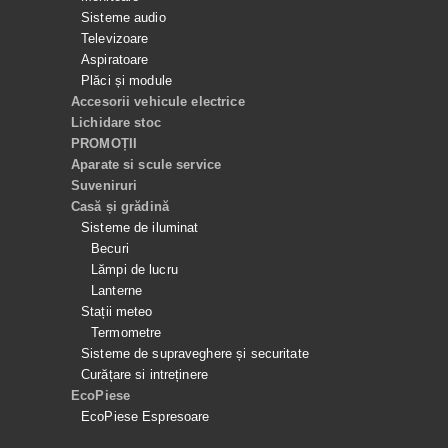
Sisteme audio
Televizoare
Aspiratoare
Plăci și module
Accesorii vehicule electrice
Lichidare stoc
PROMOȚII
Aparate si scule service
Suveniruri
Casă și grădină
Sisteme de iluminat
Becuri
Lămpi de lucru
Lanterne
Stații meteo
Termometre
Sisteme de supraveghere și securitate
Curățare si intreținere
EcoPiese
EcoPiese Espresoare