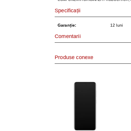
AER CONDI
Specificații
LAPTOPURI,
Garanție:
12 luni
DISPOZITIV
Comentarii
CAMERE SU
Produse conexe