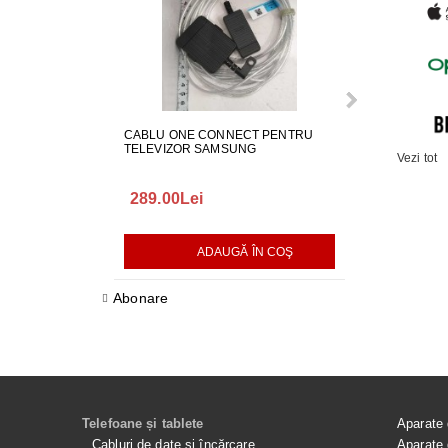
CABLU ONE CONNECT PENTRU
FURTUN EVAC
TELEVIZOR SAMSUNG
MASINA DE SP
Vezi tot
289.00Lei
75.00Lei
ADAUGĂ ÎN COŞ
AD
Abonare
Telefoane și tablete
Aparate 
Cabluri de date și încărcare
Aparate 