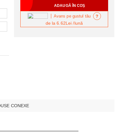
?
Avans pe gustul tău
de la
6.62Lei
/lună
USE CONEXE