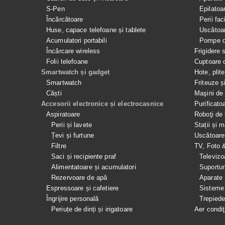
S-Pen
Epilatoa
Încărcătoare
Perii fac
Huse, capace telefoane și tablete
Uscătoar
Acumulatori portabili
Pompe de
Încărcare wireless
Frigidere 
Folii telefoane
Cuptoare 
Smartwatch și gadget
Hote, plit
Smartwatch
Friteuze ș
Căști
Maşini de 
Accesorii electronice și electrocasnice
Purificato
Aspiratoare
Roboţi de 
Perii și lavete
Stații și 
Țevi și furtune
Uscătoare
Filtre
TV, Foto 
Saci și recipiente praf
Televizo
Alimentatoare și acumulatori
Suportur
Rezervoare de apă
Aparate
Espressoare și cafetiere
Sisteme
Îngrijire personală
Trepied
Periuțe de dinți și irigatoare
Aer condiţ