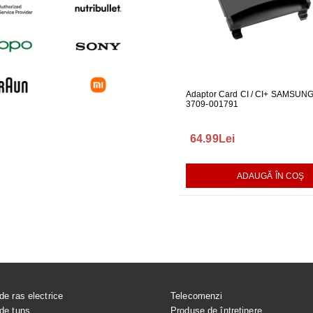
UARE PENTRU
GARNITURA HUBLOU MASINA DE
Adaptor Card CI / CI+ SAMSUN
GARNITUR
ALAT LG
SPALAT LG
3709-001791
SPALAT L
165.00Lei
64.99Lei
140.00L
AUGĂ ÎN COŞ
ADAUGĂ ÎN COŞ
ADAUGĂ ÎN COŞ
de ras electrice
Telecomenzi
de tuns
Produse de întreținere