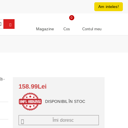
0213266064
RON
Am inteles!
0
Magazine
Cos
Contul meu
) -
158.99Lei
DISPONIBIL ÎN STOC
Îmi doresc