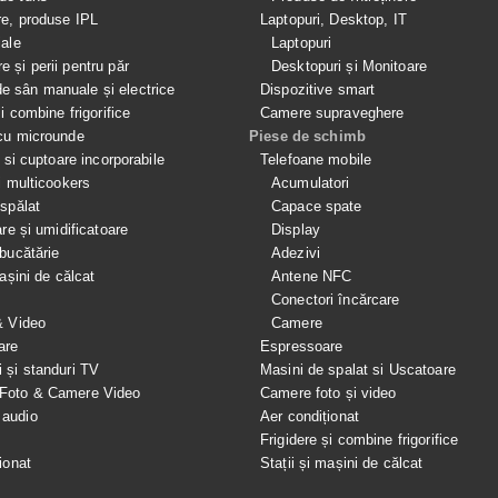
re, produse IPL
Laptopuri, Desktop, IT
iale
Laptopuri
e și perii pentru păr
Desktopuri și Monitoare
 sân manuale și electrice
Dispozitive smart
si combine frigorifice
Camere supraveghere
cu microunde
Piese de schimb
e si cuptoare incorporabile
Telefoane mobile
i multicookers
Acumulatori
spălat
Capace spate
are și umidificatoare
Display
bucătărie
Adezivi
mașini de călcat
Antene NFC
Conectori încărcare
& Video
Camere
are
Espressoare
i și standuri TV
Masini de spalat si Uscatoare
 Foto & Camere Video
Camere foto și video
 audio
Aer condiționat
e
Frigidere și combine frigorifice
ionat
Stații și mașini de călcat