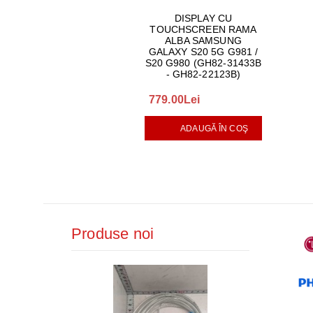
DISPLAY CU
TOUCHSCREEN RAMA
ALBA SAMSUNG
GALAXY S20 5G G981 /
S20 G980 (GH82-31433B
- GH82-22123B)
779.00Lei
ADAUGĂ ÎN COŞ
Produse noi