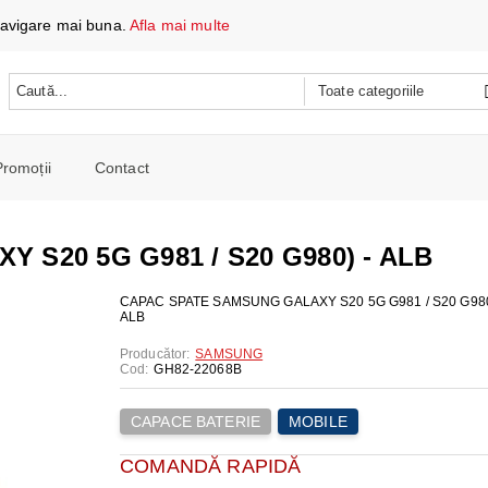
 navigare mai buna.
Afla mai multe
Promoții
Contact
 DATE ȘI ÎNCĂRCARE
e mobile
S20 5G G981 / S20 G980) - ALB
oare
CH
e spalat si Uscatoare
CAPAC SPATE SAMSUNG GALAXY S20 5G G981 / S20 G980
ALB
ARE
RE
oto și video
Producător:
SAMSUNG
iționat
Cod:
GH82-22068B
CE TELEFOANE ȘI TABLETE
E ȘI CAFETIERE
e și combine
e
CAPACE BATERIE
MOBILE
I PORTABILI
PERSONALĂ
 mașini de călcat
 cu microunde
COMANDĂ RAPIDĂ
 WIRELESS
SI COMBINE FRIGORIFICE
re