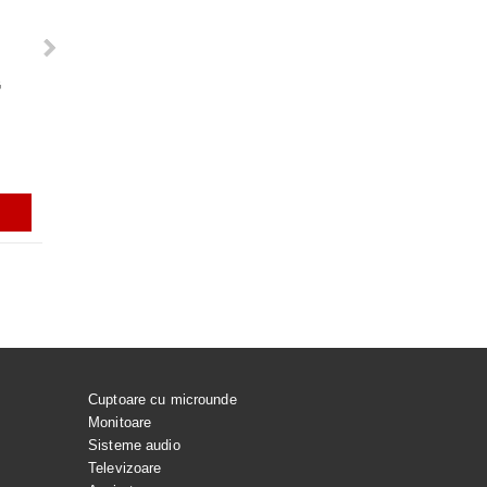
G
Rezerve varf S-PEN pentru Galaxy
ACUMULATOR EB-BS918A
Tab S7, S7+, S7FE, S9, S9+, S9
PENTRU SAMSUNG GALAX
ULTRA, S9 FE, S9 FE+, S23 ULTRA,
ULTRA
S24 ULTRA, GALAXY TAB S10
ULTRA
56.99Lei
129.99Lei
ADAUGĂ ÎN COŞ
ADAUGĂ ÎN C
Cuptoare cu microunde
Monitoare
Sisteme audio
Televizoare