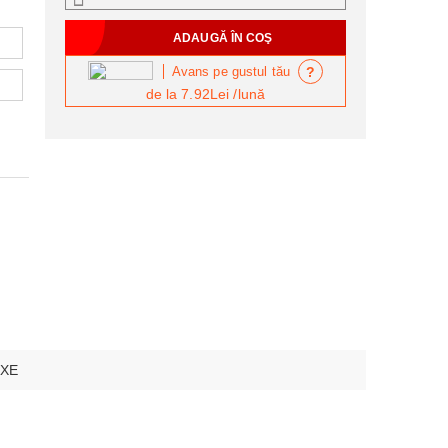
?
Avans pe gustul tău
de la
7.92Lei
/lună
XE