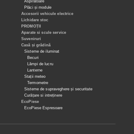
Aspiratoare
Plăci și module
Accesorii vehicule electrice
Lichidare stoc
PROMOȚII
Aparate si scule service
Suveniruri
Casă și grădină
Sisteme de iluminat
Becuri
Lămpi de lucru
Lanterne
Stații meteo
Termometre
Sisteme de supraveghere și securitate
Curățare si intreținere
EcoPiese
EcoPiese Espresoare