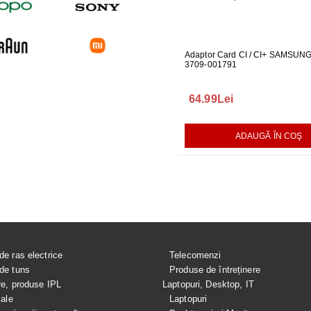
UBLOU MASINA DE
DUZA PICURATOR CP0446/01
Adaptor Card CI / CI+ SAMSUN
PENTRU PHILIPS HR1922
3709-001791
199.99Lei
64.99Lei
AUGĂ ÎN COŞ
ADAUGĂ ÎN COŞ
ADAUGĂ ÎN COŞ
de ras electrice
Telecomenzi
de tuns
Produse de întreținere
re, produse IPL
Laptopuri, Desktop, IT
iale
Laptopuri