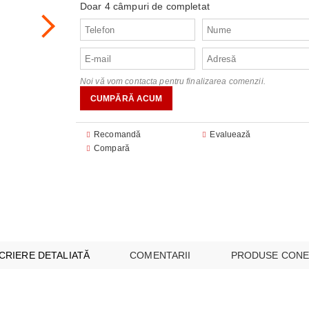
Doar 4 câmpuri de completat
audio
FOANE
CU MICROUNDE
are
are
E SI CUPTOARE INCORPORABILE
 ILUMINAT
 module
Noi vă vom contacta pentru finalizarea comenzii.
I MULTICOOKERS
EO
SPĂLAT
 SUPRAVEGHERE ȘI SECURITATE
ESPRESOARE
Recomandă
Evaluează
Compară
ARE ȘI UMIDIFICATOARE
I INTREȚINERE
BUCĂTĂRIE
AȘINI DE CĂLCAT
E
CRIERE DETALIATĂ
COMENTARII
PRODUSE CONE
 VIDEO