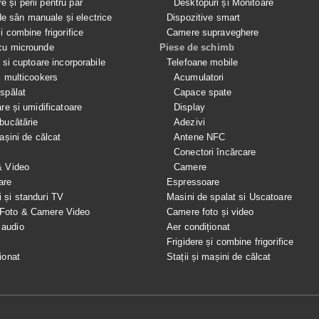
e și perii pentru păr
Desktopuri și Monitoare
 sân manuale și electrice
Dispozitive smart
si combine frigorifice
Camere supraveghere
cu microunde
Piese de schimb
e si cuptoare incorporabile
Telefoane mobile
i multicookers
Acumulatori
spălat
Capace spate
are și umidificatoare
Display
bucătărie
Adezivi
mașini de călcat
Antene NFC
Conectori încărcare
& Video
Camere
are
Espressoare
i și standuri TV
Masini de spalat si Uscatoare
 Foto & Camere Video
Camere foto și video
 audio
Aer condiționat
e
Frigidere și combine frigorifice
ionat
Stații și mașini de călcat