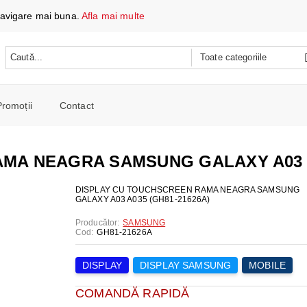
 navigare mai buna.
Afla mai multe
Promoții
Contact
 DATE ȘI ÎNCĂRCARE
e mobile
MA NEAGRA SAMSUNG GALAXY A03 A0
oare
CH
e spalat si Uscatoare
DISPLAY CU TOUCHSCREEN RAMA NEAGRA SAMSUNG
GALAXY A03 A035 (GH81-21626A)
ARE
RE
oto și video
Producător:
SAMSUNG
iționat
Cod:
GH81-21626A
CE TELEFOANE ȘI TABLETE
E ȘI CAFETIERE
e și combine
e
DISPLAY
DISPLAY SAMSUNG
MOBILE
I PORTABILI
PERSONALĂ
 mașini de călcat
 cu microunde
COMANDĂ RAPIDĂ
 WIRELESS
SI COMBINE FRIGORIFICE
re