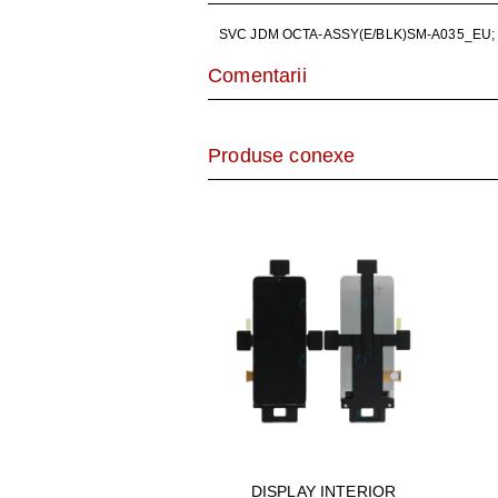
AER CONDI
SVC JDM OCTA-ASSY(E/BLK)SM-A035_EU;
LAPTOPURI,
Comentarii
DISPOZITIV
Produse conexe
CAMERE SU
DISPLAY INTERIOR