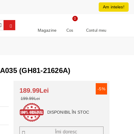
0213266064
RON
Am inteles!
0
Magazine
Cos
Contul meu
35 (GH81-21626A)
-5%
189.99Lei
199.99Lei
DISPONIBIL ÎN STOC
Îmi doresc