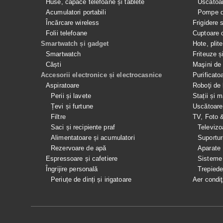
Huse, capace telefoane și tablete
Uscătoar
Acumulatori portabili
Pompe de
Încărcare wireless
Frigidere 
Folii telefoane
Cuptoare 
Smartwatch și gadget
Hote, plit
Smartwatch
Friteuze ș
Căști
Maşini de 
Accesorii electronice și electrocasnice
Purificato
Aspiratoare
Roboţi de 
Perii și lavete
Stații și 
Țevi și furtune
Uscătoare
Filtre
TV, Foto 
Saci și recipiente praf
Televizo
Alimentatoare și acumulatori
Suportur
Rezervoare de apă
Aparate
Espressoare și cafetiere
Sisteme
Îngrijire personală
Trepied
Periuțe de dinți și irigatoare
Aer condiţ