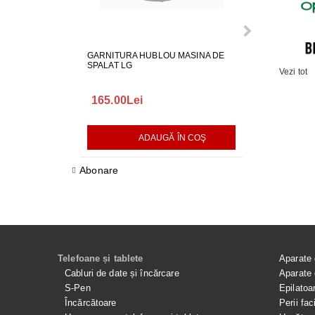
GARNITURA HUBLOU MASINA DE
GARNITURA H
SPALAT LG
SPALAT LG
Vezi tot
165.00Lei
140.00Lei
ADAUGĂ ÎN COŞ
AD
Abonare
Telefoane și tablete
Aparate 
Cabluri de date și încărcare
Aparate 
S-Pen
Epilatoa
Încărcătoare
Perii fac