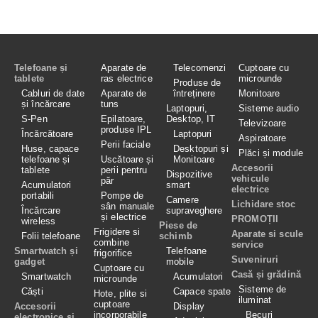
Telefoane și
Aparate de
Telecomenzi
Cuptoare cu
tablete
ras electrice
microunde
Produse de
Cabluri de date
Aparate de
întreținere
Monitoare
și încărcare
tuns
Laptopuri,
Sisteme audio
S-Pen
Epilatoare,
Desktop, IT
Televizoare
produse IPL
Încărcătoare
Laptopuri
Aspiratoare
Perii faciale
Huse, capace
Desktopuri și
Plăci și module
telefoane și
Uscătoare și
Monitoare
Accesorii
tablete
perii pentru
Dispozitive
vehicule
păr
Acumulatori
smart
electrice
portabili
Pompe de
Camere
Lichidare stoc
sân manuale
Încărcare
supraveghere
și electrice
PROMOȚII
wireless
Piese de
Frigidere si
Aparate si scule
Folii telefoane
schimb
combine
service
Smartwatch și
Telefoane
frigorifice
Suveniruri
gadget
mobile
Cuptoare cu
Casă și grădină
Smartwatch
Acumulatori
microunde
Sisteme de
Căști
Capace spate
Hote, plite si
iluminat
cuptoare
Accesorii
Display
incorporabile
Becuri
electronice și