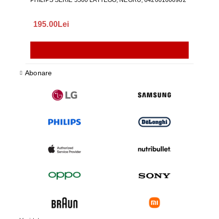
PHILIPS SERIE 5500 LATTEGO, NEGRU, 642001000982
195.00Lei
418
Abonare