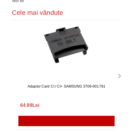
Vezi tot
Cele mai vândute
Adaptor Card CI / CI+ SAMSUNG 3709-001791
Rezerv
S9+, 
GALAX
64.99Lei
56.