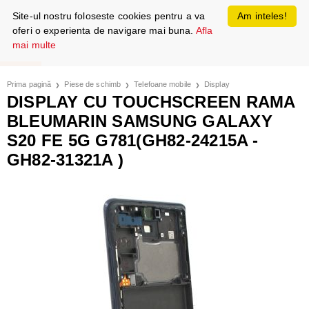
Site-ul nostru foloseste cookies pentru a va
Am inteles!
oferi o experienta de navigare mai buna.
Afla
mai multe
Prima pagină
Piese de schimb
Telefoane mobile
Display
DISPLAY CU TOUCHSCREEN RAMA
BLEUMARIN SAMSUNG GALAXY
S20 FE 5G G781(GH82-24215A -
GH82-31321A )