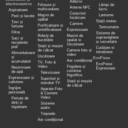
Adezivi
electrocasnice
Friteuze și
Lămpi de
Antene NFC
multicookers
lucru
Aspiratoare
Conectori
Maşini de
Lanterne
Perii și lavete
încărcare
spălat
Stații meteo
Țevi și
Camere
Purificatoare și
furtune
Termometre
umidificatoare
Espressoare
Filtre
Sisteme de
Roboţi de
Masini de
supraveghere
Saci și
bucătărie
spalat si
și securitate
recipiente
Uscatoare
Stații și mașini
praf
Curățare si
de călcat
Camere foto și
intreținere
Alimentatoare
video
Uscătoare
și
EcoPiese
Aer condiționat
acumulatori
TV, Foto &
EcoPiese
Video
Frigidere și
Rezervoare
Espresoare
combine
de apă
Televizoare
frigorifice
Espressoare și
Suporturi și
Stații și mașini
cafetiere
standuri TV
de călcat
Îngrijire
Aparate Foto
personală
& Camere
Video
Periuțe de
dinți și
Sisteme
irigatoare
audio
Trepiede
Aer condiţionat