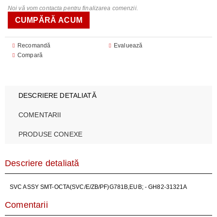
Noi vă vom contacta pentru finalizarea comenzii.
Recomandă
Evaluează
Compară
DESCRIERE DETALIATĂ
COMENTARII
PRODUSE CONEXE
Descriere detaliată
SVC ASSY SMT-OCTA(SVC/E/ZB/PF)G781B,EUB; - GH82-31321A
Comentarii