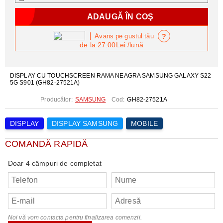
?
Avans pe gustul tău
de la
27.00Lei
/lună
DISPLAY CU TOUCHSCREEN RAMA NEAGRA SAMSUNG GALAXY S22
5G S901 (GH82-27521A)
Producător:
SAMSUNG
Cod:
GH82-27521A
DISPLAY
DISPLAY SAMSUNG
MOBILE
COMANDĂ RAPIDĂ
Doar 4 câmpuri de completat
Noi vă vom contacta pentru finalizarea comenzii.