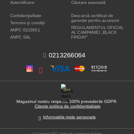
Autentificare
Căutare avansată
Confidenţialitate
Descarcă certificat de
garanție pentru accesorii
Termeni şi condiţii
REGULAMENTUL OFICIAL
ANPC 0219551
AL CAMPANIEI „BLACK
ANPC SAL
FRIDAY”
0213266064
GDPR
Magazinul nostru respecta 100% prevederile GDPR.
Citeste politica de confidentialitate
Informatiile mele personale
© Copyright 2022. Seliton E-commerce Solution