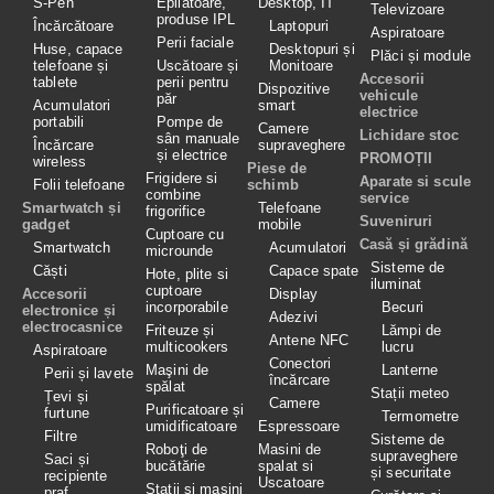
S-Pen
Epilatoare,
Desktop, IT
Televizoare
produse IPL
Încărcătoare
Laptopuri
Aspiratoare
Perii faciale
Huse, capace
Desktopuri și
Plăci și module
telefoane și
Uscătoare și
Monitoare
Accesorii
tablete
perii pentru
Dispozitive
vehicule
păr
Acumulatori
smart
electrice
portabili
Pompe de
Camere
Lichidare stoc
sân manuale
Încărcare
supraveghere
și electrice
PROMOȚII
wireless
Piese de
Frigidere si
Aparate si scule
Folii telefoane
schimb
combine
service
Smartwatch și
Telefoane
frigorifice
Suveniruri
gadget
mobile
Cuptoare cu
Casă și grădină
Smartwatch
Acumulatori
microunde
Sisteme de
Căști
Capace spate
Hote, plite si
iluminat
cuptoare
Accesorii
Display
incorporabile
Becuri
electronice și
Adezivi
electrocasnice
Friteuze și
Lămpi de
Antene NFC
multicookers
lucru
Aspiratoare
Conectori
Maşini de
Lanterne
Perii și lavete
încărcare
spălat
Stații meteo
Țevi și
Camere
Purificatoare și
furtune
Termometre
umidificatoare
Espressoare
Filtre
Sisteme de
Roboţi de
Masini de
supraveghere
Saci și
bucătărie
spalat si
și securitate
recipiente
Uscatoare
Stații și mașini
praf