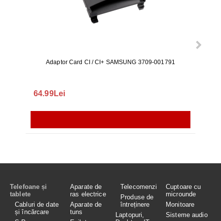
Adaptor Card CI / CI+ SAMSUNG 3709-001791
Rezerv
S9+, 
GALAX
64.99Lei
56.
Telefoane și
Aparate de
Telecomenzi
Cuptoare cu
tablete
ras electrice
microunde
Produse de
Cabluri de date
Aparate de
întreținere
Monitoare
și încărcare
tuns
Laptopuri,
Sisteme audio