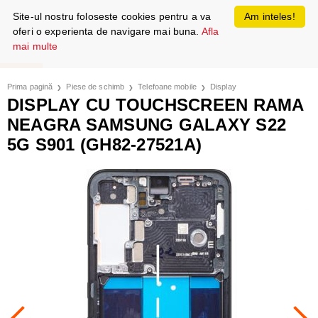
Site-ul nostru foloseste cookies pentru a va
Am inteles!
oferi o experienta de navigare mai buna.
Afla
mai multe
Prima pagină
Piese de schimb
Telefoane mobile
Display
DISPLAY CU TOUCHSCREEN RAMA
NEAGRA SAMSUNG GALAXY S22
5G S901 (GH82-27521A)