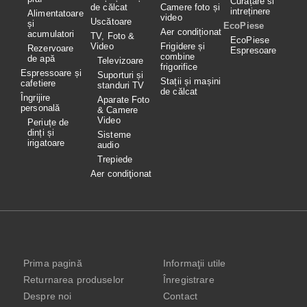
Curățare si
de călcat
Camere foto și
intreținere
Alimentatoare
video
Uscătoare
și
EcoPiese
Aer condiționat
acumulatori
TV, Foto &
EcoPiese
Video
Frigidere și
Rezervoare
Espresoare
combine
de apă
Televizoare
frigorifice
Espressoare și
Suporturi și
Stații și mașini
cafetiere
standuri TV
de călcat
Îngrijire
Aparate Foto
personală
& Camere
Video
Periuțe de
dinți și
Sisteme
irigatoare
audio
Trepiede
Aer condiţionat
Prima pagină
Informaţii utile
Returnarea produselor
Înregistrare
Despre noi
Contact