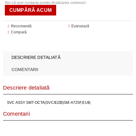
Noi vă vom contacta pentru finalizarea comenzii.
Recomandă
Evaluează
Compară
DESCRIERE DETALIATĂ
COMENTARII
Descriere detaliată
SVC ASSY SMT-OCTA(SVC/E/ZB)SM-A725F,EUB;
Comentarii