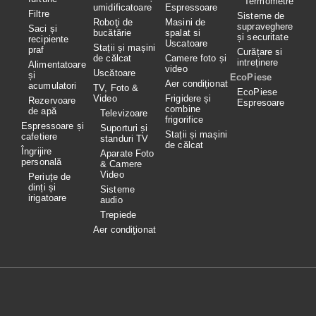
Termometre
umidificatoare
Espressoare
Filtre
Sisteme de
Roboţi de
Masini de
supraveghere
Saci și
bucătărie
spalat si
și securitate
recipiente
Uscatoare
Stații și mașini
praf
Curățare si
de călcat
Camere foto și
intreținere
Alimentatoare
video
Uscătoare
și
EcoPiese
Aer condiționat
acumulatori
TV, Foto &
EcoPiese
Video
Frigidere și
Rezervoare
Espresoare
combine
de apă
Televizoare
frigorifice
Espressoare și
Suporturi și
Stații și mașini
cafetiere
standuri TV
de călcat
Îngrijire
Aparate Foto
personală
& Camere
Video
Periuțe de
dinți și
Sisteme
irigatoare
audio
Trepiede
Aer condiţionat