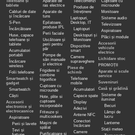
Telefoane și
Aparate de
Telecomenzi
Cuptoare cu
tablete
ras electrice
microunde
Produse de
Cabluri de date
Aparate de
întreținere
Monitoare
și încărcare
tuns
Laptopuri,
Sisteme audio
S-Pen
Epilatoare,
Desktop, IT
Televizoare
produse IPL
Încărcătoare
Laptopuri
Aspiratoare
Perii faciale
Huse, capace
Desktopuri și
Plăci și module
telefoane și
Uscătoare și
Monitoare
Accesorii
tablete
perii pentru
Dispozitive
vehicule
păr
Acumulatori
smart
electrice
portabili
Pompe de
Camere
Lichidare stoc
sân manuale
Încărcare
supraveghere
și electrice
PROMOȚII
wireless
Piese de
Frigidere si
Aparate si scule
Folii telefoane
schimb
combine
service
Smartwatch și
Telefoane
frigorifice
Suveniruri
gadget
mobile
Cuptoare cu
Casă și grădină
Smartwatch
Acumulatori
microunde
Sisteme de
Căști
Capace spate
Hote, plite si
iluminat
cuptoare
Accesorii
Display
incorporabile
Becuri
electronice și
Adezivi
electrocasnice
Friteuze și
Lămpi de
Antene NFC
multicookers
lucru
Aspiratoare
Conectori
Maşini de
Lanterne
Perii și lavete
încărcare
spălat
Stații meteo
Țevi și
Camere
Purificatoare și
furtune