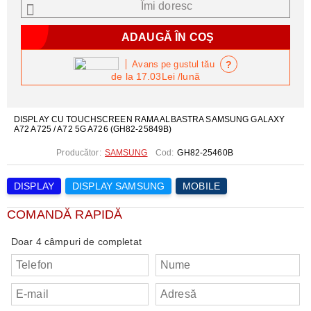
Îmi doresc
?
Avans pe gustul tău
de la
17.03Lei
/lună
DISPLAY CU TOUCHSCREEN RAMA ALBASTRA SAMSUNG GALAXY
A72 A725 / A72 5G A726 (GH82-25849B)
Producător:
SAMSUNG
Cod:
GH82-25460B
DISPLAY
DISPLAY SAMSUNG
MOBILE
COMANDĂ RAPIDĂ
Doar 4 câmpuri de completat