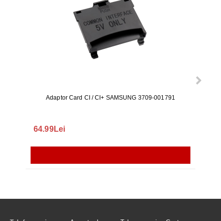
Adaptor Card CI / CI+ SAMSUNG 3709-001791
Rezerv
S9+, 
GALAX
64.99Lei
56.