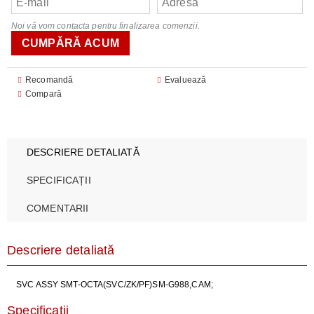
Noi vă vom contacta pentru finalizarea comenzii.
Recomandă
Evaluează
Compară
DESCRIERE DETALIATĂ
SPECIFICAȚII
COMENTARII
Descriere detaliată
SVC ASSY SMT-OCTA(SVC/ZK/PF)SM-G988,CAM;
Specificații