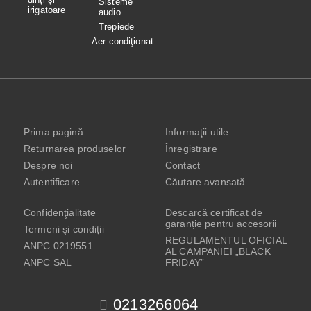
Sisteme
irigatoare
audio
Trepiede
Aer condiţionat
Prima pagină
Informaţii utile
Returnarea produselor
Înregistrare
Despre noi
Contact
Autentificare
Căutare avansată
Confidenţialitate
Descarcă certificat de
garanție pentru accesorii
Termeni şi condiţii
REGULAMENTUL OFICIAL
ANPC 0219551
AL CAMPANIEI „BLACK
ANPC SAL
FRIDAY”
0213266064