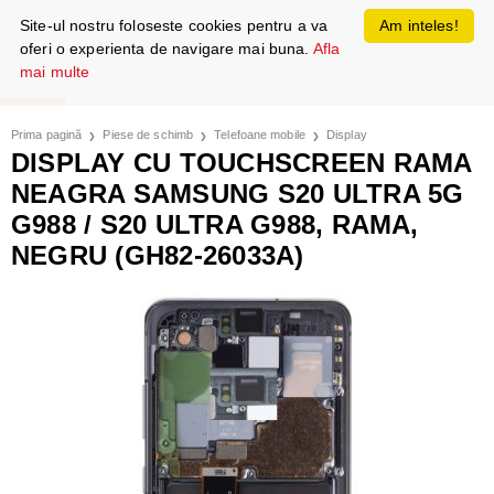
Site-ul nostru foloseste cookies pentru a va
Am inteles!
oferi o experienta de navigare mai buna.
Afla
mai multe
Prima pagină
Piese de schimb
Telefoane mobile
Display
DISPLAY CU TOUCHSCREEN RAMA
NEAGRA SAMSUNG S20 ULTRA 5G
G988 / S20 ULTRA G988, RAMA,
NEGRU (GH82-26033A)