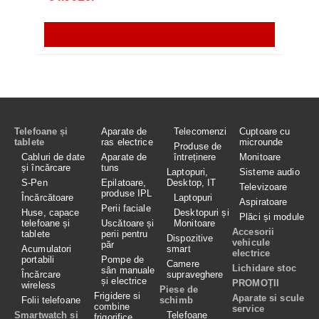
Telefoane și
Aparate de
Telecomenzi
Cuptoare cu
tablete
ras electrice
microunde
Produse de
Cabluri de date
Aparate de
întreținere
Monitoare
și încărcare
tuns
Laptopuri,
Sisteme audio
S-Pen
Epilatoare,
Desktop, IT
Televizoare
produse IPL
Încărcătoare
Laptopuri
Aspiratoare
Perii faciale
Huse, capace
Desktopuri și
Plăci și module
telefoane și
Uscătoare și
Monitoare
Accesorii
tablete
perii pentru
Dispozitive
vehicule
păr
Acumulatori
smart
electrice
portabili
Pompe de
Camere
Lichidare stoc
sân manuale
Încărcare
supraveghere
și electrice
PROMOȚII
wireless
Piese de
Frigidere si
Aparate si scule
Folii telefoane
schimb
combine
service
Smartwatch și
Telefoane
frigorifice