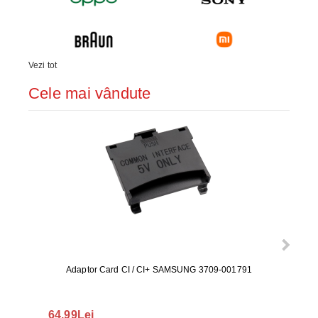
Vezi tot
Cele mai vândute
Adaptor Card CI / CI+ SAMSUNG 3709-001791
Rezerv
S9+, 
GALAX
64.99Lei
56.