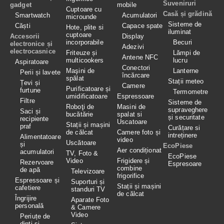
Suveniruri
gadget
mobile
Cuptoare cu
Casă și grădină
Smartwatch
Acumulatori
microunde
Sisteme de
Căști
Capace spate
Hote, plite si
iluminat
cuptoare
Accesorii
Display
incorporabile
Becuri
electronice și
Adezivi
electrocasnice
Friteuze și
Lămpi de
Antene NFC
multicookers
lucru
Aspiratoare
Conectori
Maşini de
Lanterne
Perii și lavete
încărcare
spălat
Stații meteo
Țevi și
Camere
Purificatoare și
furtune
Termometre
umidificatoare
Espressoare
Filtre
Sisteme de
Roboţi de
Masini de
supraveghere
Saci și
bucătărie
spalat si
și securitate
recipiente
Uscatoare
Stații și mașini
praf
Curățare si
de călcat
Camere foto și
intreținere
Alimentatoare
video
Uscătoare
și
EcoPiese
Aer condiționat
acumulatori
TV, Foto &
EcoPiese
Video
Frigidere și
Rezervoare
Espresoare
combine
de apă
Televizoare
frigorifice
Espressoare și
Suporturi și
Stații și mașini
cafetiere
standuri TV
de călcat
Îngrijire
Aparate Foto
personală
& Camere
Video
Periuțe de
dinți și