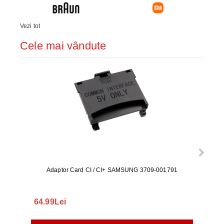
Vezi tot
Cele mai vândute
Adaptor Card CI / CI+ SAMSUNG 3709-001791
Rezerv
S9+, 
GALAX
64.99Lei
56.