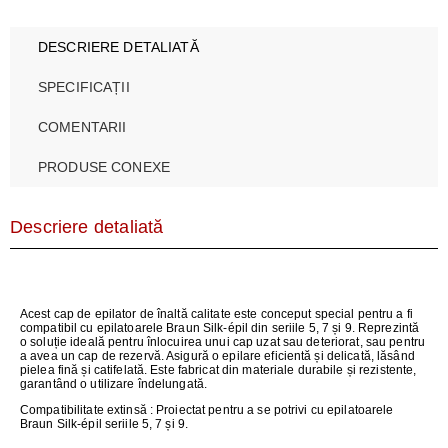
DESCRIERE DETALIATĂ
SPECIFICAȚII
COMENTARII
PRODUSE CONEXE
Descriere detaliată
Acest cap de epilator de înaltă calitate este conceput special pentru a fi
compatibil cu epilatoarele Braun Silk-épil din seriile 5, 7 și 9. Reprezintă
o soluție ideală pentru înlocuirea unui cap uzat sau deteriorat, sau pentru
a avea un cap de rezervă. Asigură o epilare eficientă și delicată, lăsând
pielea fină și catifelată. Este fabricat din materiale durabile și rezistente,
garantând o utilizare îndelungată.
Compatibilitate extinsă
: Proiectat pentru a se potrivi cu epilatoarele
Braun Silk-épil seriile 5, 7 și 9.