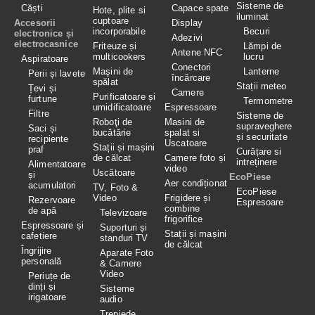
Sisteme de
Căști
Capace spate
Hote, plite si
iluminat
cuptoare
Accesorii
Display
incorporabile
Becuri
electronice și
Adezivi
electrocasnice
Friteuze și
Lămpi de
Antene NFC
multicookers
lucru
Aspiratoare
Conectori
Maşini de
Lanterne
Perii și lavete
încărcare
spălat
Stații meteo
Țevi și
Camere
Purificatoare și
furtune
Termometre
umidificatoare
Espressoare
Filtre
Sisteme de
Roboţi de
Masini de
supraveghere
Saci și
bucătărie
spalat si
și securitate
recipiente
Uscatoare
Stații și mașini
praf
Curățare si
de călcat
Camere foto și
intreținere
Alimentatoare
video
Uscătoare
și
EcoPiese
Aer condiționat
acumulatori
TV, Foto &
EcoPiese
Video
Frigidere și
Rezervoare
Espresoare
combine
de apă
Televizoare
frigorifice
Espressoare și
Suporturi și
Stații și mașini
cafetiere
standuri TV
de călcat
Îngrijire
Aparate Foto
personală
& Camere
Video
Periuțe de
dinți și
Sisteme
irigatoare
audio
Trepiede