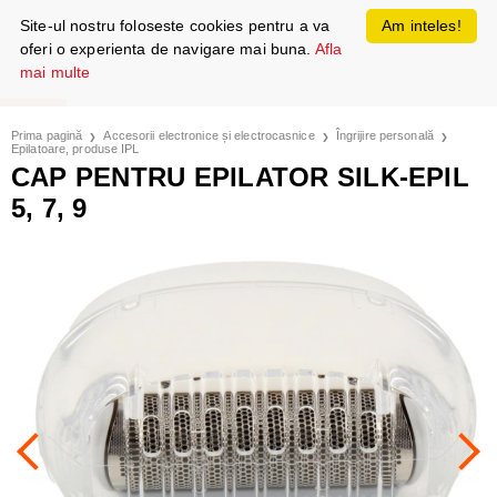
Site-ul nostru foloseste cookies pentru a va
Am inteles!
oferi o experienta de navigare mai buna.
Afla
mai multe
Prima pagină
Accesorii electronice și electrocasnice
Îngrijire personală
Epilatoare, produse IPL
CAP PENTRU EPILATOR SILK-EPIL
5, 7, 9