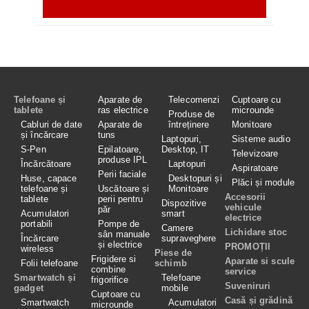
Telefoane și
Aparate de
Telecomenzi
Cuptoare cu
tablete
ras electrice
microunde
Produse de
Cabluri de date
Aparate de
întreținere
Monitoare
și încărcare
tuns
Laptopuri,
Sisteme audio
S-Pen
Epilatoare,
Desktop, IT
Televizoare
produse IPL
Încărcătoare
Laptopuri
Aspiratoare
Perii faciale
Huse, capace
Desktopuri și
Plăci și module
telefoane și
Uscătoare și
Monitoare
Accesorii
tablete
perii pentru
Dispozitive
vehicule
păr
Acumulatori
smart
electrice
portabili
Pompe de
Camere
Lichidare stoc
sân manuale
Încărcare
supraveghere
și electrice
PROMOȚII
wireless
Piese de
Frigidere si
Aparate si scule
Folii telefoane
schimb
combine
service
Smartwatch și
Telefoane
frigorifice
Suveniruri
gadget
mobile
Cuptoare cu
Casă și grădină
Smartwatch
Acumulatori
microunde