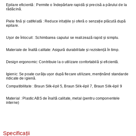
Epilare eficientă
: Permite o îndepărtare rapidă și precisă a părului de la
rădăcină.
Piele fină și catifelată
: Reduce iritațiile și oferă o senzație plăcută după
epilare.
Ușor de înlocuit
: Schimbarea capului se realizează rapid și simplu.
Materiale de înaltă calitate
: Asigură durabilitate și rezistență în timp.
Design ergonomic
: Contribuie la o utilizare confortabilă și eficientă.
Igienic
: Se poate curăța ușor după fiecare utilizare, menținând standarde
ridicate de igienă.
Compatibilitate
: Braun Silk-épil 5, Braun Silk-épil 7, Braun Silk-épil 9
Material
: Plastic ABS de înaltă calitate, metal (pentru componentele
interne)
Specificații