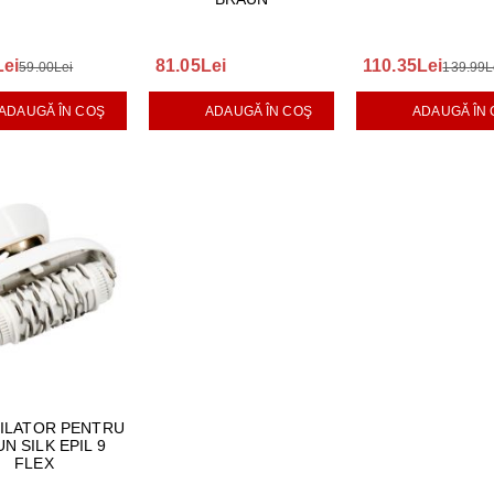
Lei
81.05Lei
110.35Lei
59.00Lei
139.99L
ADAUGĂ ÎN COŞ
ADAUGĂ ÎN COŞ
ADAUGĂ ÎN
PILATOR PENTRU
N SILK EPIL 9
FLEX