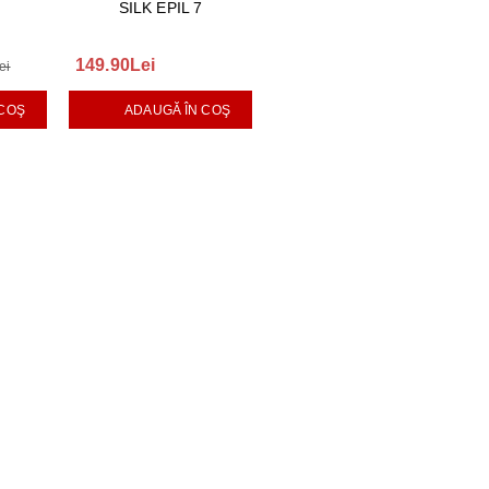
SILK EPIL 7
149.90Lei
ei
 COŞ
ADAUGĂ ÎN COŞ