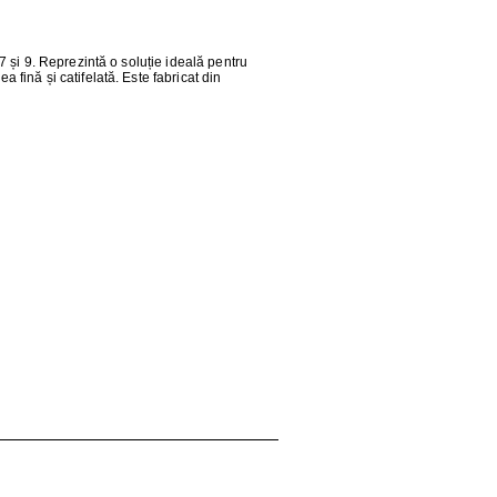
 7 și 9. Reprezintă o soluție ideală pentru
 fină și catifelată. Este fabricat din