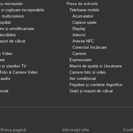
cu microunde
Piese de schimb
e si cuptoare incorporabile
Telefoane mobile
i multicookers
Acumulatori
spălat
Capace spate
are și umidificatoare
Display
bucătărie
Adezivi
mașini de călcat
Antene NFC
Conectori încărcare
& Video
Camere
are
Espressoare
i și standuri TV
Masini de spalat si Uscatoare
 Foto & Camere Video
Camere foto și video
 audio
Aer condiționat
e
Frigidere și combine frigorifice
ionat
Stații și mașini de călcat
Prima pagină
Informaţii utile
Confi