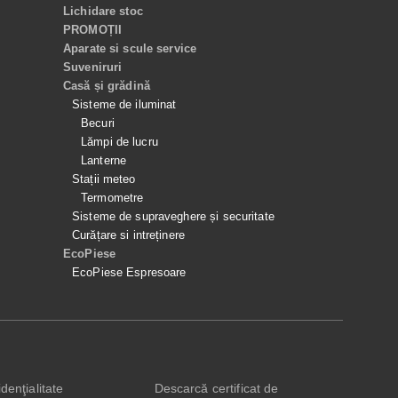
Lichidare stoc
PROMOȚII
Aparate si scule service
Suveniruri
Casă și grădină
Sisteme de iluminat
Becuri
Lămpi de lucru
Lanterne
Stații meteo
Termometre
Sisteme de supraveghere și securitate
Curățare si intreținere
EcoPiese
EcoPiese Espresoare
denţialitate
Descarcă certificat de