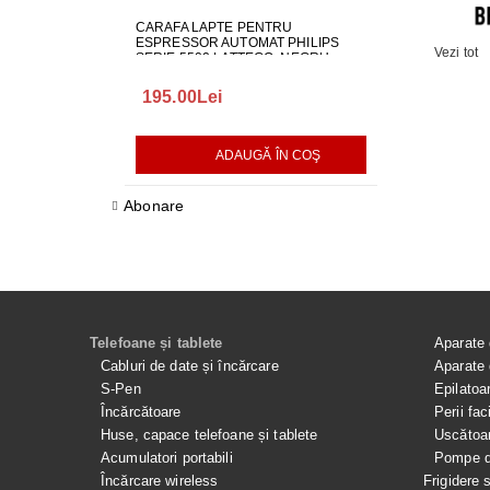
CARAFA LAPTE PENTRU
ALIMENTATOR
ESPRESSOR AUTOMAT PHILIPS
LG EAY650686
Vezi tot
SERIE 5500 LATTEGO, NEGRU,
642001000982
195.00Lei
418.00Lei
ADAUGĂ ÎN COŞ
AD
Abonare
Telefoane și tablete
Aparate 
Cabluri de date și încărcare
Aparate 
S-Pen
Epilatoa
Încărcătoare
Perii fac
Huse, capace telefoane și tablete
Uscătoar
Acumulatori portabili
Pompe de
Încărcare wireless
Frigidere 