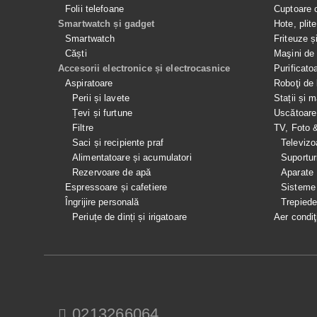
Folii telefoane
Cuptoare 
Smartwatch și gadget
Hote, plit
Smartwatch
Friteuze ș
Căști
Maşini de 
Accesorii electronice și electrocasnice
Purificato
Aspiratoare
Roboţi de 
Perii și lavete
Stații și 
Țevi și furtune
Uscătoare
Filtre
TV, Foto 
Saci și recipiente praf
Televizo
Alimentatoare și acumulatori
Suportur
Rezervoare de apă
Aparate
Espressoare și cafetiere
Sisteme
Îngrijire personală
Trepied
Periuțe de dinți și irigatoare
Aer condiţ
0213266064