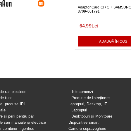
 PENTRU MONITOR
CABLU ONE CONNECT PENTRU
Adaptor Card CI / CI+ SAMSUN
FURTUN E
04
TELEVIZOR SAMSUNG
3709-001791
MASINA DE
289.00Lei
64.99Lei
75.00Le
AUGĂ ÎN COŞ
ADAUGĂ ÎN COŞ
ADAUGĂ ÎN COŞ
de ras electrice
Telecomenzi
de tuns
Produse de întreținere
re, produse IPL
Laptopuri, Desktop, IT
iale
Laptopuri
e și perii pentru păr
Desktopuri și Monitoare
 sân manuale și electrice
Dispozitive smart
si combine frigorifice
Camere supraveghere