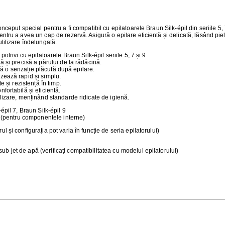
ŢIONAT
 DESKTOP, IT
onceput special pentru a fi compatibil cu epilatoarele Braun Silk-épil din seriile 5,
ntru a avea un cap de rezervă. Asigură o epilare eficientă și delicată, lăsând pielea
utilizare îndelungată.
E SMART
 potrivi cu epilatoarele Braun Silk-épil seriile 5, 7 și 9.
ă și precisă a părului de la rădăcină.
eră o senzație plăcută după epilare.
PRAVEGHERE
zează rapid și simplu.
te și rezistență în timp.
onfortabilă și eficientă.
lizare, menținând standarde ridicate de igienă.
-épil 7, Braun Silk-épil 9
al (pentru componentele interne)
l și configurația pot varia în funcție de seria epilatorului)
 jet de apă (verificați compatibilitatea cu modelul epilatorului)