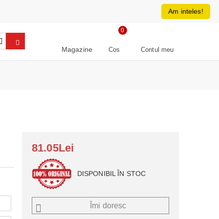
0213266064
RON
Am inteles!
0
Magazine
Cos
Contul meu
81.05Lei
DISPONIBIL ÎN STOC
Îmi doresc