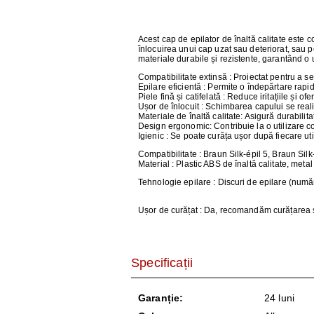
AER CONDI
LAPTOPURI,
Acest cap de epilator de înaltă calitate este c
înlocuirea unui cap uzat sau deteriorat, sau pe
materiale durabile și rezistente, garantând o 
DISPOZITIV
Compatibilitate extinsă
: Proiectat pentru a se
Epilare eficientă
: Permite o îndepărtare rapid
Piele fină și catifelată
: Reduce iritațiile și of
CAMERE SU
Ușor de înlocuit
: Schimbarea capului se reali
Materiale de înaltă calitate
: Asigură durabilita
Design ergonomic
: Contribuie la o utilizare c
Igienic
: Se poate curăța ușor după fiecare uti
Compatibilitate
: Braun Silk-épil 5, Braun Silk
Material
: Plastic ABS de înaltă calitate, met
Tehnologie epilare
: Discuri de epilare (număru
Ușor de curățat
: Da, recomandăm curățarea sub
Specificații
Garanție:
24 luni