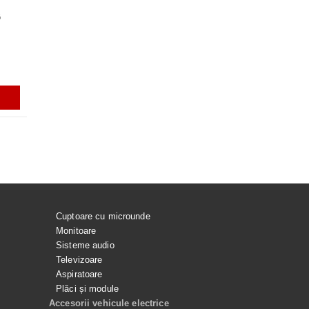
G
VACUARE PENTRU
Rezerve varf S-PEN pentru Galaxy
GARNITURA HUBLOU MASINA DE
ACUMULATOR EB-BS918A
 SPALAT LG
Tab S7, S7+, S7FE, S9, S9+, S9
SPALAT LG
PENTRU SAMSUNG GALAX
ULTRA, S9 FE, S9 FE+, S23 ULTRA,
ULTRA
S24 ULTRA, GALAXY TAB S10
ULTRA
i
56.99Lei
165.00Lei
129.99Lei
ADAUGĂ ÎN COŞ
ADAUGĂ ÎN COŞ
ADAUGĂ ÎN COŞ
ADAUGĂ ÎN C
Cuptoare cu microunde
Monitoare
Sisteme audio
Televizoare
Aspiratoare
Plăci și module
Accesorii vehicule electrice