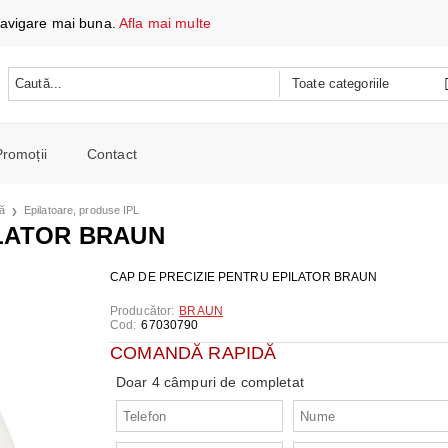
 navigare mai buna.
Afla mai multe
Promoții
Contact
 DATE ȘI ÎNCĂRCARE
lă
Epilatoare, produse IPL
e mobile
ILATOR BRAUN
oare
CH
e spalat si Uscatoare
CAP DE PRECIZIE PENTRU EPILATOR BRAUN
ARE
RE
oto și video
Producător:
BRAUN
Cod:
67030790
iționat
CE TELEFOANE ȘI TABLETE
E ȘI CAFETIERE
COMANDĂ RAPIDĂ
e și combine
e
Doar 4 câmpuri de completat
I PORTABILI
PERSONALĂ
 mașini de călcat
 cu microunde
 WIRELESS
SI COMBINE FRIGORIFICE
re