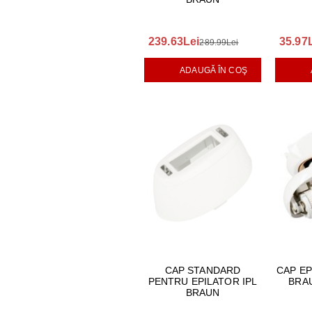
239.63Lei
35.97
289.99Lei
ADAUGĂ ÎN COŞ
CAP STANDARD
CAP E
PENTRU EPILATOR IPL
BRAU
BRAUN