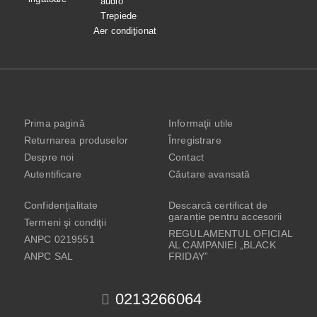
audio
Trepiede
Aer condiţionat
Prima pagină
Informaţii utile
Returnarea produselor
Înregistrare
Despre noi
Contact
Autentificare
Căutare avansată
Confidenţialitate
Descarcă certificat de
garanție pentru accesorii
Termeni şi condiţii
REGULAMENTUL OFICIAL
ANPC 0219551
AL CAMPANIEI „BLACK
ANPC SAL
FRIDAY”
0213266064