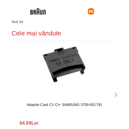
Vezi tot
Cele mai vândute
Adaptor Card CI / CI+ SAMSUNG 3709-001791
Rezerv
S9+, 
GALAX
64.99Lei
56.