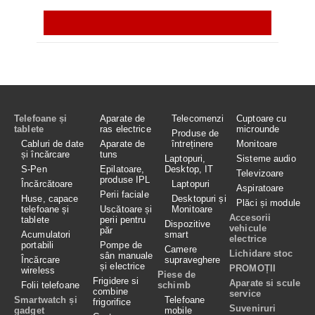
Telefoane și
Aparate de
Telecomenzi
Cuptoare cu
tablete
ras electrice
microunde
Produse de
Cabluri de date
Aparate de
întreținere
Monitoare
și încărcare
tuns
Laptopuri,
Sisteme audio
S-Pen
Epilatoare,
Desktop, IT
Televizoare
produse IPL
Încărcătoare
Laptopuri
Aspiratoare
Perii faciale
Huse, capace
Desktopuri și
Plăci și module
telefoane și
Uscătoare și
Monitoare
Accesorii
tablete
perii pentru
Dispozitive
vehicule
păr
Acumulatori
smart
electrice
portabili
Pompe de
Camere
Lichidare stoc
sân manuale
Încărcare
supraveghere
și electrice
PROMOȚII
wireless
Piese de
Frigidere si
Aparate si scule
Folii telefoane
schimb
combine
service
Smartwatch și
Telefoane
frigorifice
Suveniruri
gadget
mobile