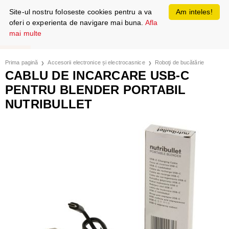
Site-ul nostru foloseste cookies pentru a va
Am inteles!
oferi o experienta de navigare mai buna.
Afla
mai multe
Prima pagină
Accesorii electronice și electrocasnice
Roboţi de bucătărie
CABLU DE INCARCARE USB-C
PENTRU BLENDER PORTABIL
NUTRIBULLET