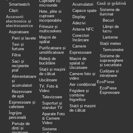
Cuptoare cu
Casă și grădină
Smartwatch
Acumulatori
microunde
Sisteme de
Căști
Capace spate
Hote, plite si
iluminat
cuptoare
Accesorii
Display
incorporabile
Becuri
electronice și
Adezivi
electrocasnice
Friteuze și
Lămpi de
Antene NFC
multicookers
lucru
Aspiratoare
Conectori
Maşini de
Lanterne
Perii și lavete
încărcare
spălat
Stații meteo
Țevi și
Camere
Purificatoare și
furtune
Termometre
umidificatoare
Espressoare
Filtre
Sisteme de
Roboţi de
Masini de
supraveghere
Saci și
bucătărie
spalat si
și securitate
recipiente
Uscatoare
Stații și mașini
praf
Curățare si
de călcat
Camere foto și
intreținere
Alimentatoare
video
Uscătoare
și
EcoPiese
Aer condiționat
acumulatori
TV, Foto &
EcoPiese
Video
Frigidere și
Rezervoare
Espresoare
combine
de apă
Televizoare
frigorifice
Espressoare și
Suporturi și
Stații și mașini
cafetiere
standuri TV
de călcat
Îngrijire
Aparate Foto
personală
& Camere
Video
Periuțe de
dinți și
Sisteme
irigatoare