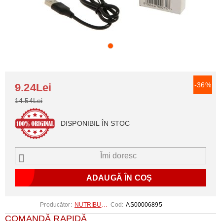
-36%
9.24Lei
14.54Lei
DISPONIBIL ÎN STOC
Îmi doresc
Producător:
NUTRIBULLET
Cod:
AS00006895
COMANDĂ RAPIDĂ