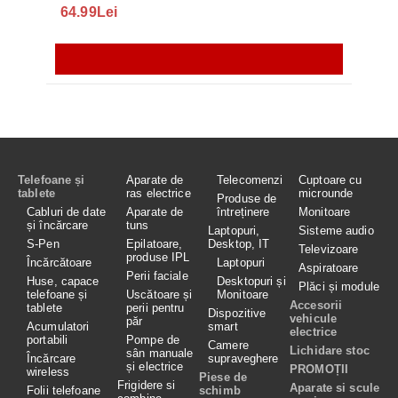
64.99Lei
56.
Telefoane și
Aparate de
Telecomenzi
Cuptoare cu
tablete
ras electrice
microunde
Produse de
Cabluri de date
Aparate de
întreținere
Monitoare
și încărcare
tuns
Laptopuri,
Sisteme audio
S-Pen
Epilatoare,
Desktop, IT
Televizoare
produse IPL
Încărcătoare
Laptopuri
Aspiratoare
Perii faciale
Huse, capace
Desktopuri și
Plăci și module
telefoane și
Uscătoare și
Monitoare
Accesorii
tablete
perii pentru
Dispozitive
vehicule
păr
Acumulatori
smart
electrice
portabili
Pompe de
Camere
Lichidare stoc
sân manuale
Încărcare
supraveghere
și electrice
PROMOȚII
wireless
Piese de
Frigidere si
Aparate si scule
Folii telefoane
schimb