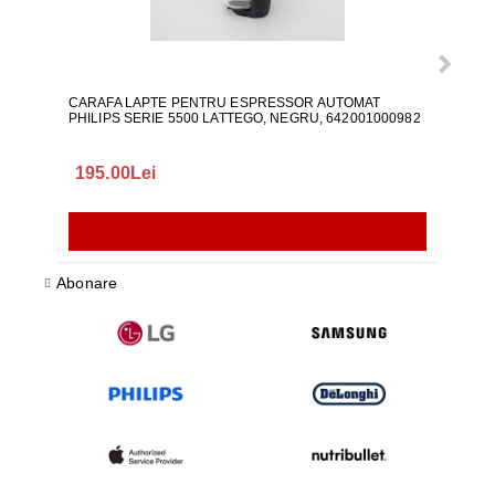
CARAFA LAPTE PENTRU ESPRESSOR AUTOMAT
ALI
PHILIPS SERIE 5500 LATTEGO, NEGRU, 642001000982
195.00Lei
418
Abonare