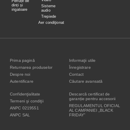
Periuțe de
dinți și
Sisteme
irigatoare
audio
Trepiede
Aer condiţionat
Prima pagină
Informaţii utile
Returnarea produselor
Înregistrare
Despre noi
Contact
Autentificare
Căutare avansată
Confidenţialitate
Descarcă certificat de
garanție pentru accesorii
Termeni şi condiţii
REGULAMENTUL OFICIAL
ANPC 0219551
AL CAMPANIEI „BLACK
ANPC SAL
FRIDAY”