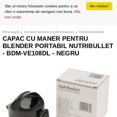
Site-ul nostru foloseste cookies pentru a va
Am inteles!
oferi o experienta de navigare mai buna.
Afla
mai multe
Prima pagină
Accesorii electronice și electrocasnice
Roboţi de bucătărie
CAPAC CU MANER PENTRU
BLENDER PORTABIL NUTRIBULLET
- BDM-VE108DL - NEGRU