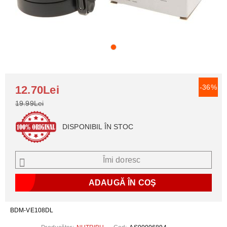
-36%
12.70Lei
19.99Lei
DISPONIBIL ÎN STOC
Îmi doresc
BDM-VE108DL