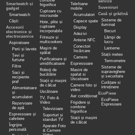
combine
service
Smartwatch și
Telefoane
frigorifice
Suveniruri
gadget
mobile
Cuptoare cu
Casă și grădină
Smartwatch
Acumulatori
microunde
Sisteme de
Căști
Capace spate
Hote, plite si
iluminat
cuptoare
Accesorii
Display
incorporabile
Becuri
electronice și
Adezivi
electrocasnice
Friteuze și
Lămpi de
Antene NFC
multicookers
lucru
Aspiratoare
Conectori
Maşini de
Lanterne
Perii și lavete
încărcare
spălat
Stații meteo
Țevi și
Camere
Purificatoare și
furtune
Termometre
umidificatoare
Espressoare
Filtre
Sisteme de
Roboţi de
Masini de
supraveghere
Saci și
bucătărie
spalat si
și securitate
recipiente
Uscatoare
Stații și mașini
praf
Curățare si
de călcat
Camere foto și
intreținere
Alimentatoare
video
Uscătoare
și
EcoPiese
Aer condiționat
acumulatori
TV, Foto &
EcoPiese
Video
Frigidere și
Rezervoare
Espresoare
combine
de apă
Televizoare
frigorifice
Espressoare și
Suporturi și
Stații și mașini
cafetiere
standuri TV
de călcat
Îngrijire
Aparate Foto
personală
& Camere
Video