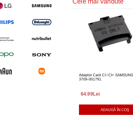
Cele mai vândute
UBLOU MASINA DE
GARNITURA HUBLOU MASINA DE
Adaptor Card CI / CI+ SAMSUN
DUZA PIC
SPALAT LG
3709-001791
PENTRU P
140.00Lei
64.99Lei
199.99L
AUGĂ ÎN COŞ
ADAUGĂ ÎN COŞ
ADAUGĂ ÎN COŞ