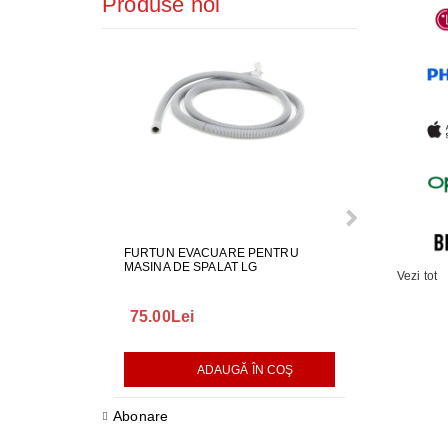
Produse noi
FURTUN EVACUARE PENTRU
GARNITURA H
MASINA DE SPALAT LG
SPALAT LG
Vezi tot
75.00Lei
165.00Lei
ADAUGĂ ÎN COŞ
AD
Abonare