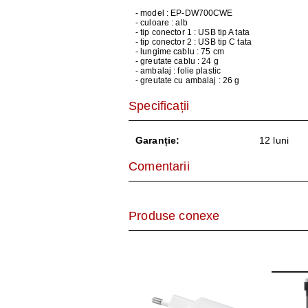
AER CONDI
- model : EP-DW700CWE
- culoare : alb
LAPTOPURI,
- tip conector 1 : USB tip A tata
- tip conector 2 : USB tip C tata
- lungime cablu : 75 cm
- greutate cablu : 24 g
DISPOZITIV
- ambalaj : folie plastic
- greutate cu ambalaj : 26 g
CAMERE SU
Specificații
Garanție:
12 luni
Comentarii
Produse conexe