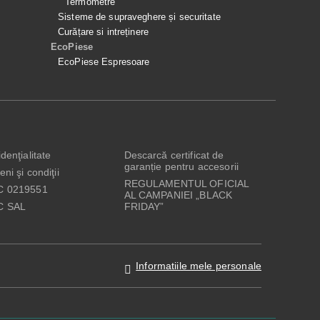
Termometre
Sisteme de supraveghere și securitate
Curățare si intreținere
EcoPiese
EcoPiese Espresoare
denţialitate
Descarcă certificat de
garanție pentru accesorii
ni şi condiţii
REGULAMENTUL OFICIAL
C 0219551
AL CAMPANIEI „BLACK
C SAL
FRIDAY”
Informatiile mele personale