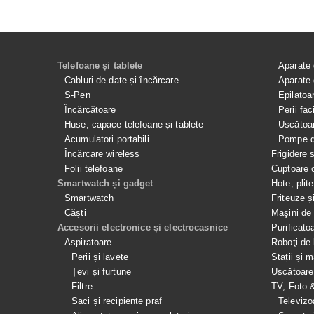
Telefoane și tablete
Aparate 
Cabluri de date și încărcare
Aparate 
S-Pen
Epilatoa
Încărcătoare
Perii fac
Huse, capace telefoane și tablete
Uscătoar
Acumulatori portabili
Pompe de
Încărcare wireless
Frigidere 
Folii telefoane
Cuptoare 
Smartwatch și gadget
Hote, plit
Smartwatch
Friteuze ș
Căști
Maşini de 
Accesorii electronice și electrocasnice
Purificato
Aspiratoare
Roboţi de 
Perii și lavete
Stații și 
Țevi și furtune
Uscătoare
Filtre
TV, Foto 
Saci și recipiente praf
Televizo