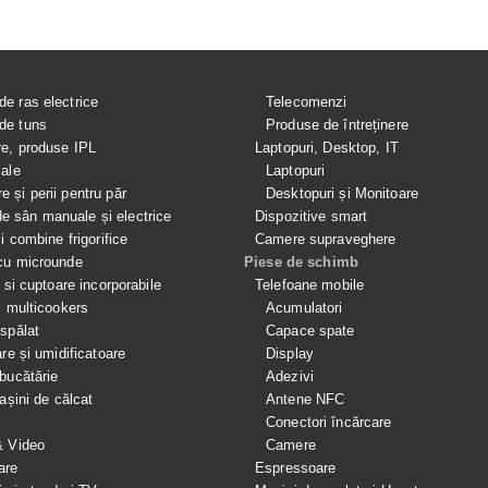
de ras electrice
Telecomenzi
de tuns
Produse de întreținere
re, produse IPL
Laptopuri, Desktop, IT
iale
Laptopuri
e și perii pentru păr
Desktopuri și Monitoare
 sân manuale și electrice
Dispozitive smart
si combine frigorifice
Camere supraveghere
cu microunde
Piese de schimb
e si cuptoare incorporabile
Telefoane mobile
i multicookers
Acumulatori
spălat
Capace spate
are și umidificatoare
Display
bucătărie
Adezivi
mașini de călcat
Antene NFC
Conectori încărcare
& Video
Camere
are
Espressoare