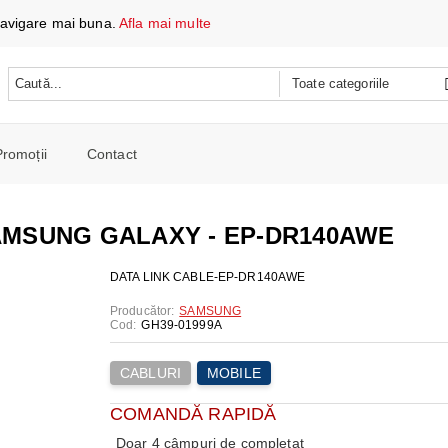
 navigare mai buna.
Afla mai multe
Promoții
Contact
 DATE ȘI ÎNCĂRCARE
e mobile
AMSUNG GALAXY - EP-DR140AWE
oare
CH
e spalat si Uscatoare
DATA LINK CABLE-EP-DR140AWE
ARE
RE
oto și video
Producător:
SAMSUNG
Cod:
GH39-01999A
iționat
CE TELEFOANE ȘI TABLETE
E ȘI CAFETIERE
e și combine
e
CABLURI
MOBILE
I PORTABILI
PERSONALĂ
 mașini de călcat
COMANDĂ RAPIDĂ
 cu microunde
 WIRELESS
SI COMBINE FRIGORIFICE
Doar 4 câmpuri de completat
re