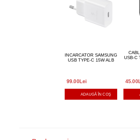
CABL
INCARCATOR SAMSUNG
USB-C 
USB TYPE-C 15W ALB
99.00Lei
45.00
ADAUGĂ ÎN COŞ