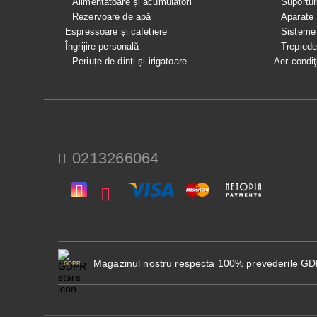
Alimentatoare și acumulatori
Suportur
Rezervoare de apă
Aparate
Espressoare și cafetiere
Sisteme
Îngrijire personală
Trepied
Periuțe de dinți și irigatoare
Aer condiţ
0213266064
Magazinul nostru respecta 100% prevederile G
GDPR