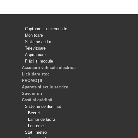
Cuptoare cu microunde
Monitoare
Sisteme audio
Televizoare
Aspiratoare
Plăci și module
Accesorii vehicule electrice
Lichidare stoc
PROMOȚII
Aparate si scule service
Suveniruri
Casă și grădină
Sisteme de iluminat
Becuri
Lămpi de lucru
Lanterne
Stații meteo