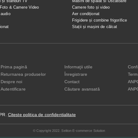
i și standuri TV
Masini de spalat si Uscatoare
 Foto & Camere Video
Camere foto și video
 audio
Aer condiționat
e
Frigidere și combine frigorifice
ionat
Stații și mașini de călcat
Prima pagină
Informaţii utile
Confi
Returnarea produselor
Înregistrare
Terme
Despre noi
Contact
ANP
Autentificare
Căutare avansată
ANP
DPR.
Citeste politica de confidentialitate
© Copyright 2022. Seliton E-commerce Solution