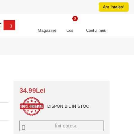
0213266064
RON
Am inteles!
0
Magazine
Cos
Contul meu
34.99Lei
DISPONIBIL ÎN STOC
Îmi doresc