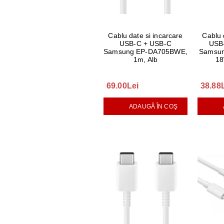
Cablu date si incarcare
Cablu 
USB-C + USB-C
USB
Samsung EP-DA705BWE,
Samsu
1m, Alb
18
69.00Lei
38.88
ADAUGĂ ÎN COŞ