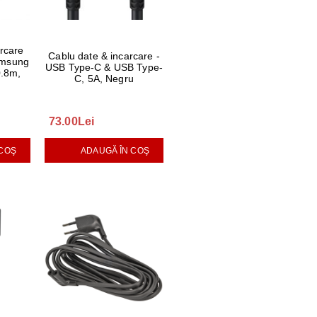
arcare
Cablu date & incarcare -
amsung
USB Type-C & USB Type-
.8m,
C, 5A, Negru
73.00Lei
 COŞ
ADAUGĂ ÎN COŞ