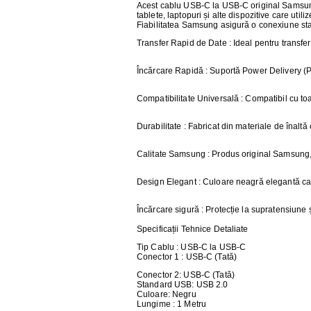
AER CONDI
Acest cablu USB-C la USB-C original Samsung e
tablete, laptopuri și alte dispozitive care uti
Fiabilitatea Samsung asigură o conexiune stab
LAPTOPURI,
Transfer Rapid de Date
: Ideal pentru transfe
DISPOZITIV
Încărcare Rapidă
: Suportă Power Delivery (PD
CAMERE SU
Compatibilitate Universală
: Compatibil cu toa
Durabilitate
: Fabricat din materiale de înaltă 
Calitate Samsung
: Produs original Samsung,
Design Elegant
: Culoare neagră elegantă car
Încărcare sigură
: Protecție la supratensiune ș
Specificații Tehnice Detaliate
Tip Cablu
: USB-C la USB-C
Conector 1
: USB-C (Tată)
Conector 2
: USB-C (Tată)
Standard USB
: USB 2.0
Culoare
: Negru
Lungime
: 1 Metru