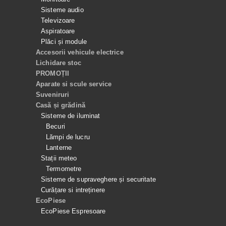
Sisteme audio
Televizoare
Aspiratoare
Plăci și module
Accesorii vehicule electrice
Lichidare stoc
PROMOȚII
Aparate si scule service
Suveniruri
Casă și grădină
Sisteme de iluminat
Becuri
Lămpi de lucru
Lanterne
Stații meteo
Termometre
Sisteme de supraveghere și securitate
Curățare si intreținere
EcoPiese
EcoPiese Espresoare