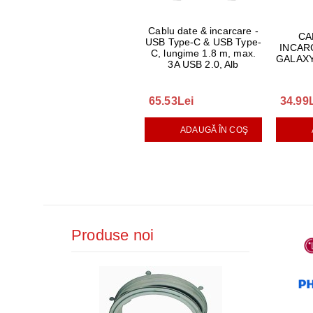
Cablu date & incarcare -
CA
USB Type-C & USB Type-
INCAR
C, lungime 1.8 m, max.
GALAXY
3A USB 2.0, Alb
65.53Lei
34.99
ADAUGĂ ÎN COŞ
Produse noi