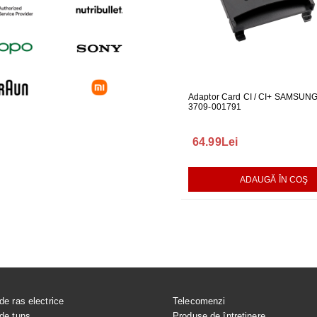
UBLOU MASINA DE
DUZA PICURATOR CP0446/01
Adaptor Card CI / CI+ SAMSUN
PENTRU PHILIPS HR1922
3709-001791
199.99Lei
64.99Lei
AUGĂ ÎN COŞ
ADAUGĂ ÎN COŞ
ADAUGĂ ÎN COŞ
de ras electrice
Telecomenzi
de tuns
Produse de întreținere