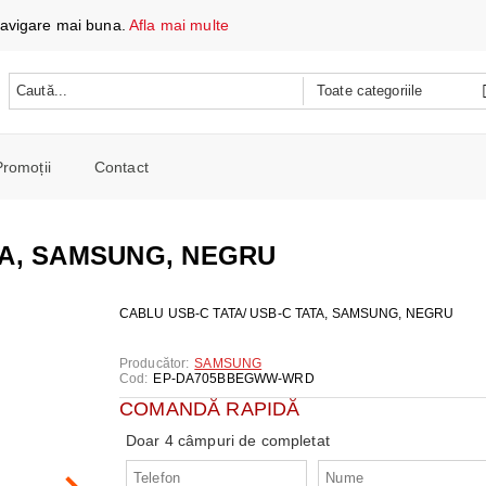
 navigare mai buna.
Afla mai multe
Promoții
Contact
 DATE ȘI ÎNCĂRCARE
e mobile
TA, SAMSUNG, NEGRU
oare
CH
e spalat si Uscatoare
CABLU USB-C TATA/ USB-C TATA, SAMSUNG, NEGRU
ARE
RE
oto și video
iționat
Producător:
SAMSUNG
CE TELEFOANE ȘI TABLETE
E ȘI CAFETIERE
Cod:
EP-DA705BBEGWW-WRD
e și combine
e
COMANDĂ RAPIDĂ
I PORTABILI
PERSONALĂ
 mașini de călcat
Doar 4 câmpuri de completat
 cu microunde
 WIRELESS
SI COMBINE FRIGORIFICE
re