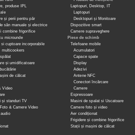
re, produse IPL
Laptopuri, Desktop, IT
iale
Laptopuri
e și perii pentru păr
Desktopuri și Monitoare
 sân manuale și electrice
Dispozitive smart
si combine frigorifice
Camere supraveghere
cu microunde
Piese de schimb
e si cuptoare incorporabile
Telefoane mobile
i multicookers
Acumulatori
spălat
Capace spate
are și umidificatoare
Display
bucătărie
Adezivi
mașini de călcat
Antene NFC
Conectori încărcare
& Video
Camere
are
Espressoare
i și standuri TV
Masini de spalat si Uscatoare
 Foto & Camere Video
Camere foto și video
 audio
Aer condiționat
e
Frigidere și combine frigorifice
ionat
Stații și mașini de călcat