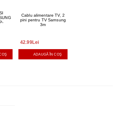
SI
Cablu alimentare TV, 2
MSUNG
pini pentru TV Samsung
P-
3m
42.99Lei
 COŞ
ADAUGĂ ÎN COŞ