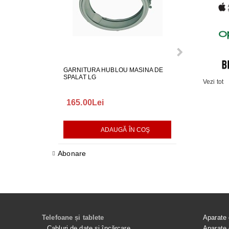
GARNITURA HUBLOU MASINA DE
GARNITURA H
SPALAT LG
SPALAT LG
Vezi tot
165.00Lei
140.00Lei
ADAUGĂ ÎN COŞ
AD
Abonare
Telefoane și tablete
Aparate 
Cabluri de date și încărcare
Aparate 