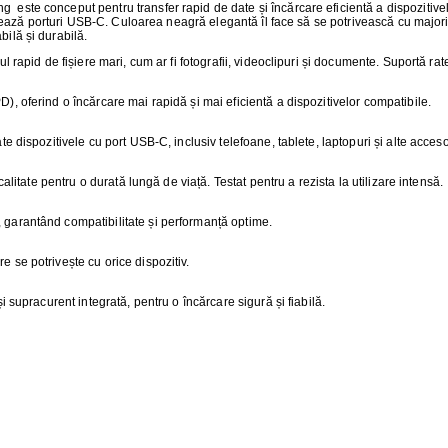
ŢIONAT
ste conceput pentru transfer rapid de date și încărcare eficientă a dispozitivelo
lizează porturi USB-C. Culoarea neagră elegantă îl face să se potrivească cu majorit
ilă și durabilă.
 DESKTOP, IT
rul rapid de fișiere mari, cum ar fi fotografii, videoclipuri și documente. Suportă rat
E SMART
), oferind o încărcare mai rapidă și mai eficientă a dispozitivelor compatibile.
PRAVEGHERE
te dispozitivele cu port USB-C, inclusiv telefoane, tablete, laptopuri și alte accesor
calitate pentru o durată lungă de viață. Testat pentru a rezista la utilizare intensă.
 garantând compatibilitate și performanță optime.
e se potrivește cu orice dispozitiv.
i supracurent integrată, pentru o încărcare sigură și fiabilă.