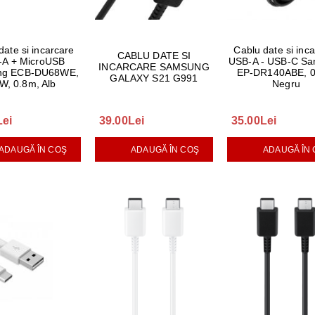
date si incarcare
Cablu date si inc
CABLU DATE SI
-A + MicroUSB
USB-A - USB-C S
INCARCARE SAMSUNG
ng ECB-DU68WE,
EP-DR140ABE, 0
GALAXY S21 G991
W, 0.8m, Alb
Negru
Lei
39.00Lei
35.00Lei
ADAUGĂ ÎN COŞ
ADAUGĂ ÎN COŞ
ADAUGĂ ÎN