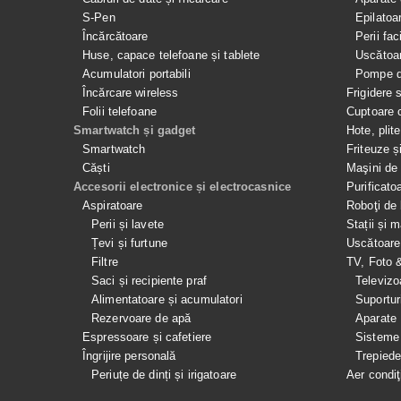
S-Pen
Epilatoa
Încărcătoare
Perii fac
Huse, capace telefoane și tablete
Uscătoar
Acumulatori portabili
Pompe de
Încărcare wireless
Frigidere 
Folii telefoane
Cuptoare 
Smartwatch și gadget
Hote, plit
Smartwatch
Friteuze ș
Căști
Maşini de 
Accesorii electronice și electrocasnice
Purificato
Aspiratoare
Roboţi de 
Perii și lavete
Stații și 
Țevi și furtune
Uscătoare
Filtre
TV, Foto 
Saci și recipiente praf
Televizo
Alimentatoare și acumulatori
Suportur
Rezervoare de apă
Aparate
Espressoare și cafetiere
Sisteme
Îngrijire personală
Trepied
Periuțe de dinți și irigatoare
Aer condiţ