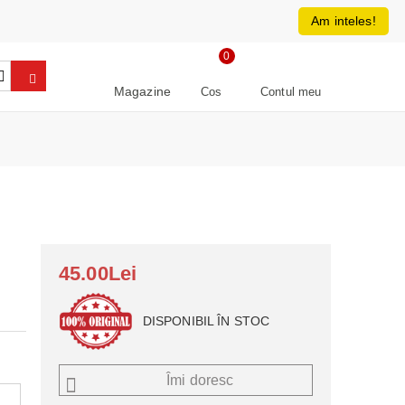
0213266064
RON
Am inteles!
0
Magazine
Cos
Contul meu
45.00Lei
DISPONIBIL ÎN STOC
Îmi doresc