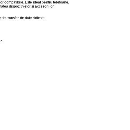
r compatibile. Este ideal pentru telefoane,
atea dispozitivelor și accesoriilor.
e de transfer de date ridicate.
ii.