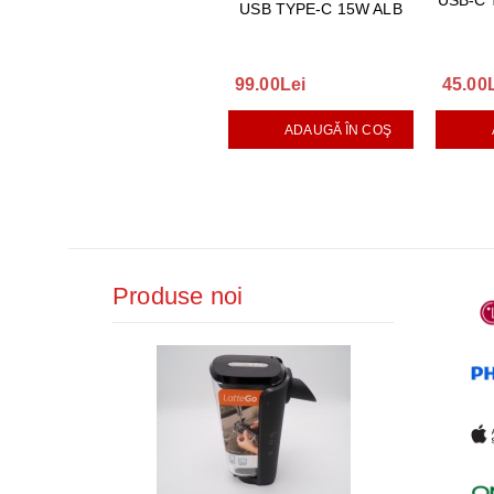
USB-C 
USB TYPE-C 15W ALB
99.00Lei
45.00
ADAUGĂ ÎN COŞ
Produse noi