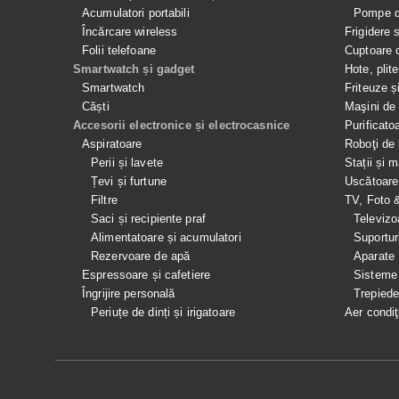
Acumulatori portabili
Pompe de
Încărcare wireless
Frigidere 
Folii telefoane
Cuptoare 
Smartwatch și gadget
Hote, plit
Smartwatch
Friteuze ș
Căști
Maşini de 
Accesorii electronice și electrocasnice
Purificato
Aspiratoare
Roboţi de 
Perii și lavete
Stații și 
Țevi și furtune
Uscătoare
Filtre
TV, Foto 
Saci și recipiente praf
Televizo
Alimentatoare și acumulatori
Suportur
Rezervoare de apă
Aparate
Espressoare și cafetiere
Sisteme
Îngrijire personală
Trepied
Periuțe de dinți și irigatoare
Aer condiţ