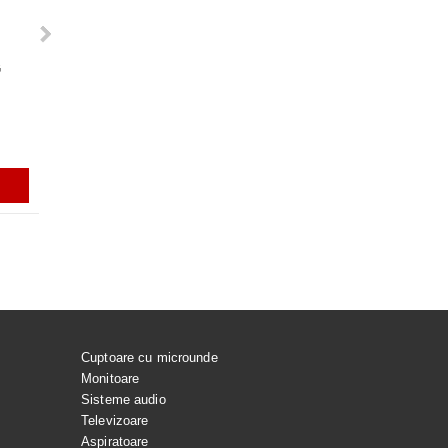
G
VACUARE PENTRU
Rezerve varf S-PEN pentru Galaxy
GARNITURA HUBLOU MASINA DE
ACUMULATOR EB-BS918A
 SPALAT LG
Tab S7, S7+, S7FE, S9, S9+, S9
SPALAT LG
PENTRU SAMSUNG GALAX
ULTRA, S9 FE, S9 FE+, S23 ULTRA,
ULTRA
S24 ULTRA, GALAXY TAB S10
ULTRA
i
56.99Lei
165.00Lei
129.99Lei
ADAUGĂ ÎN COŞ
ADAUGĂ ÎN COŞ
ADAUGĂ ÎN COŞ
ADAUGĂ ÎN C
Cuptoare cu microunde
Monitoare
Sisteme audio
Televizoare
Aspiratoare