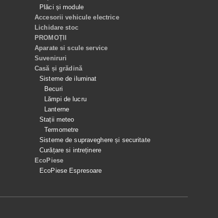
Plăci și module
Accesorii vehicule electrice
Lichidare stoc
PROMOȚII
Aparate si scule service
Suveniruri
Casă și grădină
Sisteme de iluminat
Becuri
Lămpi de lucru
Lanterne
Stații meteo
Termometre
Sisteme de supraveghere și securitate
Curățare si intreținere
EcoPiese
EcoPiese Espresoare