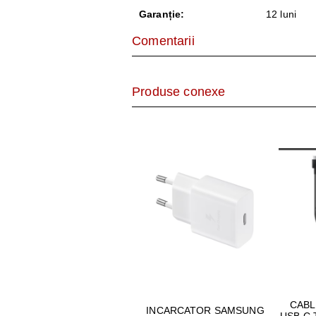
AER CONDI
Garanție:
12 luni
LAPTOPURI,
Comentarii
DISPOZITIV
Produse conexe
CAMERE SU
CABL
INCARCATOR SAMSUNG