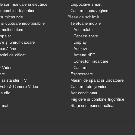
 sân manuale și electrice
Dispozitive smart
si combine frigorifice
Camere supraveghere
cu microunde
Piese de schimb
e si cuptoare incorporabile
Telefoane mobile
i multicookers
Acumulatori
spălat
Capace spate
are și umidificatoare
Display
bucătărie
Adezivi
mașini de călcat
Antene NFC
Conectori încărcare
& Video
Camere
are
Espressoare
i și standuri TV
Masini de spalat si Uscatoare
 Foto & Camere Video
Camere foto și video
 audio
Aer condiționat
e
Frigidere și combine frigorifice
ionat
Stații și mașini de călcat