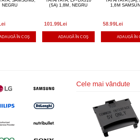
TATA, SAMSUNG,
TATA/TATA, EP-DX510
TATA/TATA (3A),
NEGRU
(5A) 1,8M, NEGRU
1,8M SAMSU
Lei
101.99Lei
58.99Lei
ADAUGĂ ÎN COŞ
ADAUGĂ ÎN COŞ
ADAUGĂ ÎN
Cele mai vândute