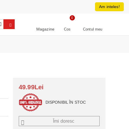
0213266064
RON
Am inteles!
0
Magazine
Cos
Contul meu
49.99Lei
DISPONIBIL ÎN STOC
Îmi doresc