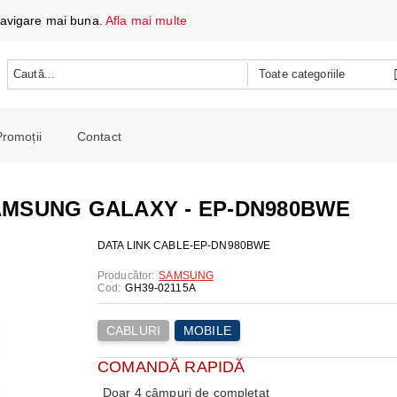
 navigare mai buna.
Afla mai multe
Promoții
Contact
 DATE ȘI ÎNCĂRCARE
e mobile
AMSUNG GALAXY - EP-DN980BWE
oare
CH
e spalat si Uscatoare
DATA LINK CABLE-EP-DN980BWE
ARE
RE
oto și video
Producător:
SAMSUNG
Cod:
GH39-02115A
iționat
CE TELEFOANE ȘI TABLETE
E ȘI CAFETIERE
e și combine
e
CABLURI
MOBILE
I PORTABILI
PERSONALĂ
 mașini de călcat
COMANDĂ RAPIDĂ
 cu microunde
 WIRELESS
SI COMBINE FRIGORIFICE
Doar 4 câmpuri de completat
re