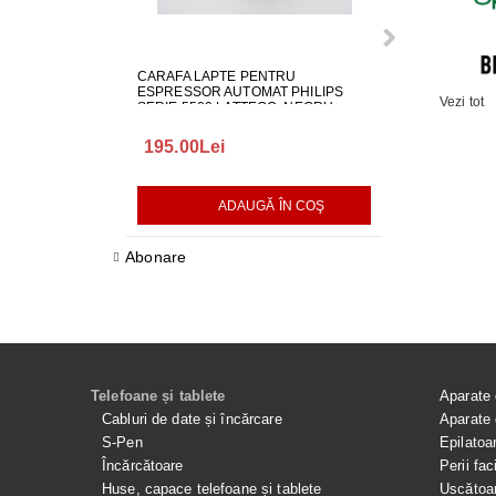
CARAFA LAPTE PENTRU
ALIMENTATOR
ESPRESSOR AUTOMAT PHILIPS
LG EAY650686
Vezi tot
SERIE 5500 LATTEGO, NEGRU,
642001000982
195.00Lei
418.00Lei
ADAUGĂ ÎN COŞ
AD
Abonare
Telefoane și tablete
Aparate 
Cabluri de date și încărcare
Aparate 
S-Pen
Epilatoa
Încărcătoare
Perii fac
Huse, capace telefoane și tablete
Uscătoar