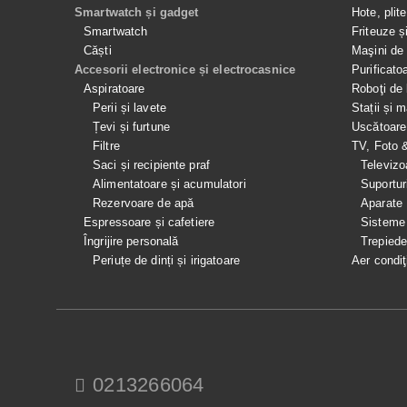
Smartwatch și gadget
Hote, plit
Smartwatch
Friteuze ș
Căști
Maşini de 
Accesorii electronice și electrocasnice
Purificato
Aspiratoare
Roboţi de 
Perii și lavete
Stații și 
Țevi și furtune
Uscătoare
Filtre
TV, Foto 
Saci și recipiente praf
Televizo
Alimentatoare și acumulatori
Suportur
Rezervoare de apă
Aparate
Espressoare și cafetiere
Sisteme
Îngrijire personală
Trepied
Periuțe de dinți și irigatoare
Aer condiţ
0213266064