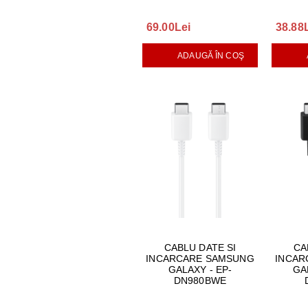
69.00Lei
38.88
ADAUGĂ ÎN COŞ
CABLU DATE SI
CA
INCARCARE SAMSUNG
INCAR
GALAXY - EP-
GA
DN980BWE