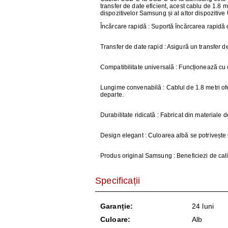
AER CONDI
transfer de date eficient, acest cablu de 1.8 
dispozitivelor Samsung și al altor dispozitiv
LAPTOPURI,
Încărcare rapidă
: Suportă încărcarea rapidă d
Transfer de date rapid
: Asigură un transfer de
DISPOZITIV
Compatibilitate universală
: Funcționează cu o
CAMERE SU
Lungime convenabilă
: Cablul de 1.8 metri ofe
departe.
Durabilitate ridicată
: Fabricat din materiale de
Design elegant
: Culoarea albă se potrivește 
Produs original Samsung
: Beneficiezi de cal
Specificații
Garanție:
24 luni
Culoare:
Alb