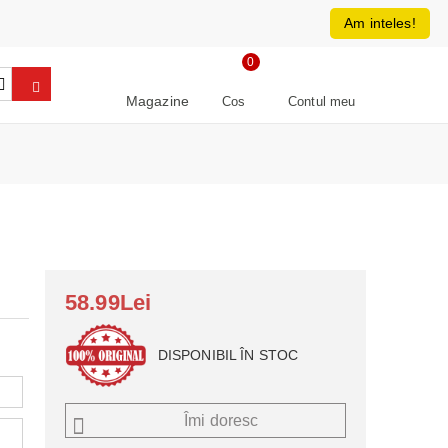
0213266064
RON
Am inteles!
0
Magazine
Cos
Contul meu
58.99Lei
DISPONIBIL ÎN STOC
Îmi doresc