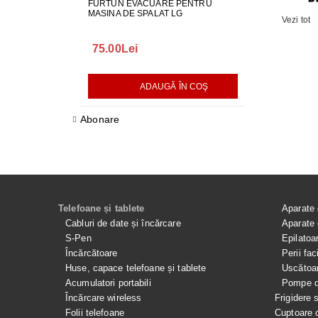
FURTUN EVACUARE PENTRU
GARNITURA H
MASINA DE SPALAT LG
SPALAT LG
Vezi tot
75.00Lei
165.00Lei
ADAUGĂ ÎN COŞ
AD
Abonare
Telefoane și tablete
Aparate 
Cabluri de date și încărcare
Aparate 
S-Pen
Epilatoa
Încărcătoare
Perii fac
Huse, capace telefoane și tablete
Uscătoar
Acumulatori portabili
Pompe de
Încărcare wireless
Frigidere 
Folii telefoane
Cuptoare 