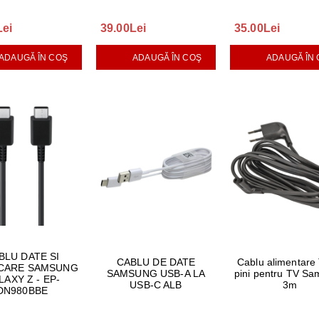
Lei
39.00Lei
35.00Lei
ADAUGĂ ÎN COŞ
ADAUGĂ ÎN COŞ
ADAUGĂ ÎN
BLU DATE SI
CABLU DE DATE
Cablu alimentare 
CARE SAMSUNG
SAMSUNG USB-A LA
pini pentru TV S
LAXY Z - EP-
USB-C ALB
3m
DN980BBE