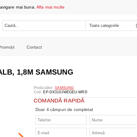
 navigare mai buna.
Afla mai multe
Promoții
Contact
 DATE ȘI ÎNCĂRCARE
e mobile
 ALB, 1,8M SAMSUNG
oare
CH
e spalat si Uscatoare
Producător:
SAMSUNG
ARE
RE
oto și video
Cod:
EP-DX310JWEGEU-WRD
iționat
COMANDĂ RAPIDĂ
CE TELEFOANE ȘI TABLETE
E ȘI CAFETIERE
e și combine
Doar 4 câmpuri de completat
e
I PORTABILI
PERSONALĂ
 mașini de călcat
 cu microunde
 WIRELESS
SI COMBINE FRIGORIFICE
re