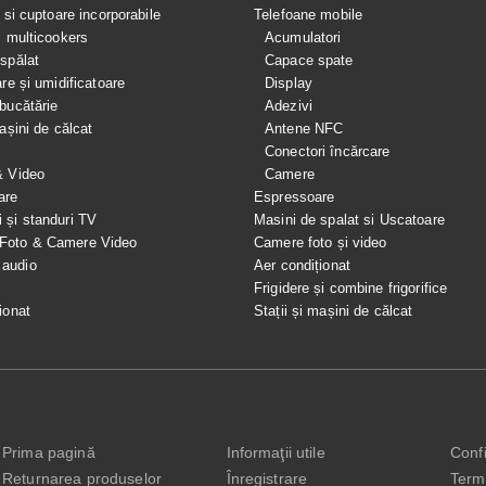
e si cuptoare incorporabile
Telefoane mobile
i multicookers
Acumulatori
spălat
Capace spate
are și umidificatoare
Display
bucătărie
Adezivi
mașini de călcat
Antene NFC
Conectori încărcare
& Video
Camere
are
Espressoare
i și standuri TV
Masini de spalat si Uscatoare
 Foto & Camere Video
Camere foto și video
 audio
Aer condiționat
e
Frigidere și combine frigorifice
ionat
Stații și mașini de călcat
Prima pagină
Informaţii utile
Confi
Returnarea produselor
Înregistrare
Terme