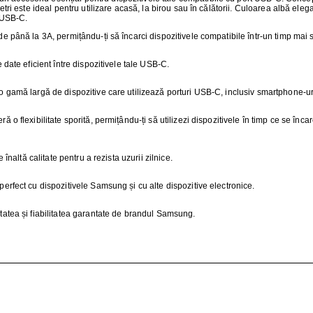
ŢIONAT
metri este ideal pentru utilizare acasă, la birou sau în călătorii. Culoarea albă el
e USB-C.
 DESKTOP, IT
e până la 3A, permițându-ți să încarci dispozitivele compatibile într-un timp mai s
 date eficient între dispozitivele tale USB-C.
E SMART
 gamă largă de dispozitive care utilizează porturi USB-C, inclusiv smartphone-uri, 
PRAVEGHERE
ră o flexibilitate sporită, permițându-ți să utilizezi dispozitivele în timp ce se înca
 înaltă calitate pentru a rezista uzurii zilnice.
perfect cu dispozitivele Samsung și cu alte dispozitive electronice.
itatea și fiabilitatea garantate de brandul Samsung.