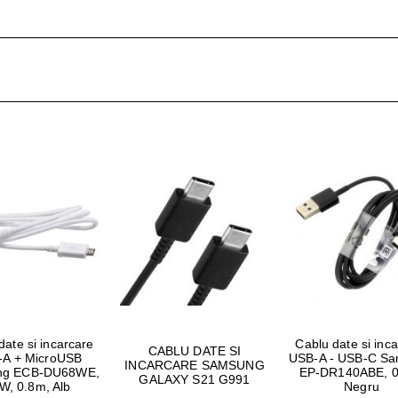
date si incarcare
Cablu date si inc
CABLU DATE SI
-A + MicroUSB
USB-A - USB-C S
INCARCARE SAMSUNG
ng ECB-DU68WE,
EP-DR140ABE, 0
GALAXY S21 G991
W, 0.8m, Alb
Negru