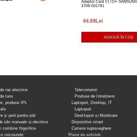
UBLOU MASINA DE
GARNITURA HUBLOU MASINA DE
Adaptor Card CI / CI+ SAMSUN
DUZA PIC
SPALAT LG
3709-001791
PENTRU P
140.00Lei
64.99Lei
199.99L
AUGĂ ÎN COŞ
ADAUGĂ ÎN COŞ
ADAUGĂ ÎN COŞ
de ras electrice
Telecomenzi
de tuns
Produse de întreținere
re, produse IPL
Laptopuri, Desktop, IT
iale
Laptopuri
e și perii pentru păr
Desktopuri și Monitoare
 sân manuale și electrice
Dispozitive smart
si combine frigorifice
Camere supraveghere
cu microunde
Piese de schimb