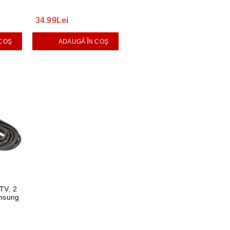
34.99Lei
 COŞ
ADAUGĂ ÎN COŞ
TV, 2
amsung