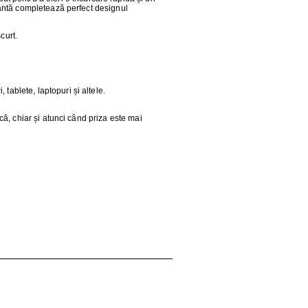
egantă completează perfect designul
curt.
tablete, laptopuri și altele.
rcă, chiar și atunci când priza este mai