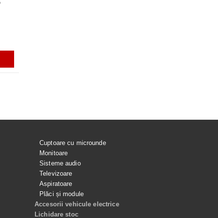
G
URATOR CP0446/01
Rezerve varf S-PEN pentru Galaxy
ACUMULATOR EB-BS918A
HILIPS HR1922
Tab S7, S7+, S7FE, S9, S9+, S9
PENTRU SAMSUNG GALAX
ULTRA, S9 FE, S9 FE+, S23 ULTRA,
ULTRA
S24 ULTRA, GALAXY TAB S10
ULTRA
ei
56.99Lei
129.99Lei
ADAUGĂ ÎN COŞ
ADAUGĂ ÎN COŞ
ADAUGĂ ÎN C
Cuptoare cu microunde
Monitoare
Sisteme audio
Televizoare
Aspiratoare
Plăci și module
Accesorii vehicule electrice
Lichidare stoc