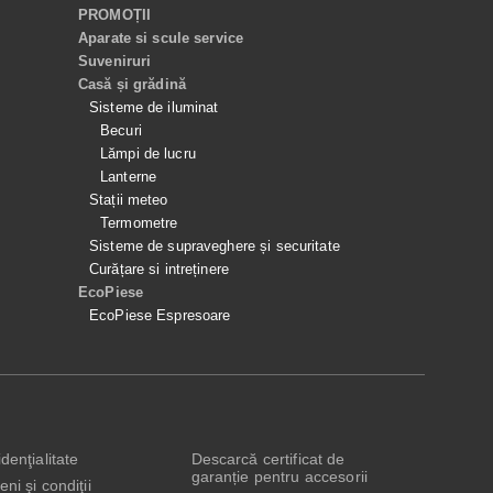
PROMOȚII
Aparate si scule service
Suveniruri
Casă și grădină
Sisteme de iluminat
Becuri
Lămpi de lucru
Lanterne
Stații meteo
Termometre
Sisteme de supraveghere și securitate
Curățare si intreținere
EcoPiese
EcoPiese Espresoare
denţialitate
Descarcă certificat de
garanție pentru accesorii
ni şi condiţii